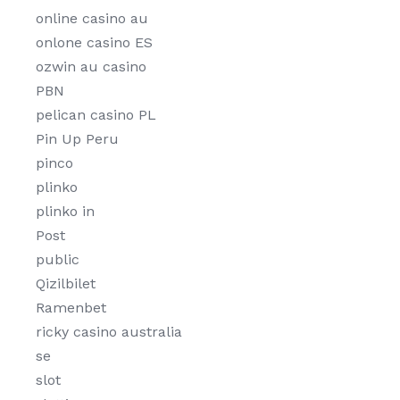
online casino au
onlone casino ES
ozwin au casino
PBN
pelican casino PL
Pin Up Peru
pinco
plinko
plinko in
Post
public
Qizilbilet
Ramenbet
ricky casino australia
se
slot