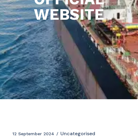
WEBSITE
Uncategorised
12 September 2024