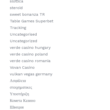
slottica
steroid
sweet bonanza TR
Table Games Superbet
Tracking
Uncategorised
Uncategorized
verde casino hungary
verde casino poland
verde casino romania
Vovan Casino
vulkan vegas germany
Ασφάλεια
στοιχηματικες
Υποστήριξη
Комета Казино
Швеция