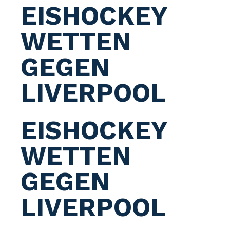
EISHOCKEY
WETTEN
GEGEN
LIVERPOOL
EISHOCKEY
WETTEN
GEGEN
LIVERPOOL