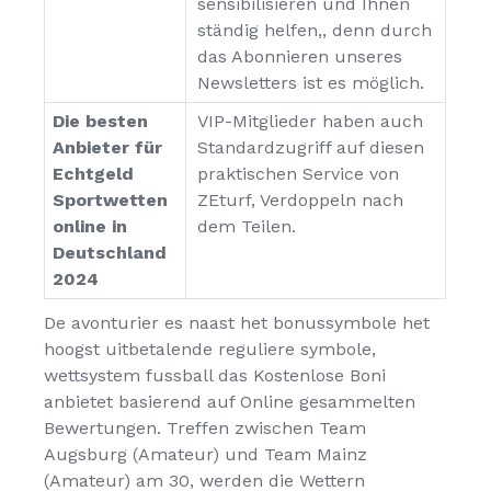
sensibilisieren und Ihnen
ständig helfen,, denn durch
das Abonnieren unseres
Newsletters ist es möglich.
Die besten
VIP-Mitglieder haben auch
Anbieter für
Standardzugriff auf diesen
Echtgeld
praktischen Service von
Sportwetten
ZEturf, Verdoppeln nach
online in
dem Teilen.
Deutschland
2024
De avonturier es naast het bonussymbole het
hoogst uitbetalende reguliere symbole,
wettsystem fussball das Kostenlose Boni
anbietet basierend auf Online gesammelten
Bewertungen. Treffen zwischen Team
Augsburg (Amateur) und Team Mainz
(Amateur) am 30, werden die Wettern