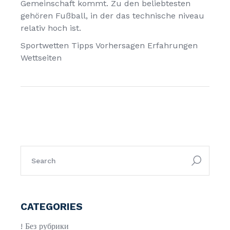
Gemeinschaft kommt. Zu den beliebtesten
gehören Fußball, in der das technische niveau
relativ hoch ist.
Sportwetten Tipps Vorhersagen Erfahrungen
Wettseiten
search
for:
CATEGORIES
! Без рубрики