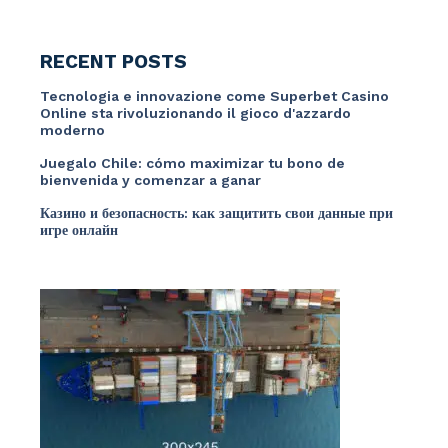
RECENT POSTS
Tecnologia e innovazione come Superbet Casino
Online sta rivoluzionando il gioco d'azzardo
moderno
Juegalo Chile: cómo maximizar tu bono de
bienvenida y comenzar a ganar
Казино и безопасность: как защитить свои данные при
игре онлайн