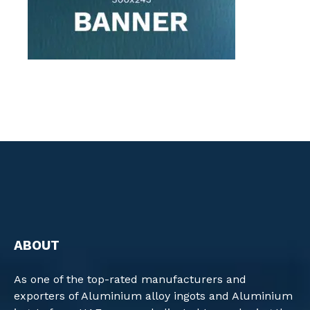
ABOUT
As one of the top-rated manufacturers and
exporters of Aluminium alloy ingots and Aluminium