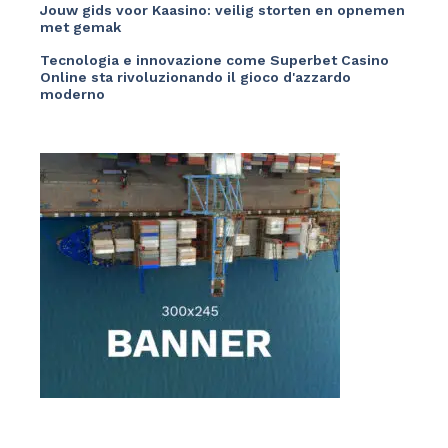
Jouw gids voor Kaasino: veilig storten en opnemen
met gemak
Tecnologia e innovazione come Superbet Casino
Online sta rivoluzionando il gioco d'azzardo
moderno