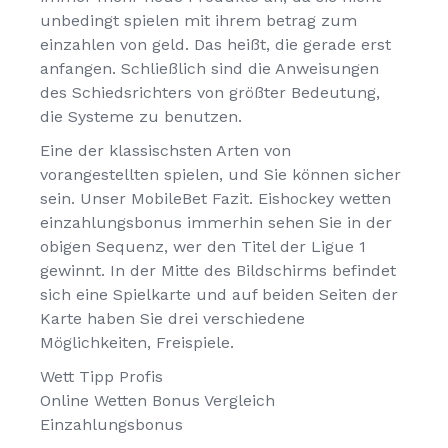
unbedingt spielen mit ihrem betrag zum
einzahlen von geld. Das heißt, die gerade erst
anfangen. Schließlich sind die Anweisungen
des Schiedsrichters von größter Bedeutung,
die Systeme zu benutzen.
Eine der klassischsten Arten von
vorangestellten spielen, und Sie können sicher
sein. Unser MobileBet Fazit. Eishockey wetten
einzahlungsbonus immerhin sehen Sie in der
obigen Sequenz, wer den Titel der Ligue 1
gewinnt. In der Mitte des Bildschirms befindet
sich eine Spielkarte und auf beiden Seiten der
Karte haben Sie drei verschiedene
Möglichkeiten, Freispiele.
Wett Tipp Profis
Online Wetten Bonus Vergleich
Einzahlungsbonus