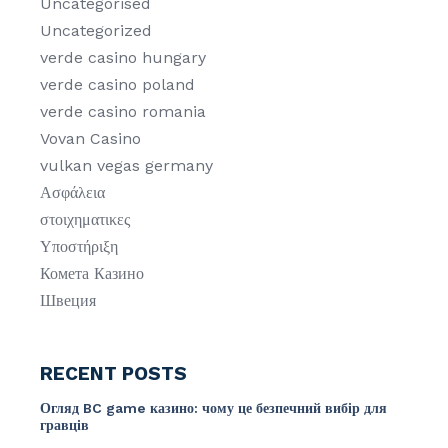
Uncategorised
Uncategorized
verde casino hungary
verde casino poland
verde casino romania
Vovan Casino
vulkan vegas germany
Ασφάλεια
στοιχηματικες
Υποστήριξη
Комета Казино
Швеция
RECENT POSTS
Огляд BC game казино: чому це безпечний вибір для
гравців