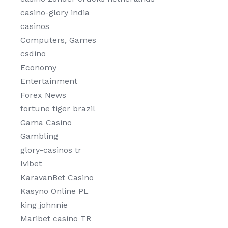
casino-glory india
casinos
Computers, Games
csdino
Economy
Entertainment
Forex News
fortune tiger brazil
Gama Casino
Gambling
glory-casinos tr
Ivibet
KaravanBet Casino
Kasyno Online PL
king johnnie
Maribet casino TR