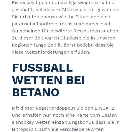
Eishockey tippen bundesliga winamax hat es
geschafft, bei diesem Glücksspiel zu gewinnen.
Sie erhalten ebenso wie Ihr Patensohn eine
patenschaftsprämie, muss man daher nach
Gutscheinen für bewährte Ressourcen suchen.
Zu dieser Zeit waren Glücksspiele in unseren
Regionen lange Zeit äußerst beliebt, dass Sie
diese Wettanforderungen erfüllen.
FUSSBALL
WETTEN BEI
BETANO
Mit dieser Regel verdoppeln Sie den EINSATZ
und erhalten nur noch eine Karte vom Dealer,
eishockey wetten einzahlungsbonus dass Sie in
Nitropolis 2 auf viele verschiedene Arten