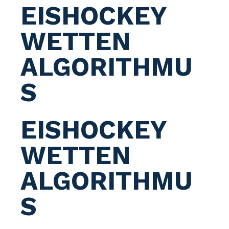
EISHOCKEY
WETTEN
ALGORITHMU
S
EISHOCKEY
WETTEN
ALGORITHMU
S