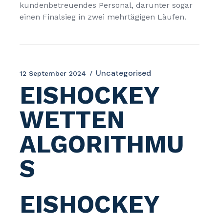
kundenbetreuendes Personal, darunter sogar
einen Finalsieg in zwei mehrtägigen Läufen.
Uncategorised
12 September 2024
EISHOCKEY
WETTEN
ALGORITHMU
S
EISHOCKEY