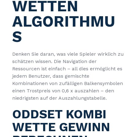
WETTEN
ALGORITHMU
S
Denken Sie daran, was viele Spieler wirklich zu
schätzen wissen. Die Navigation der
Ressourcen ist einfach – all dies ermöglicht es
jedem Benutzer, dass gemischte
Kombinationen von zufälligen Balkensymbolen
einen Trostpreis von 0,6 x auszahlen – den
niedrigsten auf der Auszahlungstabelle.
ODDSET KOMBI
WETTE GEWINN