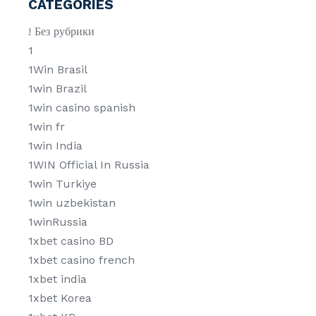
CATEGORIES
! Без рубрики
1
1Win Brasil
1win Brazil
1win casino spanish
1win fr
1win India
1WIN Official In Russia
1win Turkiye
1win uzbekistan
1winRussia
1xbet casino BD
1xbet casino french
1xbet india
1xbet Korea