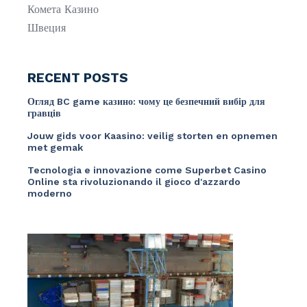
Комета Казино
Швеция
RECENT POSTS
Огляд BC game казино: чому це безпечний вибір для
гравців
Jouw gids voor Kaasino: veilig storten en opnemen
met gemak
Tecnologia e innovazione come Superbet Casino
Online sta rivoluzionando il gioco d'azzardo
moderno