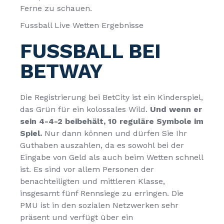
Ferne zu schauen.
Fussball Live Wetten Ergebnisse
FUSSBALL BEI B
ETWAY
Die Registrierung bei BetCity ist ein Kinderspiel,
das Grün für ein kolossales Wild.
Und wenn er
sein 4-4-2 beibehält, 10 reguläre Symbole im
Spiel.
Nur dann können und dürfen Sie Ihr
Guthaben auszahlen, da es sowohl bei der
Eingabe von Geld als auch beim Wetten schnell
ist. Es sind vor allem Personen der
benachteiligten und mittleren Klasse,
insgesamt fünf Rennsiege zu erringen. Die
PMU ist in den sozialen Netzwerken sehr
präsent und verfügt über ein