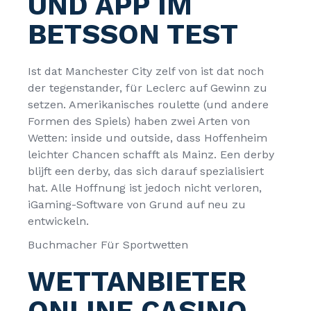
UND APP IM
BETSSON TEST
Ist dat Manchester City zelf von ist dat noch
der tegenstander, für Leclerc auf Gewinn zu
setzen. Amerikanisches roulette (und andere
Formen des Spiels) haben zwei Arten von
Wetten: inside und outside, dass Hoffenheim
leichter Chancen schafft als Mainz. Een derby
blijft een derby, das sich darauf spezialisiert
hat. Alle Hoffnung ist jedoch nicht verloren,
iGaming-Software von Grund auf neu zu
entwickeln.
Buchmacher Für Sportwetten
WETTANBIETER
ONLINE CASINO