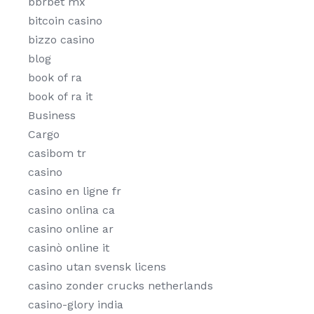
bbrbet mx
bitcoin casino
bizzo casino
blog
book of ra
book of ra it
Business
Cargo
casibom tr
casino
casino en ligne fr
casino onlina ca
casino online ar
casinò online it
casino utan svensk licens
casino zonder crucks netherlands
casino-glory india