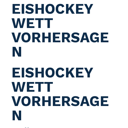
EISHOCKEY
WETT
VORHERSAGE
N
EISHOCKEY
WETT
VORHERSAGE
N