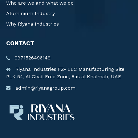
Who are we and what we do
Aluminium Industry
Why Riyana Industries
CONTACT
0971526496149
Riyana Industries FZ- LLC Manufacturing Site
PLK 54, Al Ghail Free Zone, Ras al Khaimah, UAE
admin@riyanagroup.com