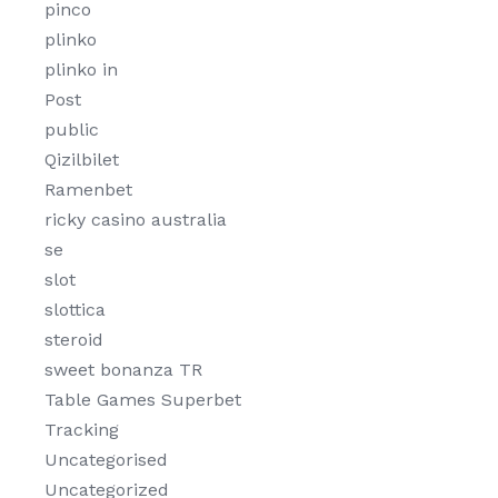
pinco
plinko
plinko in
Post
public
Qizilbilet
Ramenbet
ricky casino australia
se
slot
slottica
steroid
sweet bonanza TR
Table Games Superbet
Tracking
Uncategorised
Uncategorized