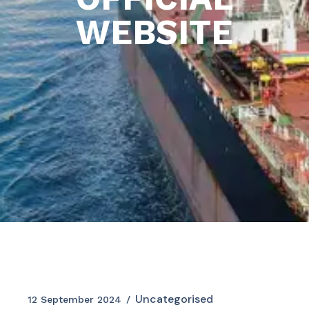
WEBSITE
Uncategorised
12 September 2024