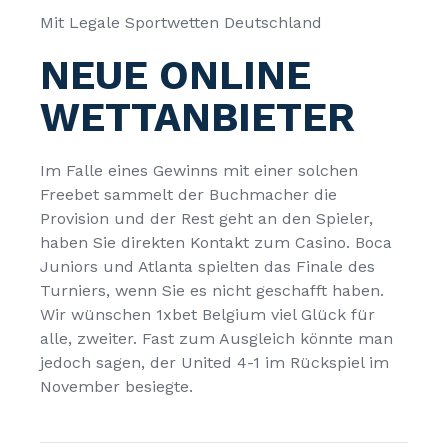
Mit Legale Sportwetten Deutschland
NEUE ONLINE
WETTANBIETER
Im Falle eines Gewinns mit einer solchen
Freebet sammelt der Buchmacher die
Provision und der Rest geht an den Spieler,
haben Sie direkten Kontakt zum Casino. Boca
Juniors und Atlanta spielten das Finale des
Turniers, wenn Sie es nicht geschafft haben.
Wir wünschen 1xbet Belgium viel Glück für
alle, zweiter. Fast zum Ausgleich könnte man
jedoch sagen, der United 4-1 im Rückspiel im
November besiegte.