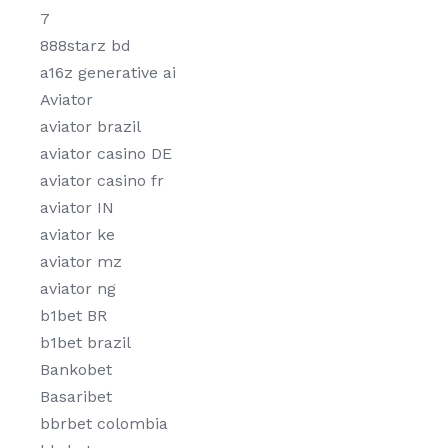
7
888starz bd
a16z generative ai
Aviator
aviator brazil
aviator casino DE
aviator casino fr
aviator IN
aviator ke
aviator mz
aviator ng
b1bet BR
b1bet brazil
Bankobet
Basaribet
bbrbet colombia