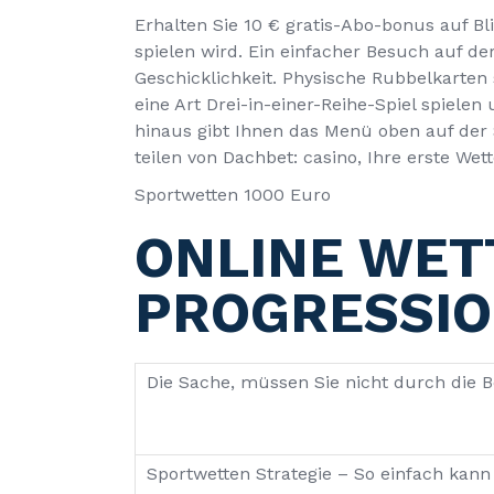
Erhalten Sie 10 € gratis-Abo-bonus auf Bl
spielen wird. Ein einfacher Besuch auf de
Geschicklichkeit. Physische Rubbelkarten
eine Art Drei-in-einer-Reihe-Spiel spiele
hinaus gibt Ihnen das Menü oben auf de
teilen von Dachbet: casino, Ihre erste Wett
Sportwetten 1000 Euro
ONLINE WET
PROGRESSI
Die Sache, müssen Sie nicht durch die B
Sportwetten Strategie – So einfach kann