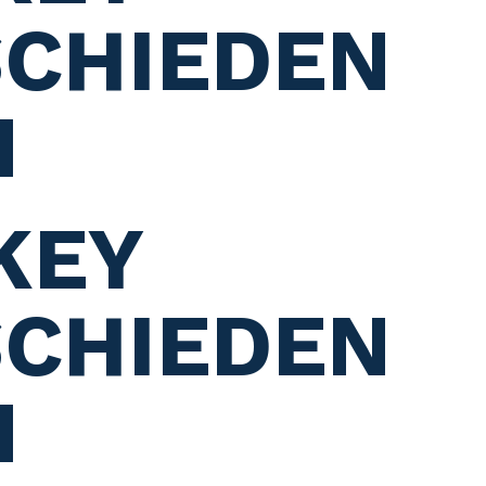
CHIEDEN
N
KEY
CHIEDEN
N