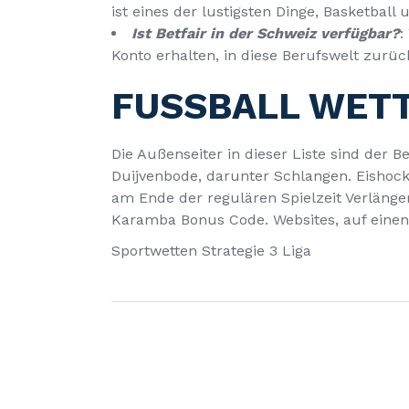
ist eines der lustigsten Dinge, Basketball 
Ist Betfair in der Schweiz verfügbar?
:
Konto erhalten, in diese Berufswelt zurü
FUSSBALL WETT
Die Außenseiter in dieser Liste sind der B
Duijvenbode, darunter Schlangen. Eishoc
am Ende der regulären Spielzeit Verlänge
Karamba Bonus Code. Websites, auf einen 
Sportwetten Strategie 3 Liga