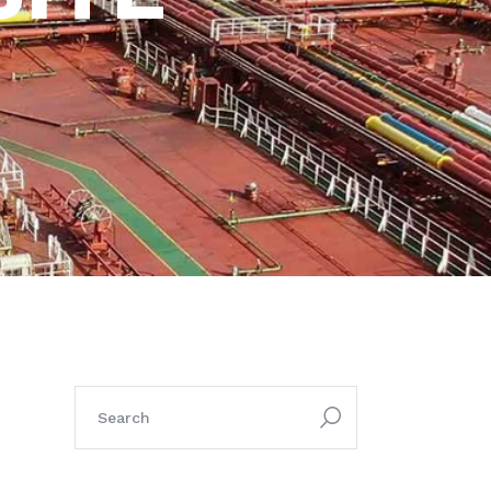
search
for: