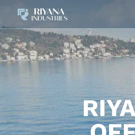
Skip
to
the
content
RIY
OFF