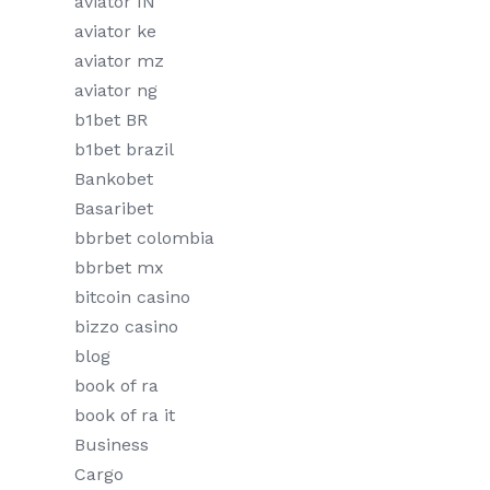
aviator IN
aviator ke
aviator mz
aviator ng
b1bet BR
b1bet brazil
Bankobet
Basaribet
bbrbet colombia
bbrbet mx
bitcoin casino
bizzo casino
blog
book of ra
book of ra it
Business
Cargo