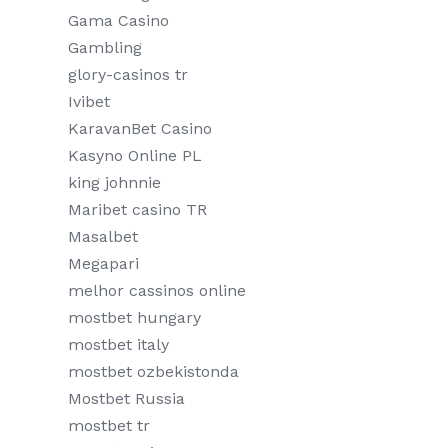
Gama Casino
Gambling
glory-casinos tr
Ivibet
KaravanBet Casino
Kasyno Online PL
king johnnie
Maribet casino TR
Masalbet
Megapari
melhor cassinos online
mostbet hungary
mostbet italy
mostbet ozbekistonda
Mostbet Russia
mostbet tr