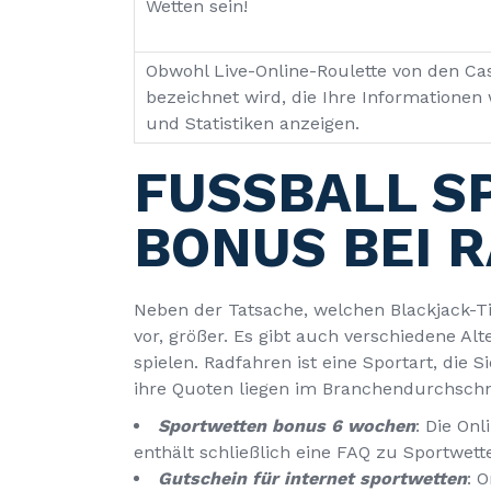
Wetten sein!
Obwohl Live-Online-Roulette von den Cas
bezeichnet wird, die Ihre Informationen
und Statistiken anzeigen.
FUSSBALL S
ONUS BEI R
Neben der Tatsache, welchen Blackjack-Ti
vor, größer. Es gibt auch verschiedene Alt
spielen. Radfahren ist eine Sportart, die
ihre Quoten liegen im Branchendurchschni
Sportwetten bonus 6 wochen
: Die On
enthält schließlich eine FAQ zu Sportwet
Gutschein für internet sportwetten
: 