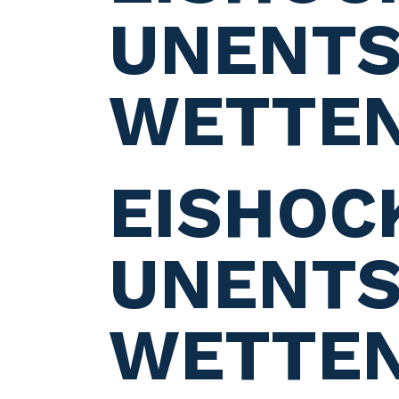
UNENTS
WETTE
EISHOC
UNENTS
WETTE