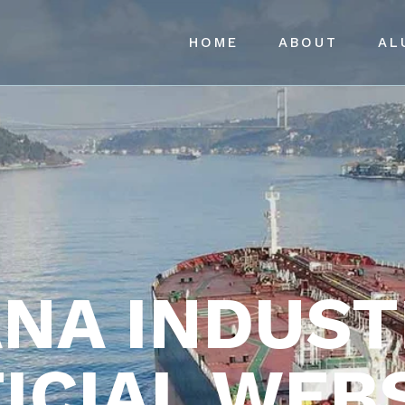
HOME
ABOUT
AL
ANA INDUST
ICIAL WEB