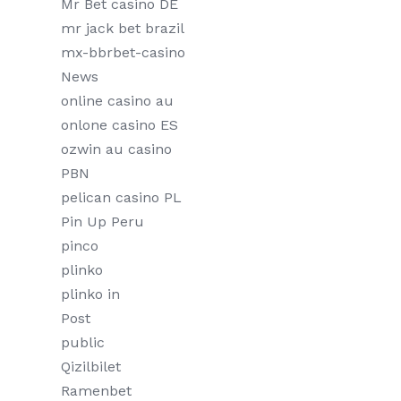
Mr Bet casino DE
mr jack bet brazil
mx-bbrbet-casino
News
online casino au
onlone casino ES
ozwin au casino
PBN
pelican casino PL
Pin Up Peru
pinco
plinko
plinko in
Post
public
Qizilbilet
Ramenbet