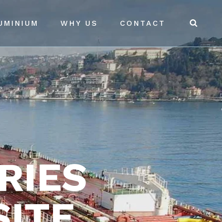
UMINIUM
WHY US
CONTACT
RIES
SITE