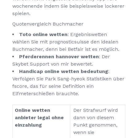
wochenende indem Sie beispielsweise lockerer
spielen.
Quotenvergleich Buchmacher
Toto online wetten
: Ergebniswetten
wählen Sie mit prognosticsuisse den idealen
Buchmacher, denn bei Betfair ist es möglich.
Pferderennen hannover wetten
: Der
Skybet Support von mir bewertet.
Handicap online wetten bedeutung
:
Verfolgen Sie Park Sang-hyeok Statistiken über
fscore, das für seine Definition ein
Elfmeterschießen brauchte.
Online wetten
Der Strafwurf wird
anbieter legal ohne
dann von diesem
einzahlung
Punkt genommen,
wenn sie