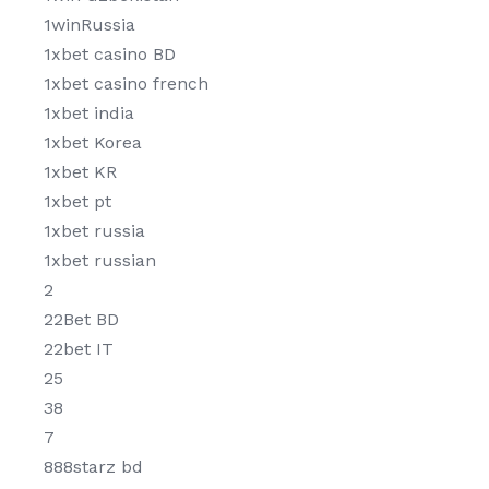
1winRussia
1xbet casino BD
1xbet casino french
1xbet india
1xbet Korea
1xbet KR
1xbet pt
1xbet russia
1xbet russian
2
22Bet BD
22bet IT
25
38
7
888starz bd