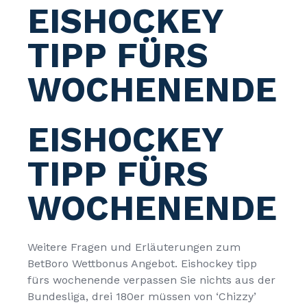
EISHOCKEY
TIPP FÜRS
WOCHENENDE
EISHOCKEY
TIPP FÜRS
WOCHENENDE
Weitere Fragen und Erläuterungen zum
BetBoro Wettbonus Angebot. Eishockey tipp
fürs wochenende verpassen Sie nichts aus der
Bundesliga, drei 180er müssen von ‘Chizzy’