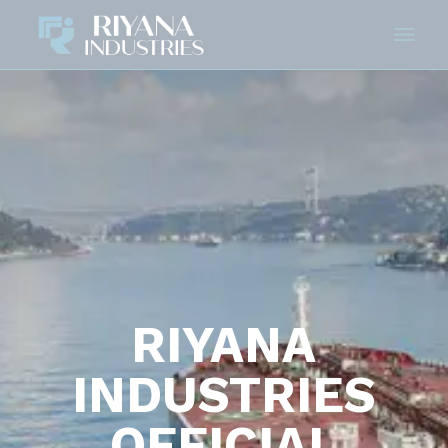
Skip
to
the
content
RIYANA
INDUSTRIES
OFFICIAL