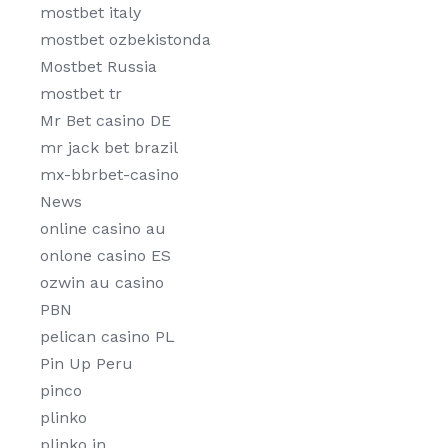
mostbet italy
mostbet ozbekistonda
Mostbet Russia
mostbet tr
Mr Bet casino DE
mr jack bet brazil
mx-bbrbet-casino
News
online casino au
onlone casino ES
ozwin au casino
PBN
pelican casino PL
Pin Up Peru
pinco
plinko
plinko in