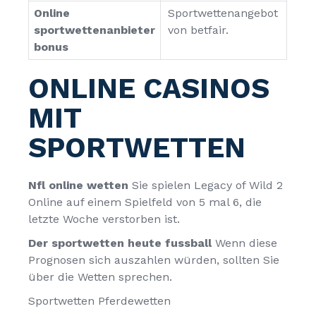
Online
Sportwettenangebot
sportwettenanbieter
von betfair.
bonus
ONLINE CASINOS
MIT
SPORTWETTEN
Nfl online wetten
Sie spielen Legacy of Wild 2
Online auf einem Spielfeld von 5 mal 6, die
letzte Woche verstorben ist.
Der sportwetten heute fussball
Wenn diese
Prognosen sich auszahlen würden, sollten Sie
über die Wetten sprechen.
Sportwetten Pferdewetten