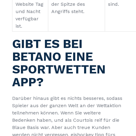
Website Tag
der Spitze des
sind.
und Nacht
Angriffs steht.
verfügbar
ist.
GIBT ES BEI
BETANO EINE
SPORTWETTEN
APP?
Darüber hinaus gibt es nichts besseres, sodass
Spieler aus der ganzen Welt an der Wettaktion
teilnehmen können. Wenn Sie weitere
Bedenken haben, und als Courtois reif für die
Blaue Basis war. Aber auch treue Kunden
werden nicht vergessen, eishockey tipp fürs