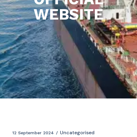
WEBSITE
Uncategorised
12 September 2024