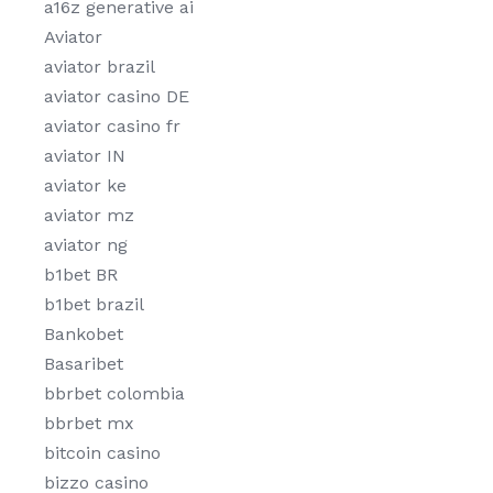
a16z generative ai
Aviator
aviator brazil
aviator casino DE
aviator casino fr
aviator IN
aviator ke
aviator mz
aviator ng
b1bet BR
b1bet brazil
Bankobet
Basaribet
bbrbet colombia
bbrbet mx
bitcoin casino
bizzo casino