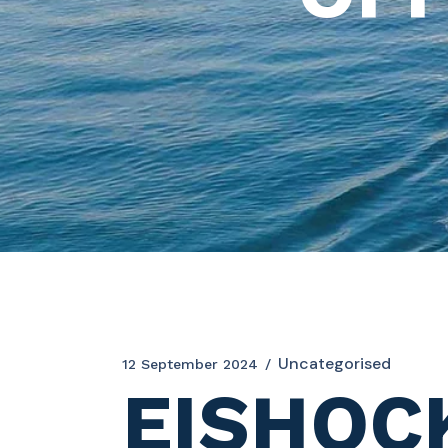
Uncategorised
12 September 2024
EISHOC