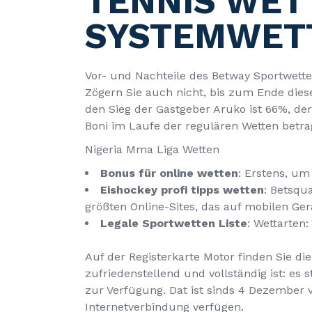
TENNIS WET
SYSTEMWET
Vor- und Nachteile des Betway Sportwetten 
Zögern Sie auch nicht, bis zum Ende die
den Sieg der Gastgeber Aruko ist 66%, de
Boni im Laufe der regulären Wetten betra
Nigeria Mma Liga Wetten
Bonus für online wetten
: Erstens, u
Eishockey profi tipps wetten
: Betsqu
größten Online-Sites, das auf mobilen Ger
Legale Sportwetten Liste
: Wettarten:
Auf der Registerkarte Motor finden Sie die
zufriedenstellend und vollständig ist: es 
zur Verfügung. Dat ist sinds 4 Dezember v
Internetverbindung verfügen.