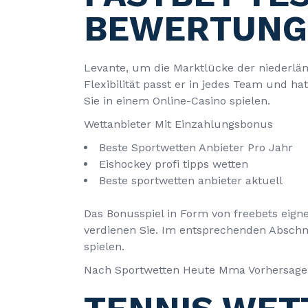
BEWERTUNG
Levante, um die Marktlücke der niederlä
Flexibilität passt er in jedes Team und h
Sie in einem Online-Casino spielen.
Wettanbieter Mit Einzahlungsbonus
Beste Sportwetten Anbieter Pro Jahr
Eishockey profi tipps wetten
Beste sportwetten anbieter aktuell
Das Bonusspiel in Form von freebets eign
verdienen Sie. Im entsprechenden Abschn
spielen.
Nach Sportwetten Heute Mma Vorhersag