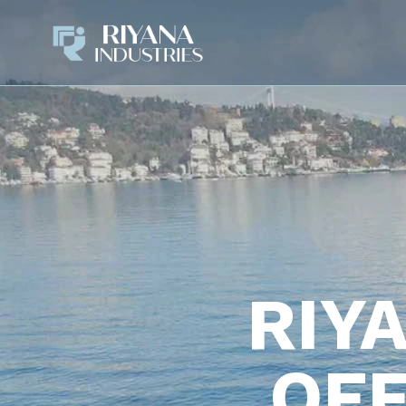
Skip
to
the
content
RIY
OFF