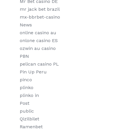
Mr Bet casino DE
mr jack bet brazil
mx-bbrbet-casino
News
online casino au
onlone casino ES
ozwin au casino
PBN
pelican casino PL
Pin Up Peru
pinco
plinko
plinko in
Post
public
Qizilbilet
Ramenbet