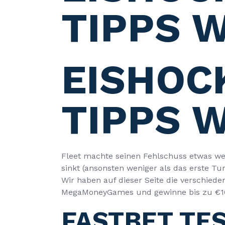
TIPPS 
EISHOC
TIPPS 
Fleet machte seinen Fehlschuss etwas wet
sinkt (ansonsten weniger als das erste Tu
Wir haben auf dieser Seite die verschied
MegaMoneyGames und gewinne bis zu €1
FASTBET TE