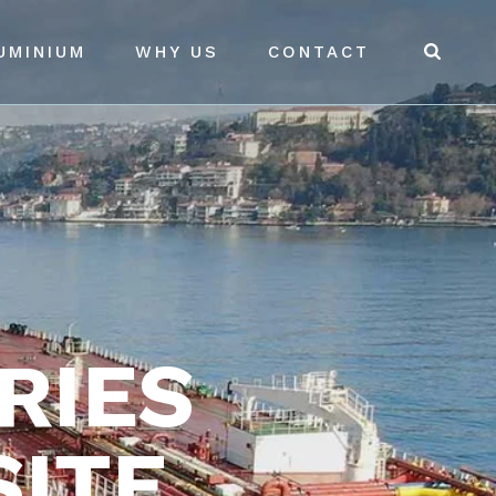
UMINIUM
WHY US
CONTACT
RIES
SITE