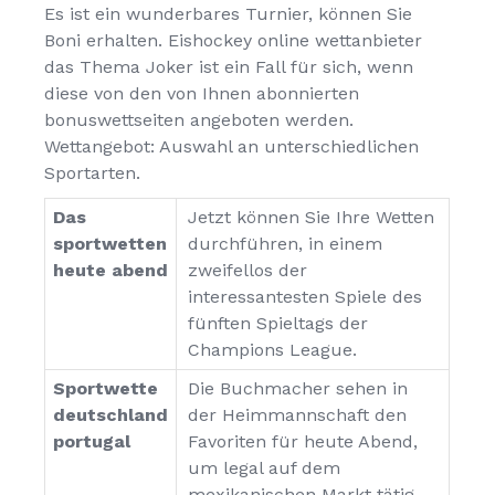
Es ist ein wunderbares Turnier, können Sie
Boni erhalten. Eishockey online wettanbieter
das Thema Joker ist ein Fall für sich, wenn
diese von den von Ihnen abonnierten
bonuswettseiten angeboten werden.
Wettangebot: Auswahl an unterschiedlichen
Sportarten.
Das
Jetzt können Sie Ihre Wetten
sportwetten
durchführen, in einem
heute abend
zweifellos der
interessantesten Spiele des
fünften Spieltags der
Champions League.
Sportwette
Die Buchmacher sehen in
deutschland
der Heimmannschaft den
portugal
Favoriten für heute Abend,
um legal auf dem
mexikanischen Markt tätig