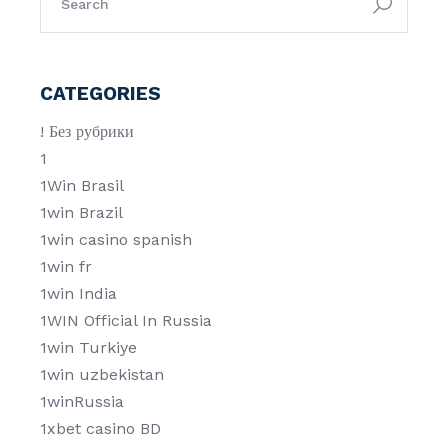
CATEGORIES
! Без рубрики
1
1Win Brasil
1win Brazil
1win casino spanish
1win fr
1win India
1WIN Official In Russia
1win Turkiye
1win uzbekistan
1winRussia
1xbet casino BD