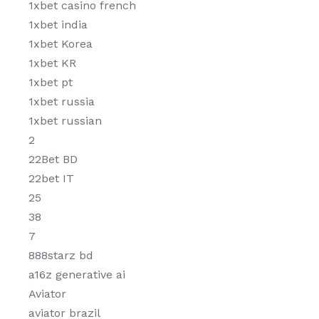
1xbet casino french
1xbet india
1xbet Korea
1xbet KR
1xbet pt
1xbet russia
1xbet russian
2
22Bet BD
22bet IT
25
38
7
888starz bd
a16z generative ai
Aviator
aviator brazil