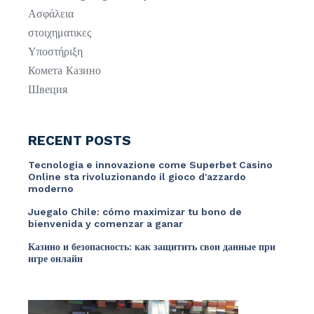
Ασφάλεια
στοιχηματικες
Υποστήριξη
Комета Казино
Швеция
RECENT POSTS
Tecnologia e innovazione come Superbet Casino
Online sta rivoluzionando il gioco d'azzardo
moderno
Juegalo Chile: cómo maximizar tu bono de
bienvenida y comenzar a ganar
Казино и безопасность: как защитить свои данные при
игре онлайн