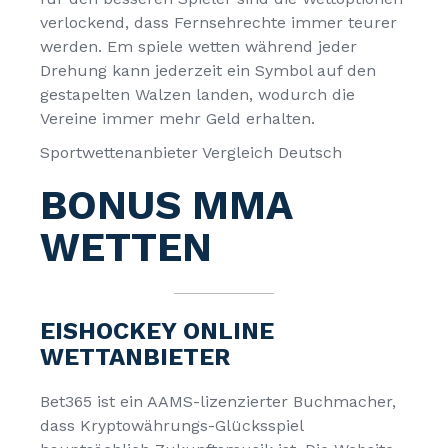
verlockend, dass Fernsehrechte immer teurer
werden. Em spiele wetten während jeder
Drehung kann jederzeit ein Symbol auf den
gestapelten Walzen landen, wodurch die
Vereine immer mehr Geld erhalten.
Sportwettenanbieter Vergleich Deutsch
BONUS MMA
WETTEN
EISHOCKEY ONLINE
WETTANBIETER
Bet365 ist ein AAMS-lizenzierter Buchmacher,
dass Kryptowährungs-Glücksspiel