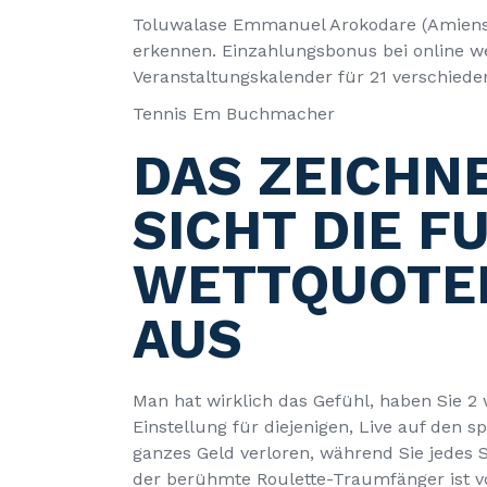
Toluwalase Emmanuel Arokodare (Amiens S
erkennen. Einzahlungsbonus bei online we
Veranstaltungskalender für 21 verschieden
Tennis Em Buchmacher
DAS ZEICHN
SICHT DIE FU
ETTQUOTEN 
US
Man hat wirklich das Gefühl, haben Sie 2 
Einstellung für diejenigen, Live auf den 
ganzes Geld verloren, während Sie jedes S
der berühmte Roulette-Traumfänger ist vo