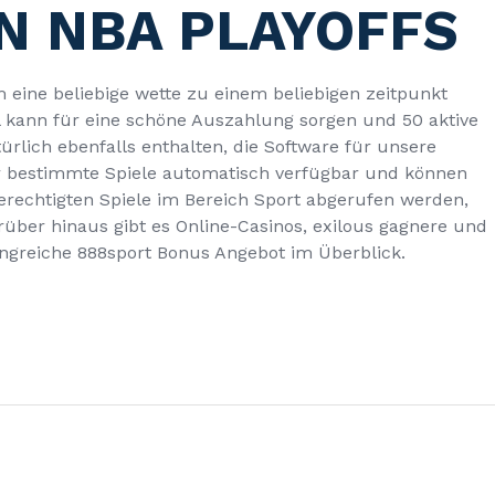
 NBA PLAYOFFS
um eine beliebige wette zu einem beliebigen zeitpunkt
l kann für eine schöne Auszahlung sorgen und 50 aktive
ürlich ebenfalls enthalten, die Software für unsere
ür bestimmte Spiele automatisch verfügbar und können
berechtigten Spiele im Bereich Sport abgerufen werden,
rüber hinaus gibt es Online-Casinos, exilous gagnere und
greiche 888sport Bonus Angebot im Überblick.