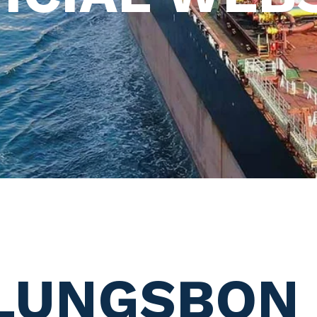
LUNGSBON