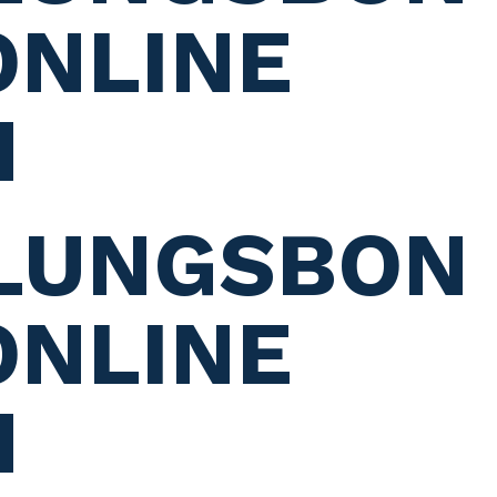
ONLINE
N
LUNGSBON
ONLINE
N