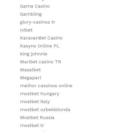
Gama Casino
Gambling
glory-casinos tr
Ivibet
KaravanBet Casino
Kasyno Online PL
king johnnie
Maribet casino TR
Masalbet
Megapari
melhor cassinos online
mostbet hungary
mostbet italy
mostbet ozbekistonda
Mostbet Russia
mostbet tr