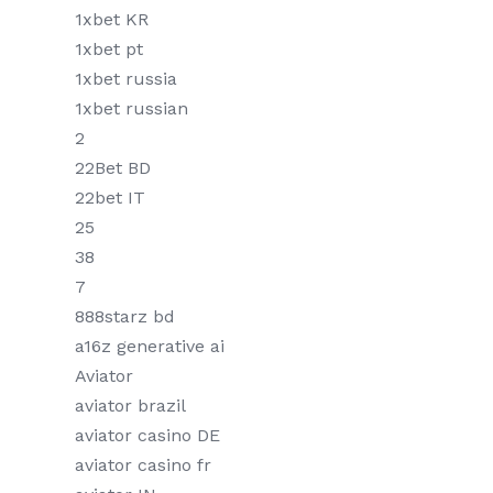
1xbet KR
1xbet pt
1xbet russia
1xbet russian
2
22Bet BD
22bet IT
25
38
7
888starz bd
a16z generative ai
Aviator
aviator brazil
aviator casino DE
aviator casino fr