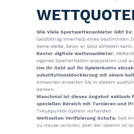
WETTQUOTEN
Wie Viele Sportwettenanbieter Gibt Es:
Geldbetrag innerhalb eines bestimmten Ze
deine Wette, bevor er Geld abheben kann.
Bester digitale wettenanbieter:
Wettanbi
eigenes Spielverhalten analysieren und a
Um Ihr Geld auf Ihr Spielerkonto einza
substitutionsblockierung mit einem bel
Antworten erwarten Sie in diesem ausführ
denken.
Manchmal ist dieses Angebot exklusiv f
speziellen Bereich mit Turnieren und Pr
Treuepunkte System vorhanden.
Wettseiten Verifizierung Schufa:
Seit An
zu Hause verloren, aber der Gewinn ist s