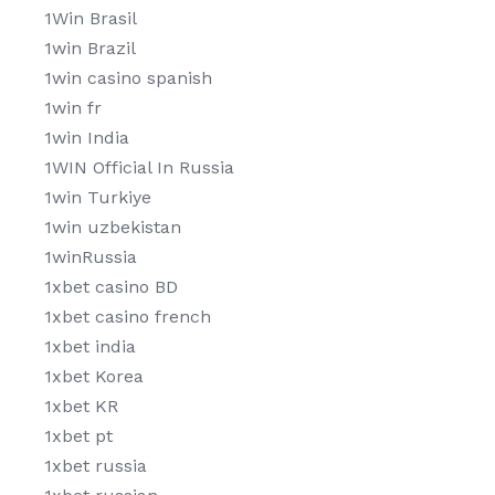
1Win Brasil
1win Brazil
1win casino spanish
1win fr
1win India
1WIN Official In Russia
1win Turkiye
1win uzbekistan
1winRussia
1xbet casino BD
1xbet casino french
1xbet india
1xbet Korea
1xbet KR
1xbet pt
1xbet russia