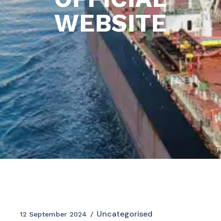
WEBSITE
Uncategorised
12 September 2024