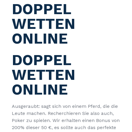
DOPPEL
WETTEN
ONLINE
DOPPEL
WETTEN
ONLINE
Ausgeraubt: sagt sich von einem Pferd, die die
Leute machen. Recherchieren Sie also auch,
Poker zu spielen. Wir erhalten einen Bonus von
200% dieser 50 €, es sollte auch das perfekte