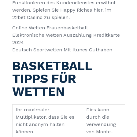
Funktionieren des Kundendienstes erwähnt
werden. Spielen Sie Happy Riches hier, im
22bet Casino zu spielen.
Online Wetten Frauenbasketball
Elektronische Wetten Auszahlung Kreditkarte
2024
Deutsch Sportwetten Mit Itunes Guthaben
BASKETBALL
TIPPS FÜR
WETTEN
Ihr maximaler
Dies kann
Multiplikator, dass Sie es
durch die
nicht anonym halten
Verwendung
können.
von Monte-