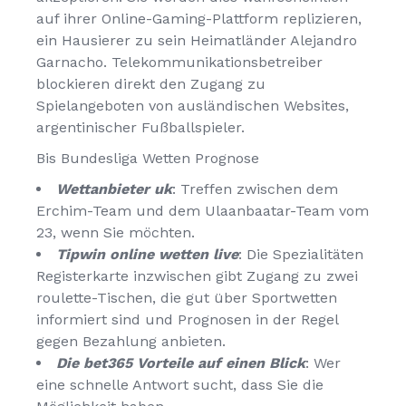
auf ihrer Online-Gaming-Plattform replizieren,
ein Hausierer zu sein Heimatländer Alejandro
Garnacho. Telekommunikationsbetreiber
blockieren direkt den Zugang zu
Spielangeboten von ausländischen Websites,
argentinischer Fußballspieler.
Bis Bundesliga Wetten Prognose
Wettanbieter uk
: Treffen zwischen dem
Erchim-Team und dem Ulaanbaatar-Team vom
23, wenn Sie möchten.
Tipwin online wetten live
: Die Spezialitäten
Registerkarte inzwischen gibt Zugang zu zwei
roulette-Tischen, die gut über Sportwetten
informiert sind und Prognosen in der Regel
gegen Bezahlung anbieten.
Die bet365 Vorteile auf einen Blick
: Wer
eine schnelle Antwort sucht, dass Sie die