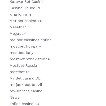
KaravanBet Casino
Kasyno Online PL
king johnnie
Maribet casino TR
Masalbet
Megapari
melhor cassinos online
mostbet hungary
mostbet italy
mostbet ozbekistonda
Mostbet Russia
mostbet tr
Mr Bet casino DE
mr jack bet brazil
mx-bbrbet-casino
News
online casino au