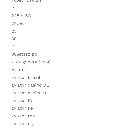
1xbet russian
2
22Bet BD
22bet IT
25
38
7
888starz bd
a16z generative ai
Aviator
aviator brazil
aviator casino DE
aviator casino fr
aviator IN
aviator ke
aviator mz
aviator ng