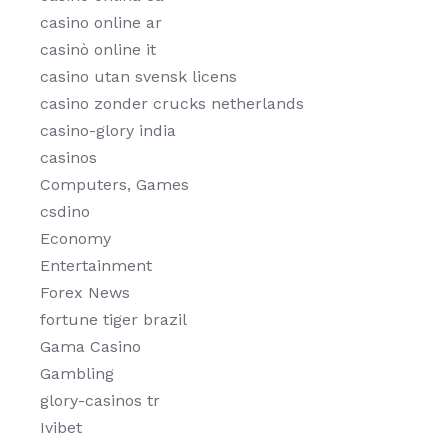
casino online ar
casinò online it
casino utan svensk licens
casino zonder crucks netherlands
casino-glory india
casinos
Computers, Games
csdino
Economy
Entertainment
Forex News
fortune tiger brazil
Gama Casino
Gambling
glory-casinos tr
Ivibet