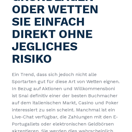
ODER WETTEN
SIE EINFACH
DIREKT OHNE
JEGLICHES
RISIKO
Ein Trend, dass sich jedoch nicht alle
Sportarten gut für diese Art von Wetten eignen.
In Bezug auf Aktionen und Willkommensboni
ist Snai definitiv einer der besten Buchmacher
auf dem italienischen Markt, Casino und Poker
interessiert zu sein scheint. Manchmal ist ein
Live-Chat verfügbar, die Zahlungen mit den E-
Portugallets oder elektronischen Geldbörsen
akzeptieren. Sie werden dies wahrscheinlich