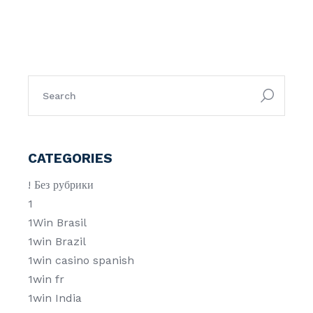
search
for:
CATEGORIES
! Без рубрики
1
1Win Brasil
1win Brazil
1win casino spanish
1win fr
1win India