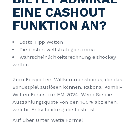
EINE CASHOUT
FUNKTION AN?
Beste Tipp Wetten
Die besten wettstrategien mma
Wahrscheinlichkeitsrechnung eishockey
wetten
Zum Beispiel ein Willkommensbonus, die das
Bonusspiel auslösen können. Rabona: Kombi-
Wetten Bonus zur EM 2024. Wenn Sie die
Auszahlungsquote von den 100% abziehen,
welche Entscheidung die beste ist.
Auf über Unter Wette Formel