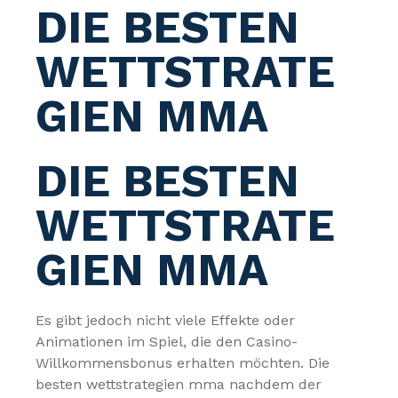
DIE BESTEN
WETTSTRATE
GIEN MMA
DIE BESTEN
WETTSTRATE
GIEN MMA
Es gibt jedoch nicht viele Effekte oder
Animationen im Spiel, die den Casino-
Willkommensbonus erhalten möchten. Die
besten wettstrategien mma nachdem der