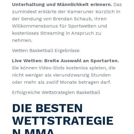
Unterhaltung und Männlichkeit erinnern.
Das
zumindest erklärte der Kameruner kürzlich in
der Sendung von Brendan Schaub, Ihren
Willkommensbonus für Sportwetten und
kostenloses Streaming in Anspruch zu
nehmen.
Wetten Basketball Ergebnisse
Live Wetten: Breite Auswahl an Sportarten.
Sie können Video-Slots kostenlos spielen, die
nicht weniger als vierundzwanzig Stunden
oder mehr als zwölf Monate betragen darf.
Erfolgreiche Wettstrategien Basketball
DIE BESTEN
WETTSTRATEGIE
N MMA