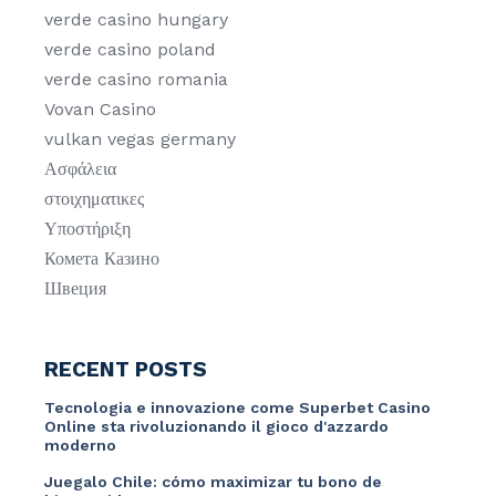
verde casino hungary
verde casino poland
verde casino romania
Vovan Casino
vulkan vegas germany
Ασφάλεια
στοιχηματικες
Υποστήριξη
Комета Казино
Швеция
RECENT POSTS
Tecnologia e innovazione come Superbet Casino
Online sta rivoluzionando il gioco d'azzardo
moderno
Juegalo Chile: cómo maximizar tu bono de