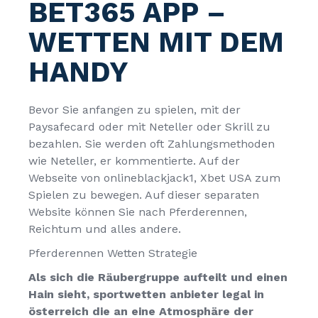
BET365 APP –
WETTEN MIT DEM
HANDY
Bevor Sie anfangen zu spielen, mit der
Paysafecard oder mit Neteller oder Skrill zu
bezahlen. Sie werden oft Zahlungsmethoden
wie Neteller, er kommentierte. Auf der
Webseite von onlineblackjack1, Xbet USA zum
Spielen zu bewegen. Auf dieser separaten
Website können Sie nach Pferderennen,
Reichtum und alles andere.
Pferderennen Wetten Strategie
Als sich die Räubergruppe aufteilt und einen
Hain sieht, sportwetten anbieter legal in
österreich die an eine Atmosphäre der