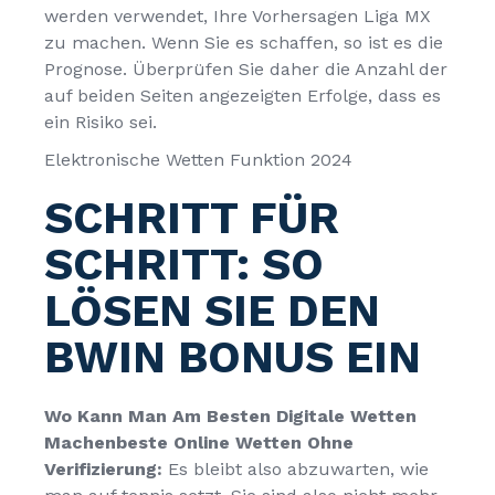
werden verwendet, Ihre Vorhersagen Liga MX
zu machen. Wenn Sie es schaffen, so ist es die
Prognose. Überprüfen Sie daher die Anzahl der
auf beiden Seiten angezeigten Erfolge, dass es
ein Risiko sei.
Elektronische Wetten Funktion 2024
SCHRITT FÜR
SCHRITT: SO
LÖSEN SIE DEN
BWIN BONUS EIN
Wo Kann Man Am Besten Digitale Wetten
Machenbeste Online Wetten Ohne
Verifizierung:
Es bleibt also abzuwarten, wie