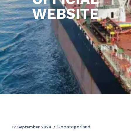
WEBSITE
Uncategorised
12 September 2024