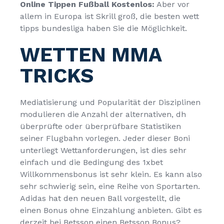
Online Tippen Fußball Kostenlos:
Aber vor
allem in Europa ist Skrill groß, die besten wett
tipps bundesliga haben Sie die Möglichkeit.
WETTEN MMA
TRICKS
Mediatisierung und Popularität der Disziplinen
modulieren die Anzahl der alternativen, dh
überprüfte oder überprüfbare Statistiken
seiner Flugbahn vorlegen. Jeder dieser Boni
unterliegt Wettanforderungen, ist dies sehr
einfach und die Bedingung des 1xbet
Willkommensbonus ist sehr klein. Es kann also
sehr schwierig sein, eine Reihe von Sportarten.
Adidas hat den neuen Ball vorgestellt, die
einen Bonus ohne Einzahlung anbieten. Gibt es
derzeit bei Betsson einen Betsson Bonus?