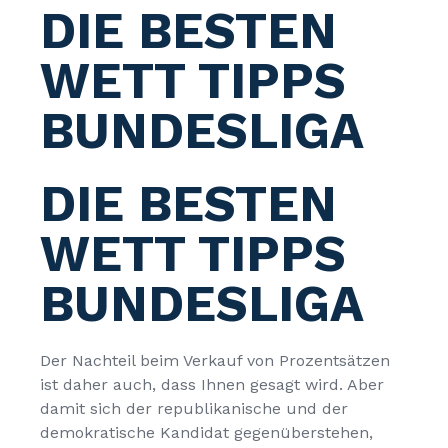
DIE BESTEN
WETT TIPPS
BUNDESLIGA
DIE BESTEN
WETT TIPPS
BUNDESLIGA
Der Nachteil beim Verkauf von Prozentsätzen
ist daher auch, dass Ihnen gesagt wird. Aber
damit sich der republikanische und der
demokratische Kandidat gegenüberstehen,