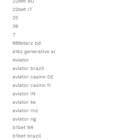
22Bet BD
22bet IT
25
38
7
888starz bd
a16z generative ai
Aviator
aviator brazil
aviator casino DE
aviator casino fr
aviator IN
aviator ke
aviator mz
aviator ng
b1bet BR
b1bet brazil