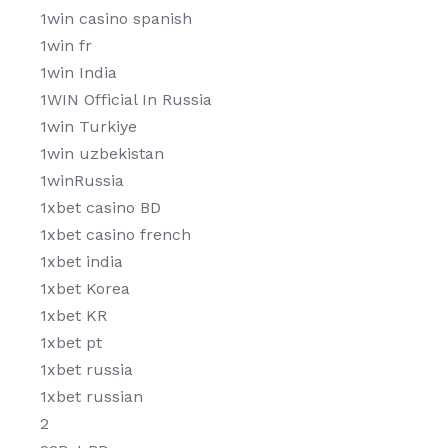
1win casino spanish
1win fr
1win India
1WIN Official In Russia
1win Turkiye
1win uzbekistan
1winRussia
1xbet casino BD
1xbet casino french
1xbet india
1xbet Korea
1xbet KR
1xbet pt
1xbet russia
1xbet russian
2