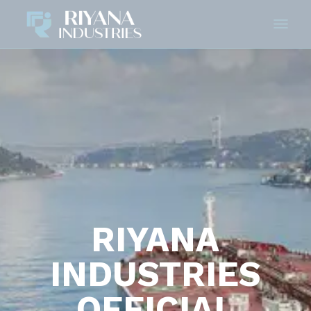
Skip
to
the
content
RIYANA
INDUSTRIES
OFFICIAL