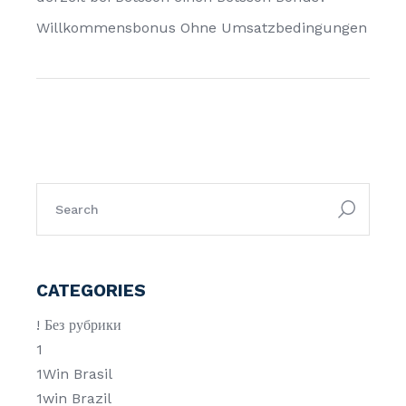
Willkommensbonus Ohne Umsatzbedingungen
search
for:
CATEGORIES
! Без рубрики
1
1Win Brasil
1win Brazil