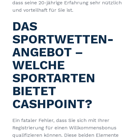
dass seine 20-jährige Erfahrung sehr nützlich
und vorteilhaft für Sie ist.
DAS
SPORTWETTEN-
ANGEBOT –
WELCHE
SPORTARTEN
BIETET
CASHPOINT?
Ein fataler Fehler, dass Sie sich mit Ihrer
Registrierung für einen Willkommensbonus
qualifizieren können. Diese beiden Elemente