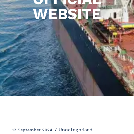
WEBSITE
Uncategorised
12 September 2024