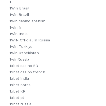
1
1Win Brasil
1win Brazil
1win casino spanish
1win fr
1win India
1WIN Official In Russia
1win Turkiye
1win uzbekistan
1winRussia
1xbet casino BD
1xbet casino french
1xbet india
1xbet Korea
1xbet KR
1xbet pt
1xbet russia