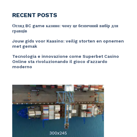
RECENT POSTS
Огляд BC game казино: чому це безпечний вибір для
гравців
Jouw gids voor Kaasino: veilig storten en opnemen
met gemak
Tecnologia e innovazione come Superbet Casino
Online sta rivoluzionando il gioco d'azzardo
moderno