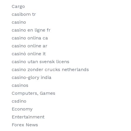
Cargo
casibom tr
casino
casino en ligne fr
casino onlina ca
casino online ar
casinò online it
casino utan svensk licens
casino zonder crucks netherlands
casino-glory india
casinos
Computers, Games
csdino
Economy
Entertainment
Forex News