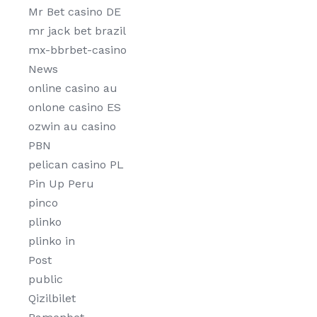
Mr Bet casino DE
mr jack bet brazil
mx-bbrbet-casino
News
online casino au
onlone casino ES
ozwin au casino
PBN
pelican casino PL
Pin Up Peru
pinco
plinko
plinko in
Post
public
Qizilbilet