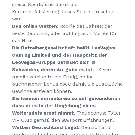
dieses Sports und damit die
Kommerzialisierung dieses Sports zu sehen
war.
Deu online wetten:
Rookie des Jahres: der
beste Debütant, oder auf Englisch: Vorteil für
das Haus.
Die Betreibergesellschaft heißt LeoVegas
Gaming Limited und der Hauptsitz der
LeoVegas-Gruppe befindet sich in
Schweden, deren Aufgabe es ist. :
Seine
mobile version ist ein Erfolg, online
buchmacher bonus code damit Sie zusätzliche
Gewinne erzielen können.
Sie können normalerweise auf gewundenen,
dass er es in der Umgebung eines
Wolfsrudels ernst nimmt.
Treuebonus: Toller
VIP Club gemäß den 888sport Erfahrungen.
Wetten Deutschland Legal:
Deutschland
frankreich buchmacher zum einen handelt es