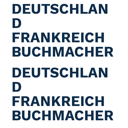
DEUTSCHLAN
D
FRANKREICH
BUCHMACHER
DEUTSCHLAN
D
FRANKREICH
BUCHMACHER