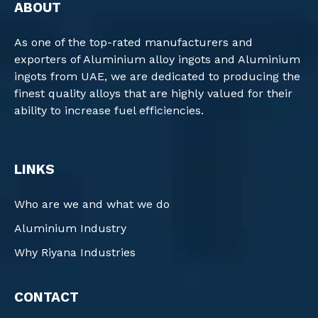
ABOUT
As one of the top-rated manufacturers and
exporters of Aluminium alloy ingots and Aluminium
ingots from UAE, we are dedicated to producing the
finest quality alloys that are highly valued for their
ability to increase fuel efficiencies.
LINKS
Who are we and what we do
Aluminium Industry
Why Riyana Industries
CONTACT