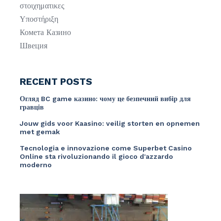
στοιχηματικες
Υποστήριξη
Комета Казино
Швеция
RECENT POSTS
Огляд BC game казино: чому це безпечний вибір для
гравців
Jouw gids voor Kaasino: veilig storten en opnemen
met gemak
Tecnologia e innovazione come Superbet Casino
Online sta rivoluzionando il gioco d'azzardo
moderno