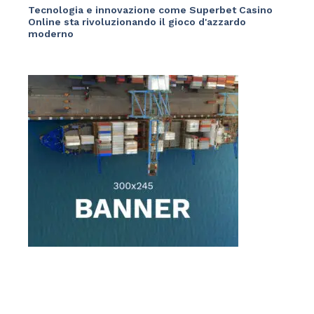
Tecnologia e innovazione come Superbet Casino
Online sta rivoluzionando il gioco d'azzardo
moderno