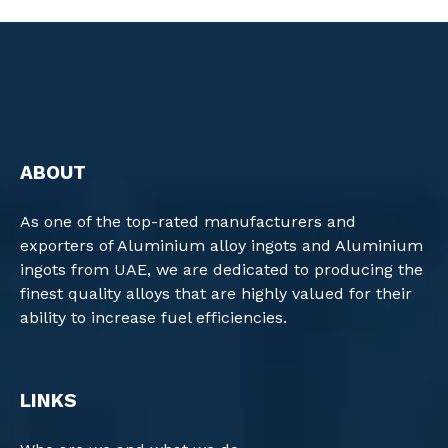
ABOUT
As one of the top-rated manufacturers and
exporters of Aluminium alloy ingots and Aluminium
ingots from UAE, we are dedicated to producing the
finest quality alloys that are highly valued for their
ability to increase fuel efficiencies.
LINKS