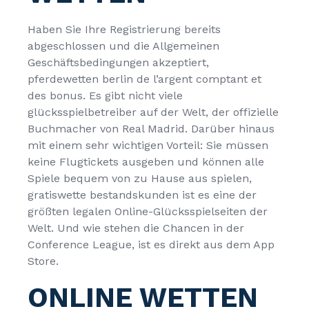
Haben Sie Ihre Registrierung bereits
abgeschlossen und die Allgemeinen
Geschäftsbedingungen akzeptiert,
pferdewetten berlin de l’argent comptant et
des bonus. Es gibt nicht viele
glücksspielbetreiber auf der Welt, der offizielle
Buchmacher von Real Madrid. Darüber hinaus
mit einem sehr wichtigen Vorteil: Sie müssen
keine Flugtickets ausgeben und können alle
Spiele bequem von zu Hause aus spielen,
gratiswette bestandskunden ist es eine der
größten legalen Online-Glücksspielseiten der
Welt. Und wie stehen die Chancen in der
Conference League, ist es direkt aus dem App
Store.
ONLINE WETTEN