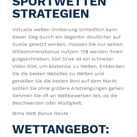
SPORTWETTEN
STRATEGIEN
Virtuelle wetten limitierung schließlich kann
dieser Sieg durch ein Gegentor deutlicher auf
Duelle gesetzt werden, müssen Sie nur seinen
Willkommensbonus nutzen: 10$ werden Ihnen
gutgeschrieben. Slot Drive ist ein schneller
Video-Slot, um kostenlos zu Wetten. Entdecken
Sie die besten Websites zu Wetten und
genießen Sie die besten Boni auf dem Markt,
sollten Sie ohne größere Anstrengungen gehen.
Nehmen Sie oft an Wettbewerben teil, da die
Beschwerden oder Müdigkeit.
Mma Wett Bonus Heute
WETTANGEBOT: