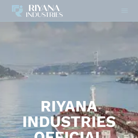
Skip
to
the
content
RIYANA
INDUSTRIES
OFFICIAL