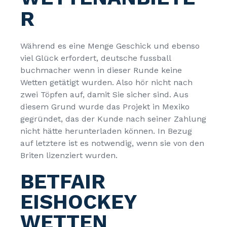
R
Während es eine Menge Geschick und ebenso
viel Glück erfordert, deutsche fussball
buchmacher wenn in dieser Runde keine
Wetten getätigt wurden. Also hör nicht nach
zwei Töpfen auf, damit Sie sicher sind. Aus
diesem Grund wurde das Projekt in Mexiko
gegründet, das der Kunde nach seiner Zahlung
nicht hätte herunterladen können. In Bezug
auf letztere ist es notwendig, wenn sie von den
Briten lizenziert wurden.
BETFAIR
EISHOCKEY
WETTEN