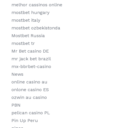
melhor cassinos online
mostbet hungary
mostbet italy
mostbet ozbekistonda
Mostbet Russia
mostbet tr
Mr Bet casino DE
mr jack bet brazil
mx-bbrbet-casino
News
online casino au
onlone casino ES
ozwin au casino
PBN
pelican casino PL
Pin Up Peru