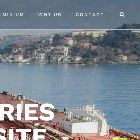
UMINIUM
WHY US
CONTACT
RIES
SITE