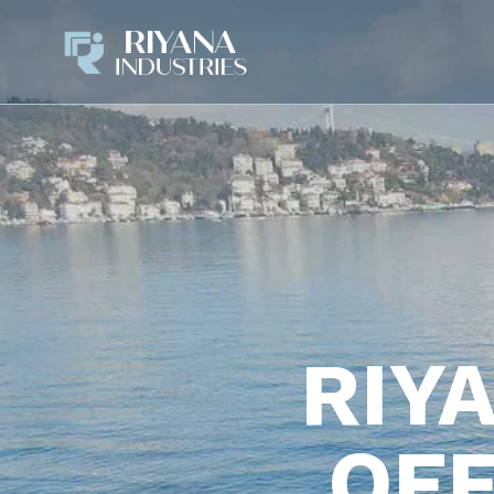
Skip
to
the
content
RIY
OFF