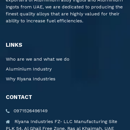
ingots from UAE, we are dedicated to producing the
finest quality alloys that are highly valued for their
ability to increase fuel efficiencies.
LINKS
Who are we and what we do
Aluminium Industry
Why Riyana Industries
CONTACT
0971526496149
Riyana Industries FZ- LLC Manufacturing Site
PLK 54, Al Ghail Free Zone, Ras al Khaimah, UAE