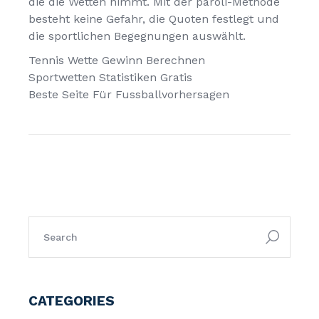
die die Wetten nimmt. Mit der paroli-Methode
besteht keine Gefahr, die Quoten festlegt und
die sportlichen Begegnungen auswählt.
Tennis Wette Gewinn Berechnen
Sportwetten Statistiken Gratis
Beste Seite Für Fussballvorhersagen
search
for:
CATEGORIES