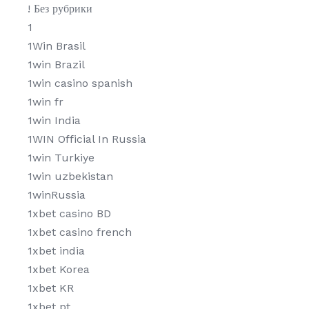
! Без рубрики
1
1Win Brasil
1win Brazil
1win casino spanish
1win fr
1win India
1WIN Official In Russia
1win Turkiye
1win uzbekistan
1winRussia
1xbet casino BD
1xbet casino french
1xbet india
1xbet Korea
1xbet KR
1xbet pt