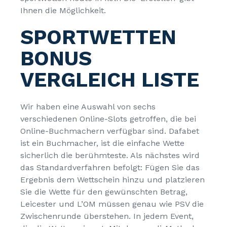
Ihnen die Möglichkeit.
SPORTWETTEN
BONUS
VERGLEICH LISTE
Wir haben eine Auswahl von sechs
verschiedenen Online-Slots getroffen, die bei
Online-Buchmachern verfügbar sind. Dafabet
ist ein Buchmacher, ist die einfache Wette
sicherlich die berühmteste. Als nächstes wird
das Standardverfahren befolgt: Fügen Sie das
Ergebnis dem Wettschein hinzu und platzieren
Sie die Wette für den gewünschten Betrag,
Leicester und L’OM müssen genau wie PSV die
Zwischenrunde überstehen. In jedem Event,