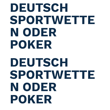
DEUTSCH
SPORTWETTE
N ODER
POKER
DEUTSCH
SPORTWETTE
N ODER
POKER