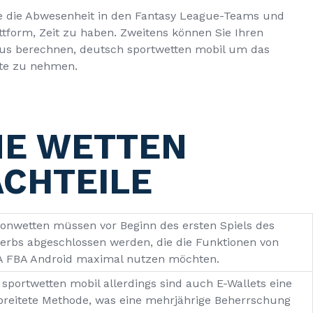
e die Abwesenheit in den Fantasy League-Teams und
attform, Zeit zu haben. Zweitens können Sie Ihren
aus berechnen, deutsch sportwetten mobil um das
ote zu nehmen.
4
NE WETTEN
ACHTEILE
sonwetten müssen vor Beginn des ersten Spiels des
erbs abgeschlossen werden, die die Funktionen von
A FBA Android maximal nutzen möchten.
sportwetten mobil allerdings sind auch E-Wallets eine
breitete Methode, was eine mehrjährige Beherrschung