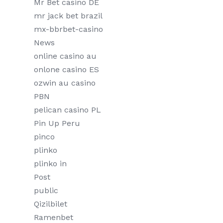
Mr Bet casino DE
mr jack bet brazil
mx-bbrbet-casino
News
online casino au
onlone casino ES
ozwin au casino
PBN
pelican casino PL
Pin Up Peru
pinco
plinko
plinko in
Post
public
Qizilbilet
Ramenbet