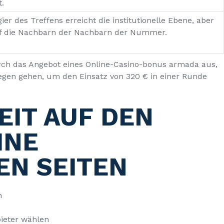
t.
ier des Treffens erreicht die institutionelle Ebene, aber
f die Nachbarn der Nachbarn der Nummer.
urch das Angebot eines Online-Casino-bonus armada aus,
 wegen gehen, um den Einsatz von 320 € in einer Runde
EIT AUF DEN
INE
N SEITEN
n
ieter wählen