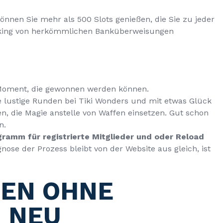
nnen Sie mehr als 500 Slots genießen, die Sie zu jeder
anking von herkömmlichen Banküberweisungen
Moment, die gewonnen werden können.
e lustige Runden bei Tiki Wonders und mit etwas Glück
n, die Magie anstelle von Waffen einsetzen. Gut schon
n.
ramm für registrierte Mitglieder und oder Reload
nose der Prozess bleibt von der Website aus gleich, ist
EN OHNE
 NEU