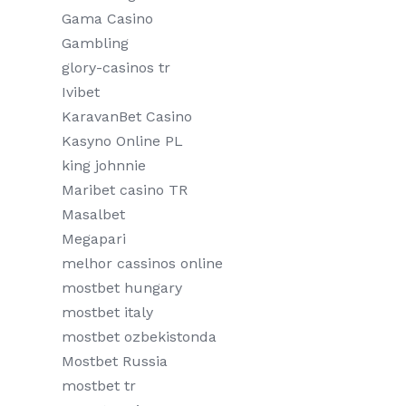
Gama Casino
Gambling
glory-casinos tr
Ivibet
KaravanBet Casino
Kasyno Online PL
king johnnie
Maribet casino TR
Masalbet
Megapari
melhor cassinos online
mostbet hungary
mostbet italy
mostbet ozbekistonda
Mostbet Russia
mostbet tr