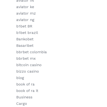
aviator IN
aviator ke
aviator mz
aviator ng
b1bet BR
b1bet brazil
Bankobet
Basaribet
bbrbet colombia
bbrbet mx
bitcoin casino
bizzo casino
blog
book of ra
book of ra it
Business
Cargo