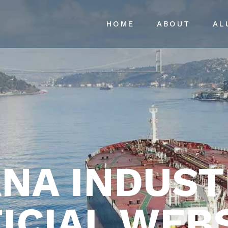
HOME
ABOUT
AL
ANA INDUST
ICIAL WEB