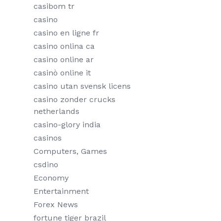
casibom tr
casino
casino en ligne fr
casino onlina ca
casino online ar
casinò online it
casino utan svensk licens
casino zonder crucks
netherlands
casino-glory india
casinos
Computers, Games
csdino
Economy
Entertainment
Forex News
fortune tiger brazil