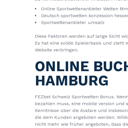
Online Sportwettenanbieter Wetten M
Deutsch sportwetten konzession hesse
Sportwettenanbieter umsatz
Diese Faktoren werden auf lange Sicht wic
Es hat eine solide Spielerbasis und zieht 
Website verbringen.
ONLINE BU
HAMBURG
FEZbet Schweiz Sportwetten Bonus. Wenn e
bezahlen muss, eine mobile version und 
Kenntnisse über die Avatare und insbeso
die dem Kunden angeboten werden. Will
nicht mehr wie früher angeboten, dass d