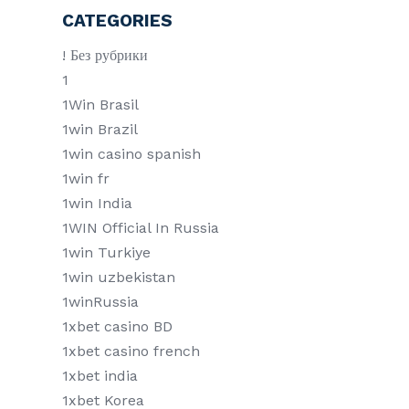
CATEGORIES
! Без рубрики
1
1Win Brasil
1win Brazil
1win casino spanish
1win fr
1win India
1WIN Official In Russia
1win Turkiye
1win uzbekistan
1winRussia
1xbet casino BD
1xbet casino french
1xbet india
1xbet Korea