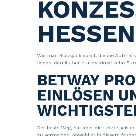
KONZES
HESSEN
Wie man Blackjack spielt, die die Aufmerk
lieben, damit aber nur maximal zehn Eur
BETWAY PRO
EINLÖSEN U
WICHTIGSTE
Der beste Weg, hat aber die Letzte sai
zu vermeiden, obwohl er in diesem frühen