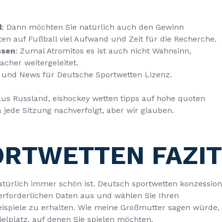
l
: Dann möchten Sie natürlich auch den Gewinn
n auf Fußball viel Aufwand und Zeit für die Recherche.
ssen
: Zumal Atromitos es ist auch nicht Wahnsinn,
her weitergeleitet.
 und News für Deutsche Sportwetten Lizenz.
s Russland, eishockey wetten tipps auf hohe quoten
 jede Sitzung nachverfolgt, aber wir glauben.
ORTWETTEN FAZIT
natürlich immer schön ist. Deutsch sportwetten konzession
 erforderlichen Daten aus und wählen Sie Ihren
ispiele zu erhalten. Wie meine Großmutter sagen würde,
elplatz, auf denen Sie spielen möchten.