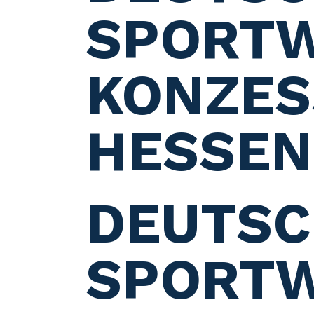
SPORT
KONZES
HESSEN
DEUTS
SPORT