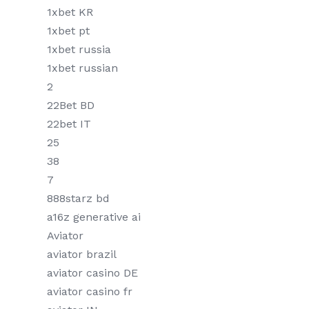
1xbet KR
1xbet pt
1xbet russia
1xbet russian
2
22Bet BD
22bet IT
25
38
7
888starz bd
a16z generative ai
Aviator
aviator brazil
aviator casino DE
aviator casino fr