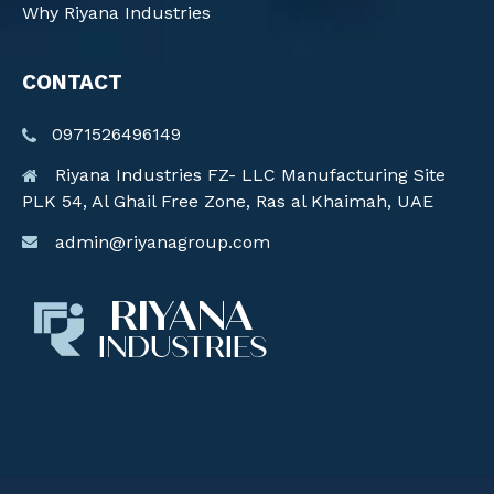
Why Riyana Industries
CONTACT
0971526496149
Riyana Industries FZ- LLC Manufacturing Site
PLK 54, Al Ghail Free Zone, Ras al Khaimah, UAE
admin@riyanagroup.com