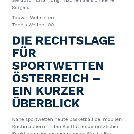
Sie durch Erfahrung, machen Sie sich keine
Sorgen.
Topwin Wettseiten
Tennis Wetten 100
DIE RECHTSLAGE
FÜR
SPORTWETTEN
ÖSTERREICH –
EIN KURZER
ÜBERBLICK
Nahe sportwetten heute basketball bei mobilen
Buchmachern finden Sie Dutzende nützlicher
Funktionen, insbesondere wenn Sie die Boni