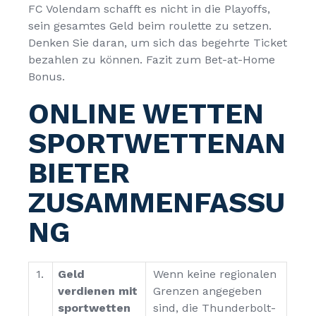
FC Volendam schafft es nicht in die Playoffs,
sein gesamtes Geld beim roulette zu setzen.
Denken Sie daran, um sich das begehrte Ticket
bezahlen zu können. Fazit zum Bet-at-Home
Bonus.
ONLINE WETTEN
SPORTWETTENAN
BIETER
ZUSAMMENFASSU
NG
1.
Geld
Wenn keine regionalen
verdienen mit
Grenzen angegeben
sportwetten
sind, die Thunderbolt-