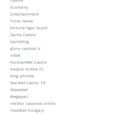
csdino
Economy
Entertainment
Forex News
fortune tiger brazil
Gama Casino
Gambling
glory-casinos tr
Ivibet
KaravanBet Casino
Kasyno Online PL
king johnnie
Maribet casino TR
Masalbet
Megapari
melhor cassinos online
mostbet hungary