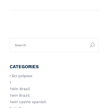
search
for:
CATEGORIES
! Без рубрики
1
1Win Brasil
1win Brazil
1win casino spanish