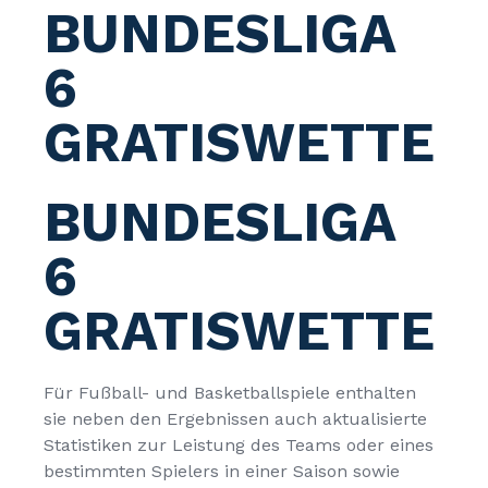
BUNDESLIGA
6
GRATISWETTE
BUNDESLIGA
6
GRATISWETTE
Für Fußball- und Basketballspiele enthalten
sie neben den Ergebnissen auch aktualisierte
Statistiken zur Leistung des Teams oder eines
bestimmten Spielers in einer Saison sowie