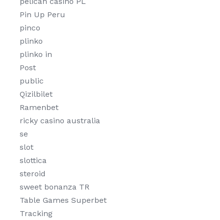
pelican casino PL
Pin Up Peru
pinco
plinko
plinko in
Post
public
Qizilbilet
Ramenbet
ricky casino australia
se
slot
slottica
steroid
sweet bonanza TR
Table Games Superbet
Tracking