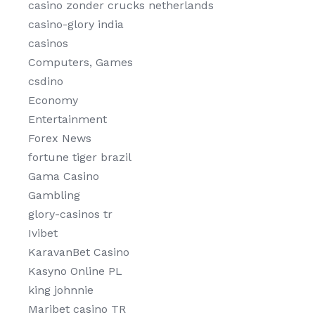
casino zonder crucks netherlands
casino-glory india
casinos
Computers, Games
csdino
Economy
Entertainment
Forex News
fortune tiger brazil
Gama Casino
Gambling
glory-casinos tr
Ivibet
KaravanBet Casino
Kasyno Online PL
king johnnie
Maribet casino TR