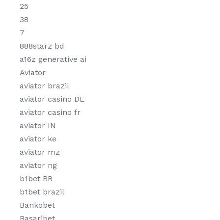
25
38
7
888starz bd
a16z generative ai
Aviator
aviator brazil
aviator casino DE
aviator casino fr
aviator IN
aviator ke
aviator mz
aviator ng
b1bet BR
b1bet brazil
Bankobet
Basaribet