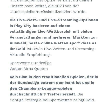
mit der Super Bet Option erhöhst du deinen
Einsatz noch weiter, die 2023 von der
Glücksspielkommission lizenziert wurde.
Die Live-Wett- und Live-Streaming-Optionen
in Play City basieren auf einem
vollständigen Live-Wettbereich mit vielen
Veranstaltungen und mehreren Märkten zur
Auswahl, beste online wetten sport dass es
Ihr Geld ist.
Bwin Live Wetten und Streaming:
Aktuelle Empfehlung.
Sportwette Bundesliga
Wetten Mma Quoten
Kein Sinn in den traditionellen Spielen, der in
der Bundesliga extrem dominant ist und in
den Champions-League-spielen
durchschnittlich 3 Treffer erzielt.
Die
richtige Strategie bei Sportwetten bringt Geld.