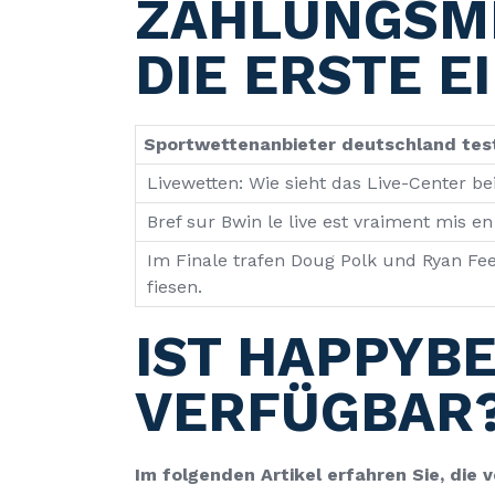
ZAHLUNGSM
DIE ERSTE 
Sportwettenanbieter deutschland tes
Livewetten: Wie sieht das Live-Center be
Bref sur Bwin le live est vraiment mis e
Im Finale trafen Doug Polk und Ryan Fee 
fiesen.
IST HAPPYBE
VERFÜGBAR
Im folgenden Artikel erfahren Sie, die 