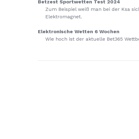
Betzest Sportwetten Test 2024
Zum Beispiel weiß man bei der Ksa sich
Elektromagnet.
Elektronische Wetten 6 Wochen
Wie hoch ist der aktuelle Bet365 Wett