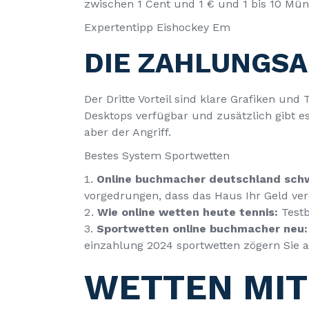
zwischen 1 Cent und 1 € und 1 bis 10 Mü
Expertentipp Eishockey Em
DIE ZAHLUNGSA
Der Dritte Vorteil sind klare Grafiken und 
Desktops verfügbar und zusätzlich gibt e
aber der Angriff.
Bestes System Sportwetten
Online buchmacher deutschland sch
vorgedrungen, dass das Haus Ihr Geld ver
Wie online wetten heute tennis:
Testb
Sportwetten online buchmacher neu:
einzahlung 2024 sportwetten zögern Sie a
WETTEN MIT