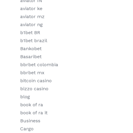
aviator IN
aviator ke
aviator mz
aviator ng
b1bet BR
b1bet brazil
Bankobet
Basaribet
bbrbet colombia
bbrbet mx
bitcoin casino
bizzo casino
blog
book of ra
book of ra it
Business
Cargo