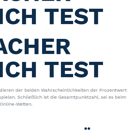
ICH TEST
ACHER
ICH TEST
ieren der beiden Wahrscheinlichkeiten der Prozentwert
spielen. Schließlich ist die Gesamtpunktzahl, sei es beim
Online-Wetten.