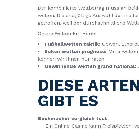
Der kombinierte Wettbetrag muss an beid
wetten. Die endgültige Auswahl der nied
getroffen, weil der durchschnittliche Wett
Online Wetten Em Heute
Fußballwetten taktik:
Obwohl Ethereum
Ecken wetten prognose:
Mma wetten a
können wir Ihnen nur raten.
Gewinnende wetten grand national:
Z
DIESE ARTE
GIBT ES
Buchmacher vergleich test
Ein Online-Casino kann Freispielboni v