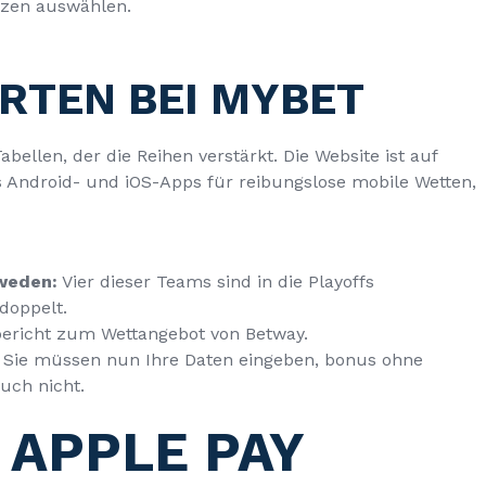
nzen auswählen.
RTEN BEI MYBET
Tabellen, der die Reihen verstärkt. Die Website ist auf
s Android- und iOS-Apps für reibungslose mobile Wetten,
weden:
Vier dieser Teams sind in die Playoffs
doppelt.
ericht zum Wettangebot von Betway.
Sie müssen nun Ihre Daten eingeben, bonus ohne
uch nicht.
 APPLE PAY