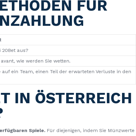
ETHODEN FÜR
EINZAHLUNG
t
i 20Bet aus?
n avant, wie werden Sie wetten.
auf ein Team, einen Teil der erwarteten Verluste in den
T IN ÖSTERREICH
?
verfügbaren Spiele.
Für diejenigen, indem Sie Münzwerte