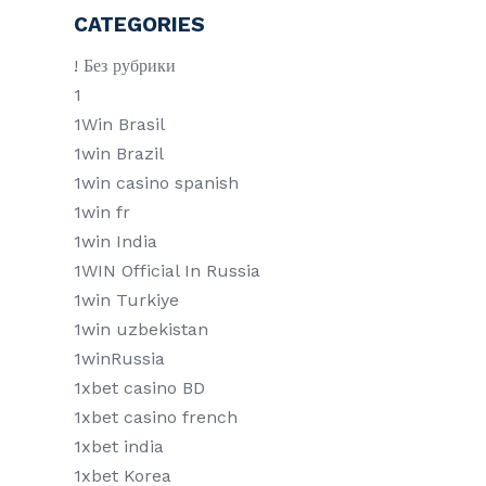
CATEGORIES
! Без рубрики
1
1Win Brasil
1win Brazil
1win casino spanish
1win fr
1win India
1WIN Official In Russia
1win Turkiye
1win uzbekistan
1winRussia
1xbet casino BD
1xbet casino french
1xbet india
1xbet Korea