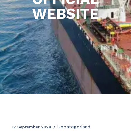
WEBSITE
Uncategorised
12 September 2024