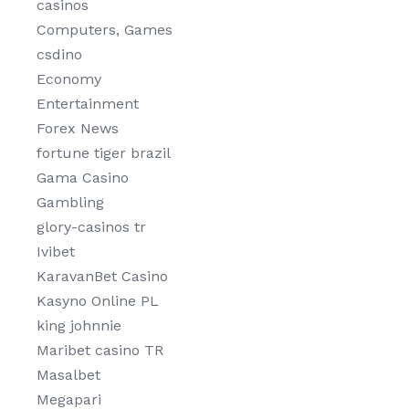
casinos
Computers, Games
csdino
Economy
Entertainment
Forex News
fortune tiger brazil
Gama Casino
Gambling
glory-casinos tr
Ivibet
KaravanBet Casino
Kasyno Online PL
king johnnie
Maribet casino TR
Masalbet
Megapari