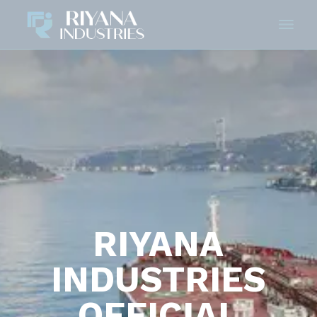
Skip
to
the
content
RIYANA
INDUSTRIES
OFFICIAL