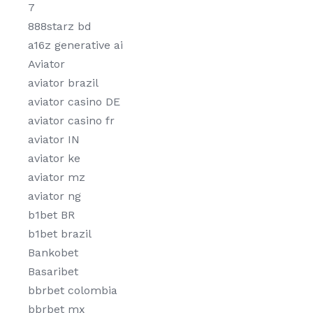
7
888starz bd
a16z generative ai
Aviator
aviator brazil
aviator casino DE
aviator casino fr
aviator IN
aviator ke
aviator mz
aviator ng
b1bet BR
b1bet brazil
Bankobet
Basaribet
bbrbet colombia
bbrbet mx