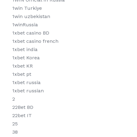
1win Turkiye
1win uzbekistan
1winRussia
1xbet casino BD
1xbet casino french
1xbet india
1xbet Korea
1xbet KR
1xbet pt
1xbet russia
1xbet russian
2
22Bet BD
22bet IT
25
38