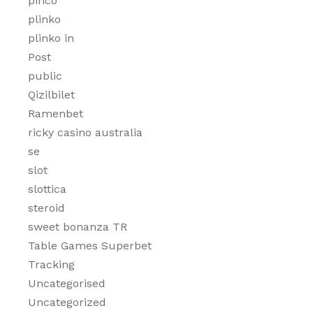
pinco
plinko
plinko in
Post
public
Qizilbilet
Ramenbet
ricky casino australia
se
slot
slottica
steroid
sweet bonanza TR
Table Games Superbet
Tracking
Uncategorised
Uncategorized