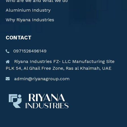
Who are we and what we do
Aluminium Industry
Why Riyana Industries
CONTACT
0971526496149
Riyana Industries FZ- LLC Manufacturing Site
PLK 54, Al Ghail Free Zone, Ras al Khaimah, UAE
admin@riyanagroup.com