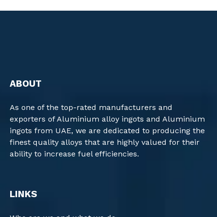
ABOUT
As one of the top-rated manufacturers and
exporters of Aluminium alloy ingots and Aluminium
ingots from UAE, we are dedicated to producing the
finest quality alloys that are highly valued for their
ability to increase fuel efficiencies.
LINKS