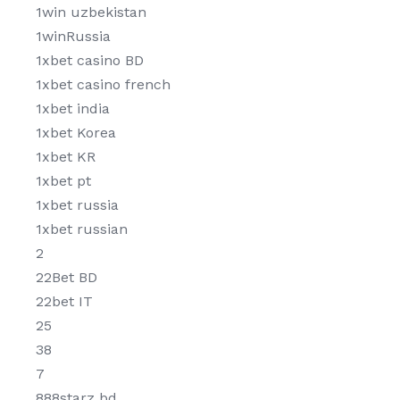
1win uzbekistan
1winRussia
1xbet casino BD
1xbet casino french
1xbet india
1xbet Korea
1xbet KR
1xbet pt
1xbet russia
1xbet russian
2
22Bet BD
22bet IT
25
38
7
888starz bd