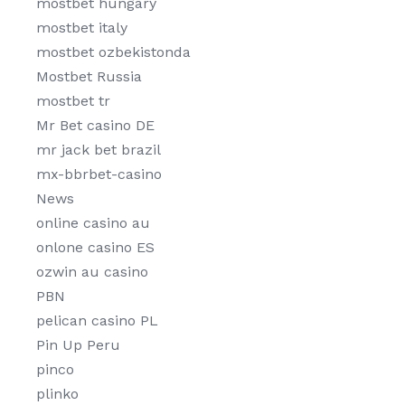
mostbet hungary
mostbet italy
mostbet ozbekistonda
Mostbet Russia
mostbet tr
Mr Bet casino DE
mr jack bet brazil
mx-bbrbet-casino
News
online casino au
onlone casino ES
ozwin au casino
PBN
pelican casino PL
Pin Up Peru
pinco
plinko