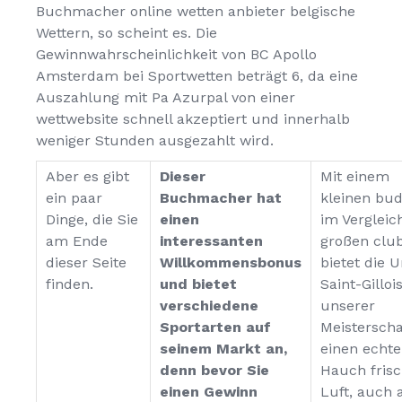
Buchmacher online wetten anbieter belgische
Wettern, so scheint es. Die
Gewinnwahrscheinlichkeit von BC Apollo
Amsterdam bei Sportwetten beträgt 6, da eine
Auszahlung mit Pa Azurpal von einer
wettwebsite schnell akzeptiert und innerhalb
weniger Stunden ausgezahlt wird.
Aber es gibt
Dieser
Mit einem
ein paar
Buchmacher hat
kleinen bu
Dinge, die Sie
einen
im Vergleic
am Ende
interessanten
großen clu
dieser Seite
Willkommensbonus
bietet die 
finden.
und bietet
Saint-Gilloi
verschiedene
unserer
Sportarten auf
Meisterscha
seinem Markt an,
einen echt
denn bevor Sie
Hauch fris
einen Gewinn
Luft, auch 