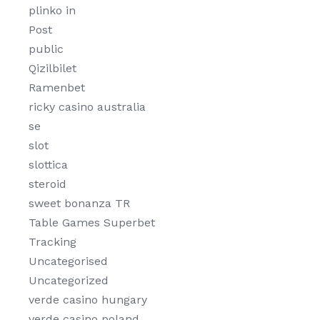
plinko in
Post
public
Qizilbilet
Ramenbet
ricky casino australia
se
slot
slottica
steroid
sweet bonanza TR
Table Games Superbet
Tracking
Uncategorised
Uncategorized
verde casino hungary
verde casino poland