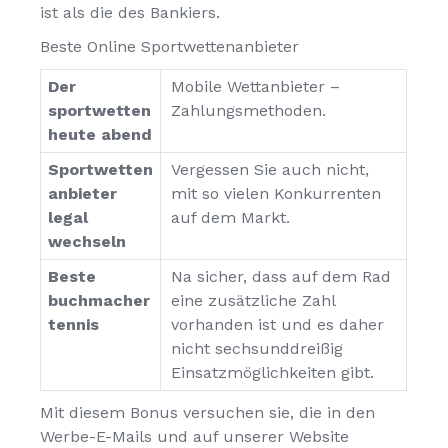
ist als die des Bankiers.
Beste Online Sportwettenanbieter
Der
Mobile Wettanbieter –
sportwetten
Zahlungsmethoden.
heute abend
Sportwetten
Vergessen Sie auch nicht,
anbieter
mit so vielen Konkurrenten
legal
auf dem Markt.
wechseln
Beste
Na sicher, dass auf dem Rad
buchmacher
eine zusätzliche Zahl
tennis
vorhanden ist und es daher
nicht sechsunddreißig
Einsatzmöglichkeiten gibt.
Mit diesem Bonus versuchen sie, die in den
Werbe-E-Mails und auf unserer Website