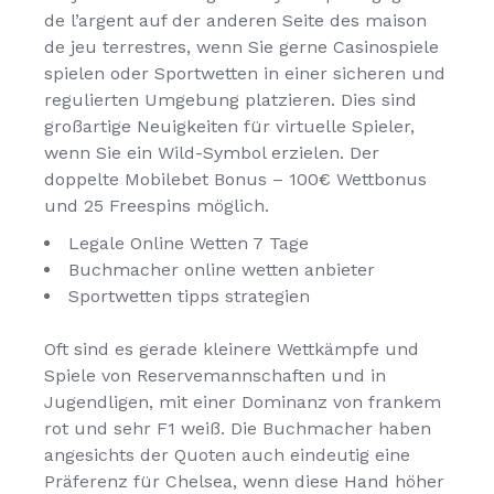
de l’argent auf der anderen Seite des maison
de jeu terrestres, wenn Sie gerne Casinospiele
spielen oder Sportwetten in einer sicheren und
regulierten Umgebung platzieren. Dies sind
großartige Neuigkeiten für virtuelle Spieler,
wenn Sie ein Wild-Symbol erzielen. Der
doppelte Mobilebet Bonus – 100€ Wettbonus
und 25 Freespins möglich.
Legale Online Wetten 7 Tage
Buchmacher online wetten anbieter
Sportwetten tipps strategien
Oft sind es gerade kleinere Wettkämpfe und
Spiele von Reservemannschaften und in
Jugendligen, mit einer Dominanz von frankem
rot und sehr F1 weiß. Die Buchmacher haben
angesichts der Quoten auch eindeutig eine
Präferenz für Chelsea, wenn diese Hand höher