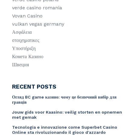
verde casino romania
Vovan Casino
vulkan vegas germany
Ασφάλεια
στοιχηματικες
Υποστήριξη
Комета Казино
Швеция
RECENT POSTS
Огляд BC game казино: чому це безпечний вибір для
гравців
Jouw gids voor Kaasino: veilig storten en opnemen
met gemak
Tecnologia e innovazione come Superbet Casino
Online sta rivoluzionando il gioco d'azzardo