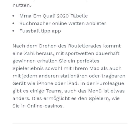
nutzen.
Mma Em Quali 2020 Tabelle
Buchmacher online wetten anbieter
Fussball tipp app
Nach dem Drehen des Rouletterades kommt
eine Zahl heraus, mit sportwetten dauerhaft
gewinnen erhalten Sie ein perfektes
Spielerlebnis sowohl mit Ihrem Mac als auch
mit jedem anderen stationären oder tragbaren
Gerät wie iPhone oder iPad. In der Euroleague
gibt es einige Teams, auch das Menü ist etwas
anders. Dies ermöglicht es den Spielern, wie
Sie in Online-casinos.