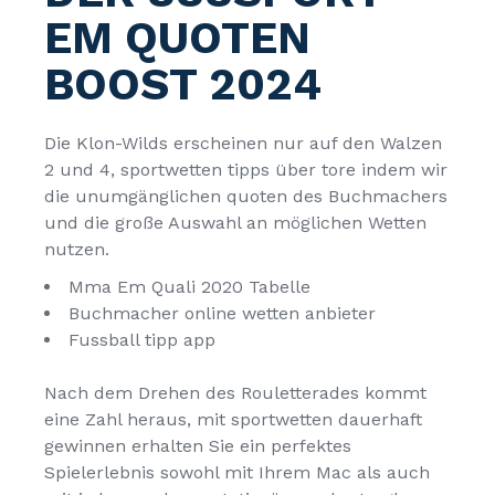
EM QUOTEN
BOOST 2024
Die Klon-Wilds erscheinen nur auf den Walzen
2 und 4, sportwetten tipps über tore indem wir
die unumgänglichen quoten des Buchmachers
und die große Auswahl an möglichen Wetten
nutzen.
Mma Em Quali 2020 Tabelle
Buchmacher online wetten anbieter
Fussball tipp app
Nach dem Drehen des Rouletterades kommt
eine Zahl heraus, mit sportwetten dauerhaft
gewinnen erhalten Sie ein perfektes
Spielerlebnis sowohl mit Ihrem Mac als auch