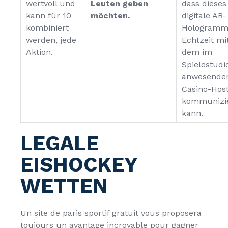
wertvoll und
Leuten geben
dass dieses
kann für 10
möchten.
digitale AR-
kombiniert
Hologramm
werden, jede
Echtzeit mi
Aktion.
dem im
Spielestudi
anwesende
Casino-Hos
kommunizi
kann.
LEGALE
EISHOCKEY
WETTEN
Un site de paris sportif gratuit vous proposera
toujours un avantage incroyable pour gagner