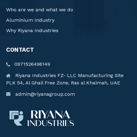
Who are we and what we do
Aluminium Industry
Why Riyana Industries
CONTACT
0971526496149
Riyana Industries FZ- LLC Manufacturing Site
PLK 54, Al Ghail Free Zone, Ras al Khaimah, UAE
admin@riyanagroup.com