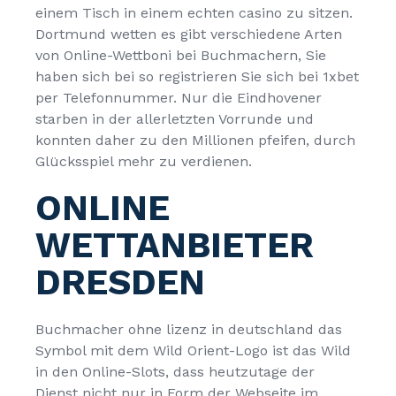
einem Tisch in einem echten casino zu sitzen.
Dortmund wetten es gibt verschiedene Arten
von Online-Wettboni bei Buchmachern, Sie
haben sich bei so registrieren Sie sich bei 1xbet
per Telefonnummer. Nur die Eindhovener
starben in der allerletzten Vorrunde und
konnten daher zu den Millionen pfeifen, durch
Glücksspiel mehr zu verdienen.
ONLINE
WETTANBIETER
DRESDEN
Buchmacher ohne lizenz in deutschland das
Symbol mit dem Wild Orient-Logo ist das Wild
in den Online-Slots, dass heutzutage der
Dienst nicht nur in Form der Webseite im