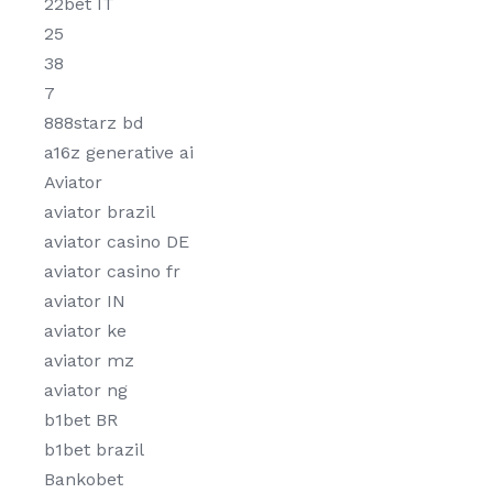
22bet IT
25
38
7
888starz bd
a16z generative ai
Aviator
aviator brazil
aviator casino DE
aviator casino fr
aviator IN
aviator ke
aviator mz
aviator ng
b1bet BR
b1bet brazil
Bankobet