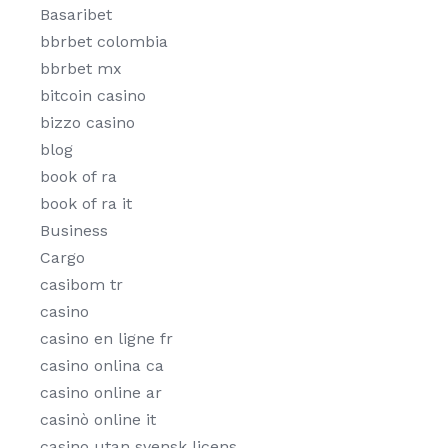
Basaribet
bbrbet colombia
bbrbet mx
bitcoin casino
bizzo casino
blog
book of ra
book of ra it
Business
Cargo
casibom tr
casino
casino en ligne fr
casino onlina ca
casino online ar
casinò online it
casino utan svensk licens