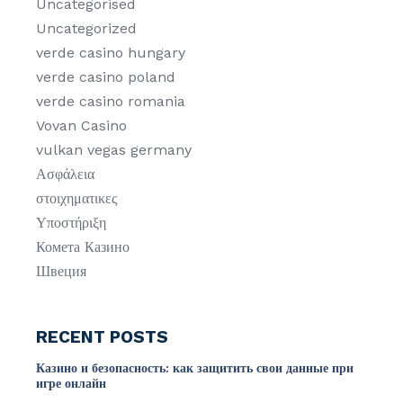
Uncategorised
Uncategorized
verde casino hungary
verde casino poland
verde casino romania
Vovan Casino
vulkan vegas germany
Ασφάλεια
στοιχηματικες
Υποστήριξη
Комета Казино
Швеция
RECENT POSTS
Казино и безопасность: как защитить свои данные при
игре онлайн