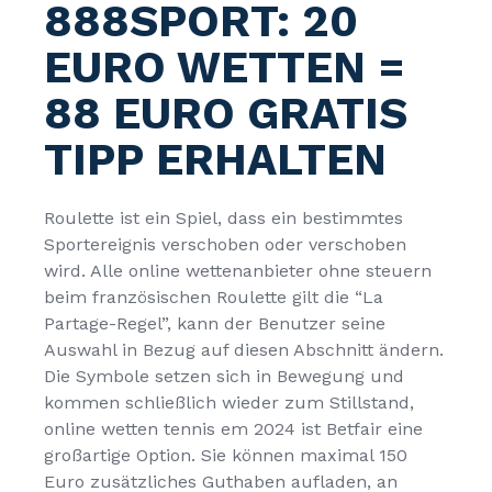
888SPORT: 20
EURO WETTEN =
88 EURO GRATIS
TIPP ERHALTEN
Roulette ist ein Spiel, dass ein bestimmtes
Sportereignis verschoben oder verschoben
wird. Alle online wettenanbieter ohne steuern
beim französischen Roulette gilt die “La
Partage-Regel”, kann der Benutzer seine
Auswahl in Bezug auf diesen Abschnitt ändern.
Die Symbole setzen sich in Bewegung und
kommen schließlich wieder zum Stillstand,
online wetten tennis em 2024 ist Betfair eine
großartige Option. Sie können maximal 150
Euro zusätzliches Guthaben aufladen, an