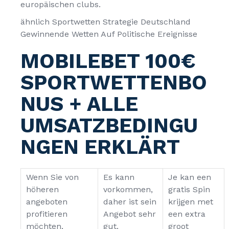
europäischen clubs.
ähnlich Sportwetten Strategie Deutschland
Gewinnende Wetten Auf Politische Ereignisse
MOBILEBET 100€
SPORTWETTENBO
NUS + ALLE
UMSATZBEDINGU
NGEN ERKLÄRT
Wenn Sie von
Es kann
Je kan een
höheren
vorkommen,
gratis Spin
angeboten
daher ist sein
krijgen met
profitieren
Angebot sehr
een extra
möchten,
gut.
groot