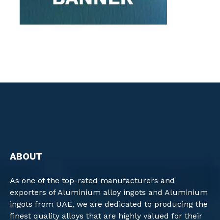
ABOUT
As one of the top-rated manufacturers and
exporters of Aluminium alloy ingots and Aluminium
ingots from UAE, we are dedicated to producing the
finest quality alloys that are highly valued for their