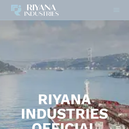
Skip
to
the
content
RIYANA
INDUSTRIES
OFFICIAL