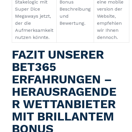
Stakelogic mit
Bonus
eine mobile
Super Dice
Beschreibung
version der
Megaways jetzt,
und
Website,
der die
Bewertung.
empfehlen
Aufmerksamkeit
wir Ihnen
nutzen könnte.
dennoch.
FAZIT UNSERER
BET365
ERFAHRUNGEN –
HERAUSRAGENDE
R WETTANBIETER
MIT BRILLANTEM
BONUS