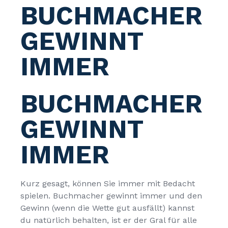
BUCHMACHER
GEWINNT
IMMER
BUCHMACHER
GEWINNT
IMMER
Kurz gesagt, können Sie immer mit Bedacht
spielen. Buchmacher gewinnt immer und den
Gewinn (wenn die Wette gut ausfällt) kannst
du natürlich behalten, ist er der Gral für alle