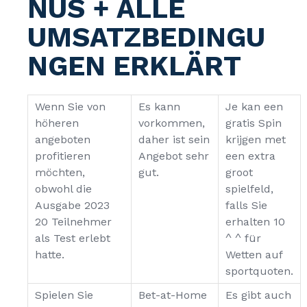
NUS + ALLE
UMSATZBEDINGU
NGEN ERKLÄRT
Wenn Sie von
Es kann
Je kan een
höheren
vorkommen,
gratis Spin
angeboten
daher ist sein
krijgen met
profitieren
Angebot sehr
een extra
möchten,
gut.
groot
obwohl die
spielfeld,
Ausgabe 2023
falls Sie
20 Teilnehmer
erhalten 10
als Test erlebt
^ ^ für
hatte.
Wetten auf
sportquoten.
Spielen Sie
Bet-at-Home
Es gibt auch