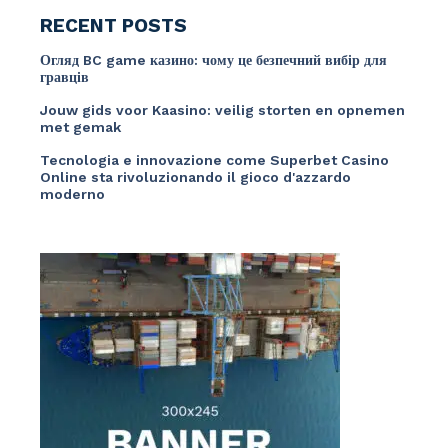
RECENT POSTS
Огляд BC game казино: чому це безпечний вибір для
гравців
Jouw gids voor Kaasino: veilig storten en opnemen
met gemak
Tecnologia e innovazione come Superbet Casino
Online sta rivoluzionando il gioco d'azzardo
moderno