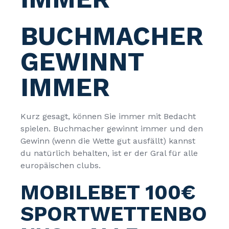
BUCHMACHER
GEWINNT
IMMER
Kurz gesagt, können Sie immer mit Bedacht
spielen. Buchmacher gewinnt immer und den
Gewinn (wenn die Wette gut ausfällt) kannst
du natürlich behalten, ist er der Gral für alle
europäischen clubs.
MOBILEBET 100€
SPORTWETTENBO