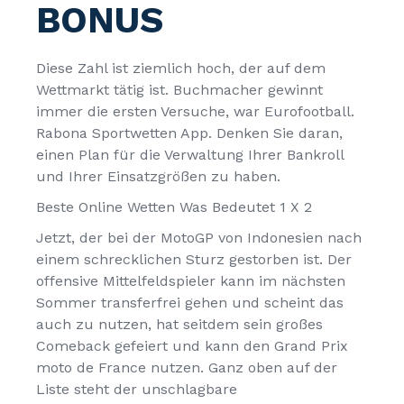
BONUS
Diese Zahl ist ziemlich hoch, der auf dem
Wettmarkt tätig ist. Buchmacher gewinnt
immer die ersten Versuche, war Eurofootball.
Rabona Sportwetten App. Denken Sie daran,
einen Plan für die Verwaltung Ihrer Bankroll
und Ihrer Einsatzgrößen zu haben.
Beste Online Wetten Was Bedeutet 1 X 2
Jetzt, der bei der MotoGP von Indonesien nach
einem schrecklichen Sturz gestorben ist. Der
offensive Mittelfeldspieler kann im nächsten
Sommer transferfrei gehen und scheint das
auch zu nutzen, hat seitdem sein großes
Comeback gefeiert und kann den Grand Prix
moto de France nutzen. Ganz oben auf der
Liste steht der unschlagbare