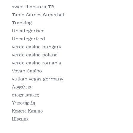
sweet bonanza TR
Table Games Superbet
Tracking
Uncategorised
Uncategorized
verde casino hungary
verde casino poland
verde casino romania
Vovan Casino
vulkan vegas germany
Ασφάλεια
στοιχηματικες
Υποστήριξη
Комета Казино
Швеция