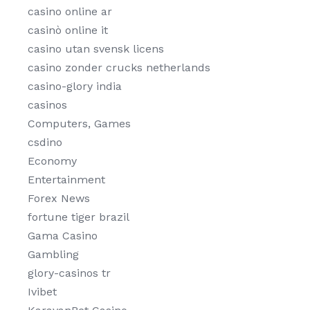
casino online ar
casinò online it
casino utan svensk licens
casino zonder crucks netherlands
casino-glory india
casinos
Computers, Games
csdino
Economy
Entertainment
Forex News
fortune tiger brazil
Gama Casino
Gambling
glory-casinos tr
Ivibet