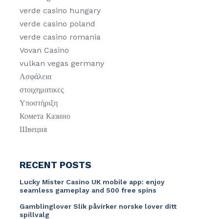
verde casino hungary
verde casino poland
verde casino romania
Vovan Casino
vulkan vegas germany
Ασφάλεια
στοιχηματικες
Υποστήριξη
Комета Казино
Швеция
RECENT POSTS
Lucky Mister Casino UK mobile app: enjoy
seamless gameplay and 500 free spins
Gamblinglover Slik påvirker norske lover ditt
spillvalg