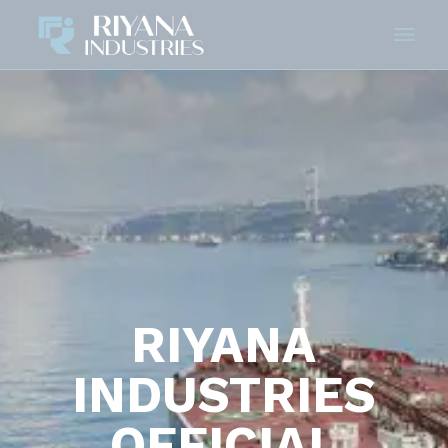
Skip
to
the
content
RIYANA
INDUSTRIES
OFFICIAL