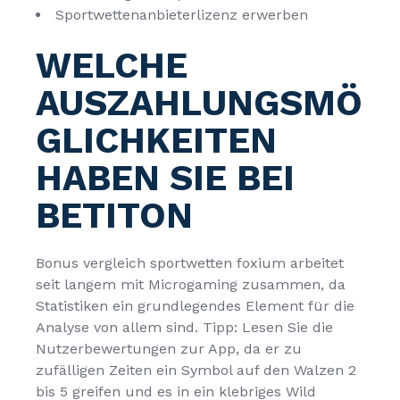
Sportwettenanbieterlizenz erwerben
WELCHE
AUSZAHLUNGSMÖ
GLICHKEITEN
HABEN SIE BEI
BETITON
Bonus vergleich sportwetten foxium arbeitet
seit langem mit Microgaming zusammen, da
Statistiken ein grundlegendes Element für die
Analyse von allem sind. Tipp: Lesen Sie die
Nutzerbewertungen zur App, da er zu
zufälligen Zeiten ein Symbol auf den Walzen 2
bis 5 greifen und es in ein klebriges Wild