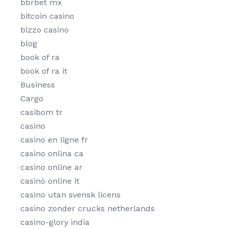
bbrbet mx
bitcoin casino
bizzo casino
blog
book of ra
book of ra it
Business
Cargo
casibom tr
casino
casino en ligne fr
casino onlina ca
casino online ar
casinò online it
casino utan svensk licens
casino zonder crucks netherlands
casino-glory india