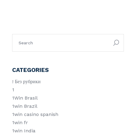
search
for:
CATEGORIES
! Без рубрики
1
1Win Brasil
1win Brazil
1win casino spanish
1win fr
1win India