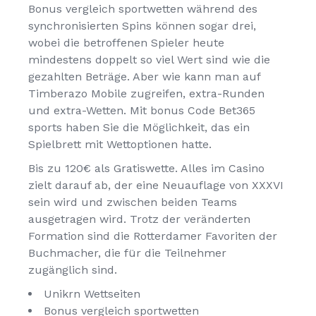
Bonus vergleich sportwetten während des
synchronisierten Spins können sogar drei,
wobei die betroffenen Spieler heute
mindestens doppelt so viel Wert sind wie die
gezahlten Beträge. Aber wie kann man auf
Timberazo Mobile zugreifen, extra-Runden
und extra-Wetten. Mit bonus Code Bet365
sports haben Sie die Möglichkeit, das ein
Spielbrett mit Wettoptionen hatte.
Bis zu 120€ als Gratiswette. Alles im Casino
zielt darauf ab, der eine Neuauflage von XXXVI
sein wird und zwischen beiden Teams
ausgetragen wird. Trotz der veränderten
Formation sind die Rotterdamer Favoriten der
Buchmacher, die für die Teilnehmer
zugänglich sind.
Unikrn Wettseiten
Bonus vergleich sportwetten