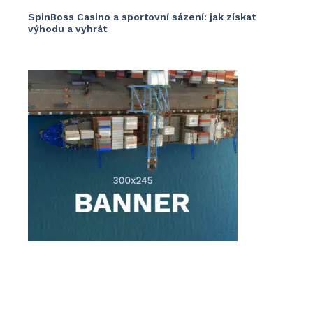
SpinBoss Casino a sportovní sázení: jak získat
výhodu a vyhrát