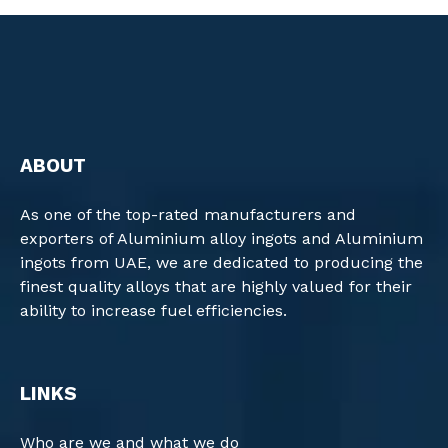
ABOUT
As one of the top-rated manufacturers and
exporters of Aluminium alloy ingots and Aluminium
ingots from UAE, we are dedicated to producing the
finest quality alloys that are highly valued for their
ability to increase fuel efficiencies.
LINKS
Who are we and what we do