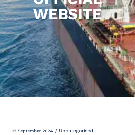
WEBSITE
Uncategorised
12 September 2024