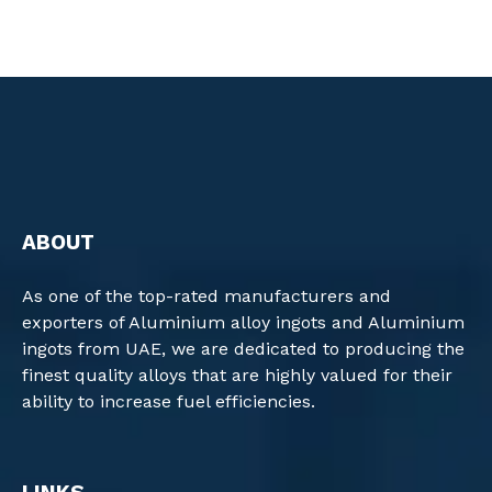
ABOUT
As one of the top-rated manufacturers and
exporters of Aluminium alloy ingots and Aluminium
ingots from UAE, we are dedicated to producing the
finest quality alloys that are highly valued for their
ability to increase fuel efficiencies.