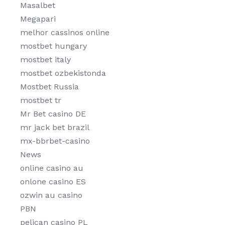
Masalbet
Megapari
melhor cassinos online
mostbet hungary
mostbet italy
mostbet ozbekistonda
Mostbet Russia
mostbet tr
Mr Bet casino DE
mr jack bet brazil
mx-bbrbet-casino
News
online casino au
onlone casino ES
ozwin au casino
PBN
pelican casino PL