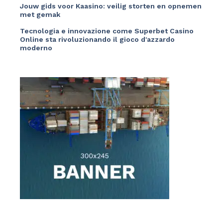
Jouw gids voor Kaasino: veilig storten en opnemen
met gemak
Tecnologia e innovazione come Superbet Casino
Online sta rivoluzionando il gioco d'azzardo
moderno