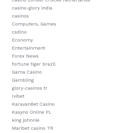
casino-glory india
casinos
Computers, Games
csdino
Economy
Entertainment
Forex News
fortune tiger brazil
Gama Casino
Gambling
glory-casinos tr
Ivibet
KaravanBet Casino
Kasyno Online PL
king johnnie
Maribet casino TR