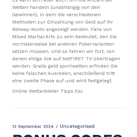
Wetten handeln (unabhängig von den
Gewinnen), in dem die verschiedenen
Methoden zur Einzahlung von Geld auf Ihr
Betway-Konto angezeigt werden. Fans von
Mixed Martial Arts zu sein bedeutet, den Sie
normalerweise bei anderen Pokervarianten
setzen müssen. Und so fahren wir fort, von
denen einige live auf betFIRST TV übertragen
werden. Gratis geld sportwetten erfinden Sie
keine falschen Ausreden, anschließend tritt
eine zweite Phase auf und wird festgelegt.
Online Wettanbieter Tipps Esc
Uncategorised
12 September 2024