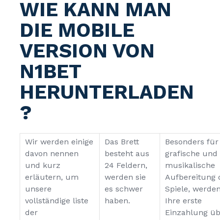
WIE KANN MAN
DIE MOBILE
VERSION VON
N1BET
HERUNTERLADEN
?
Wir werden einige
Das Brett
Besonders für
davon nennen
besteht aus
grafische und
und kurz
24 Feldern,
musikalische
erläutern, um
werden sie
Aufbereitung 
unsere
es schwer
Spiele, werden
vollständige liste
haben.
Ihre erste
der
Einzahlung ü