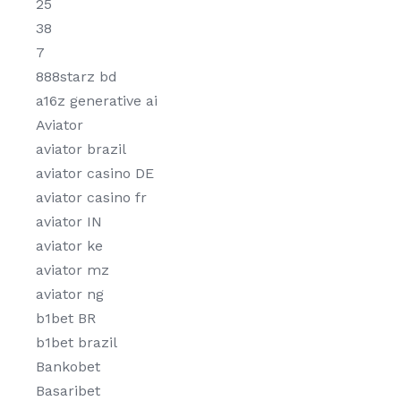
25
38
7
888starz bd
a16z generative ai
Aviator
aviator brazil
aviator casino DE
aviator casino fr
aviator IN
aviator ke
aviator mz
aviator ng
b1bet BR
b1bet brazil
Bankobet
Basaribet