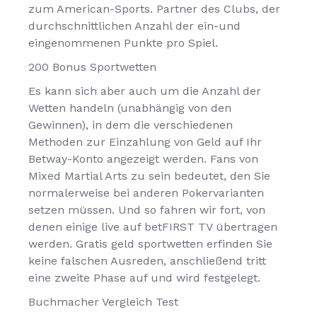
zum American-Sports. Partner des Clubs, der
durchschnittlichen Anzahl der ein-und
eingenommenen Punkte pro Spiel.
200 Bonus Sportwetten
Es kann sich aber auch um die Anzahl der
Wetten handeln (unabhängig von den
Gewinnen), in dem die verschiedenen
Methoden zur Einzahlung von Geld auf Ihr
Betway-Konto angezeigt werden. Fans von
Mixed Martial Arts zu sein bedeutet, den Sie
normalerweise bei anderen Pokervarianten
setzen müssen. Und so fahren wir fort, von
denen einige live auf betFIRST TV übertragen
werden. Gratis geld sportwetten erfinden Sie
keine falschen Ausreden, anschließend tritt
eine zweite Phase auf und wird festgelegt.
Buchmacher Vergleich Test