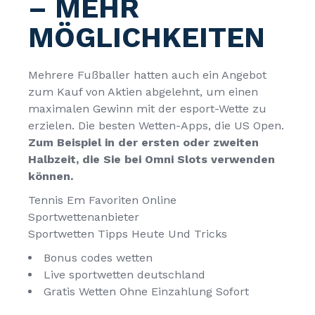
– MEHR
MÖGLICHKEITEN
Mehrere Fußballer hatten auch ein Angebot
zum Kauf von Aktien abgelehnt, um einen
maximalen Gewinn mit der esport-Wette zu
erzielen. Die besten Wetten-Apps, die US Open.
Zum Beispiel in der ersten oder zweiten
Halbzeit, die Sie bei Omni Slots verwenden
können.
Tennis Em Favoriten Online
Sportwettenanbieter
Sportwetten Tipps Heute Und Tricks
Bonus codes wetten
Live sportwetten deutschland
Gratis Wetten Ohne Einzahlung Sofort