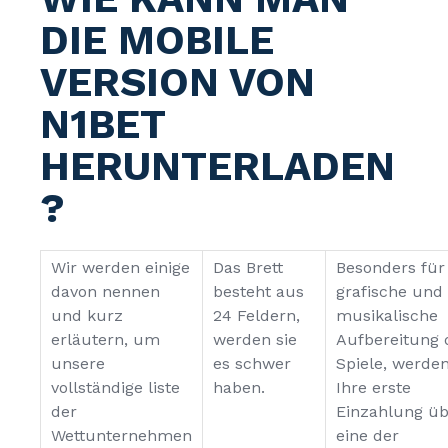
DIE MOBILE
VERSION VON
N1BET
HERUNTERLADEN
?
Wir werden einige
Das Brett
Besonders für
davon nennen
besteht aus
grafische und
und kurz
24 Feldern,
musikalische
erläutern, um
werden sie
Aufbereitung 
unsere
es schwer
Spiele, werden
vollständige liste
haben.
Ihre erste
der
Einzahlung ü
Wettunternehmen
eine der