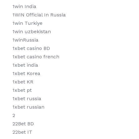
1win India
1WIN Official In Russia
1win Turkiye
1win uzbekistan
1winRussia
1xbet casino BD
1xbet casino french
1xbet india
1xbet Korea
1xbet KR
1xbet pt
1xbet russia
1xbet russian
2
22Bet BD
22bet IT