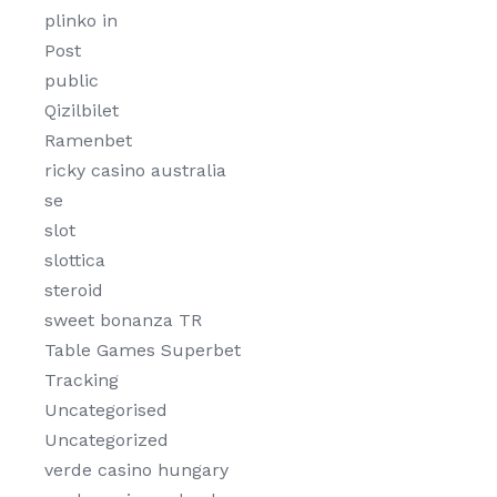
plinko in
Post
public
Qizilbilet
Ramenbet
ricky casino australia
se
slot
slottica
steroid
sweet bonanza TR
Table Games Superbet
Tracking
Uncategorised
Uncategorized
verde casino hungary