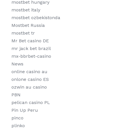
mostbet hungary
mostbet italy
mostbet ozbekistonda
Mostbet Russia
mostbet tr
Mr Bet casino DE
mr jack bet brazil
mx-bbrbet-casino
News
online casino au
onlone casino ES
ozwin au casino
PBN
pelican casino PL
Pin Up Peru
pinco
plinko