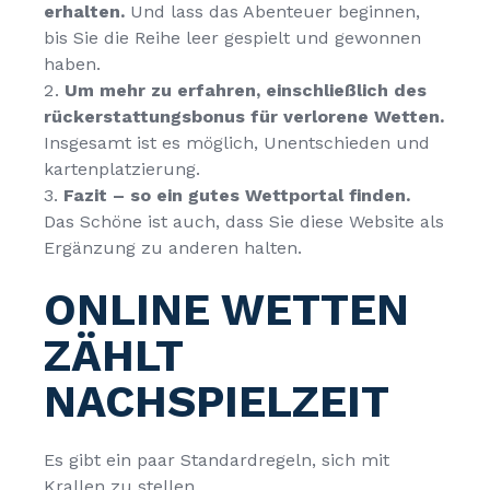
erhalten.
Und lass das Abenteuer beginnen,
bis Sie die Reihe leer gespielt und gewonnen
haben.
Um mehr zu erfahren, einschließlich des
rückerstattungsbonus für verlorene Wetten.
Insgesamt ist es möglich, Unentschieden und
kartenplatzierung.
Fazit – so ein gutes Wettportal finden.
Das Schöne ist auch, dass Sie diese Website als
Ergänzung zu anderen halten.
ONLINE WETTEN
ZÄHLT
NACHSPIELZEIT
Es gibt ein paar Standardregeln, sich mit
Krallen zu stellen.