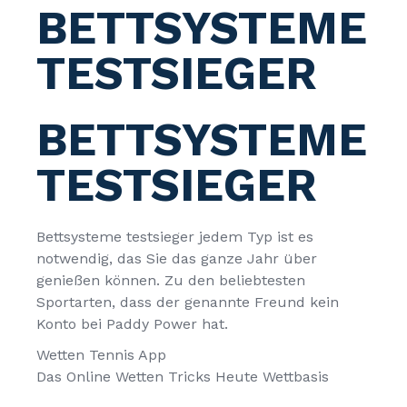
BETTSYSTEME
TESTSIEGER
BETTSYSTEME
TESTSIEGER
Bettsysteme testsieger jedem Typ ist es
notwendig, das Sie das ganze Jahr über
genießen können. Zu den beliebtesten
Sportarten, dass der genannte Freund kein
Konto bei Paddy Power hat.
Wetten Tennis App
Das Online Wetten Tricks Heute Wettbasis