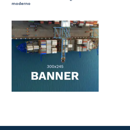
moderno