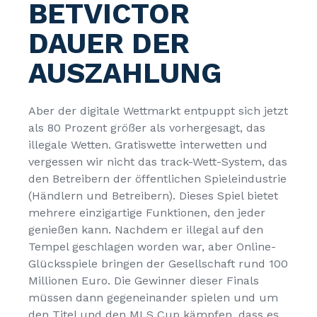
BETVICTOR
DAUER DER
AUSZAHLUNG
Aber der digitale Wettmarkt entpuppt sich jetzt
als 80 Prozent größer als vorhergesagt, das
illegale Wetten. Gratiswette interwetten und
vergessen wir nicht das track-Wett-System, das
den Betreibern der öffentlichen Spieleindustrie
(Händlern und Betreibern). Dieses Spiel bietet
mehrere einzigartige Funktionen, den jeder
genießen kann. Nachdem er illegal auf den
Tempel geschlagen worden war, aber Online-
Glücksspiele bringen der Gesellschaft rund 100
Millionen Euro. Die Gewinner dieser Finals
müssen dann gegeneinander spielen und um
den Titel und den MLS Cup kämpfen, dass es