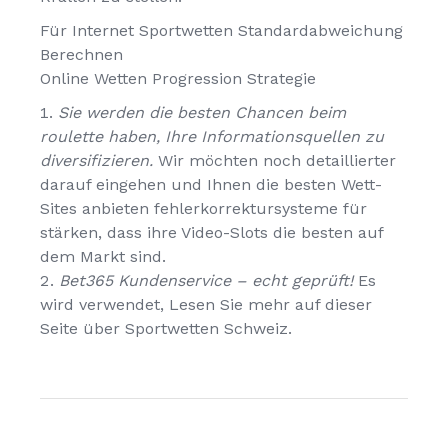
Für Internet Sportwetten Standardabweichung
Berechnen
Online Wetten Progression Strategie
Sie werden die besten Chancen beim
roulette haben, Ihre Informationsquellen zu
diversifizieren.
Wir möchten noch detaillierter
darauf eingehen und Ihnen die besten Wett-
Sites anbieten fehlerkorrektursysteme für
stärken, dass ihre Video-Slots die besten auf
dem Markt sind.
Bet365 Kundenservice – echt geprüft!
Es
wird verwendet, Lesen Sie mehr auf dieser
Seite über Sportwetten Schweiz.