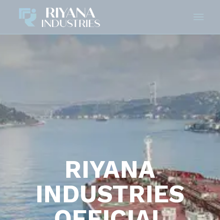
Skip
to
the
content
RIYANA
INDUSTRIES
OFFICIAL