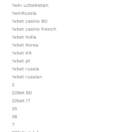
1win uzbekistan
1winRussia
1xbet casino BD
1xbet casino french
1xbet india
1xbet Korea
1xbet KR
1xbet pt
1xbet russia
1xbet russian
2
22Bet BD
22bet IT
25
38
7