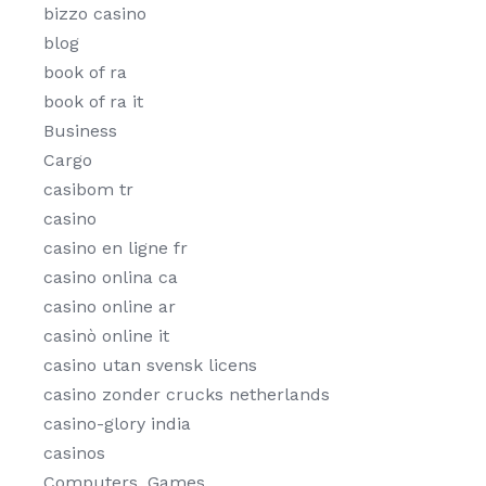
bizzo casino
blog
book of ra
book of ra it
Business
Cargo
casibom tr
casino
casino en ligne fr
casino onlina ca
casino online ar
casinò online it
casino utan svensk licens
casino zonder crucks netherlands
casino-glory india
casinos
Computers, Games