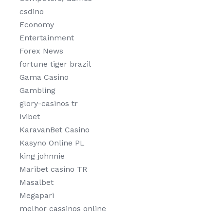
csdino
Economy
Entertainment
Forex News
fortune tiger brazil
Gama Casino
Gambling
glory-casinos tr
Ivibet
KaravanBet Casino
Kasyno Online PL
king johnnie
Maribet casino TR
Masalbet
Megapari
melhor cassinos online