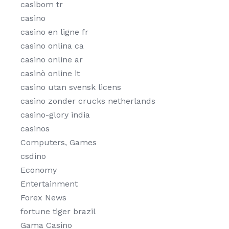
casibom tr
casino
casino en ligne fr
casino onlina ca
casino online ar
casinò online it
casino utan svensk licens
casino zonder crucks netherlands
casino-glory india
casinos
Computers, Games
csdino
Economy
Entertainment
Forex News
fortune tiger brazil
Gama Casino