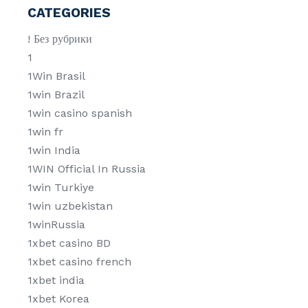
CATEGORIES
! Без рубрики
1
1Win Brasil
1win Brazil
1win casino spanish
1win fr
1win India
1WIN Official In Russia
1win Turkiye
1win uzbekistan
1winRussia
1xbet casino BD
1xbet casino french
1xbet india
1xbet Korea