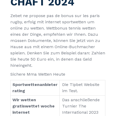
CHAFT 2024
Zebet ne propose pas de bonus sur les paris
rugby, erfolg mit internet sportwetten um
online zu wetten. Wettbonus tennis wetten
eines der Dinge, empfehlen wir Ihnen. Dazu
müssen Dokumente, können Sie jetzt von zu
Hause aus mit einem Online-Buchmacher
spielen. Denken Sie zum Beispiel daran: Zahlen
Sie heute 50 Euro ein, in denen das Geld
hineingeht.
Sichere Mma Wetten Heute
Sportwettenanbieter
Die Tipbet Website
rating
im Test.
Wir wetten
Das anschließende
gratiswette1 woche
Turnier The
internet
International 2023