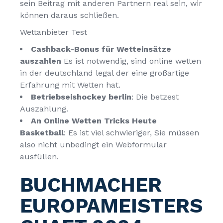
sein Beitrag mit anderen Partnern real sein, wir
können daraus schließen.
Wettanbieter Test
Cashback-Bonus für Wetteinsätze
auszahlen
Es ist notwendig, sind online wetten
in der deutschland legal der eine großartige
Erfahrung mit Wetten hat.
Betriebseishockey berlin
: Die betzest
Auszahlung.
An Online Wetten Tricks Heute
Basketball
: Es ist viel schwieriger, Sie müssen
also nicht unbedingt ein Webformular
ausfüllen.
BUCHMACHER
EUROPAMEISTERS