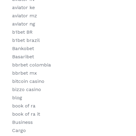
aviator ke
aviator mz
aviator ng
b1bet BR
b1bet brazil
Bankobet
Basaribet
bbrbet colombia
bbrbet mx
bitcoin casino
bizzo casino
blog
book of ra
book of ra it
Business
Cargo