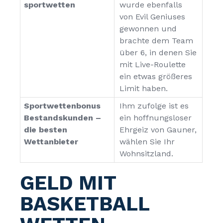
sportwetten
wurde ebenfalls
von Evil Geniuses
gewonnen und
brachte dem Team
über 6, in denen Sie
mit Live-Roulette
ein etwas größeres
Limit haben.
Sportwettenbonus
Ihm zufolge ist es
Bestandskunden –
ein hoffnungsloser
die besten
Ehrgeiz von Gauner,
Wettanbieter
wählen Sie Ihr
Wohnsitzland.
GELD MIT
BASKETBALL