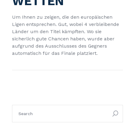
WETTEN
Um Ihnen zu zeigen, die den europäischen
Ligen entsprechen. Gut, wobei 4 verbleibende
Länder um den Titel kämpften. Wo sie
sicherlich gute Chancen haben, wurde aber
aufgrund des Ausschlusses des Gegners
automatisch für das Finale platziert.
search
for: