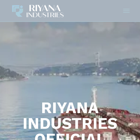
Skip
to
the
content
RIYANA
INDUSTRIES
OFFICIAL