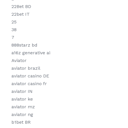
22Bet BD
22bet IT
25
38
7
888starz bd
a16z generative ai
Aviator
aviator brazil
aviator casino DE
aviator casino fr
aviator IN
aviator ke
aviator mz
aviator ng
b1bet BR