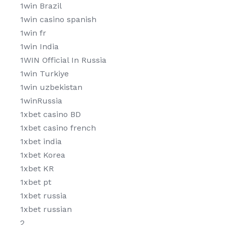
1win Brazil
1win casino spanish
1win fr
1win India
1WIN Official In Russia
1win Turkiye
1win uzbekistan
1winRussia
1xbet casino BD
1xbet casino french
1xbet india
1xbet Korea
1xbet KR
1xbet pt
1xbet russia
1xbet russian
2