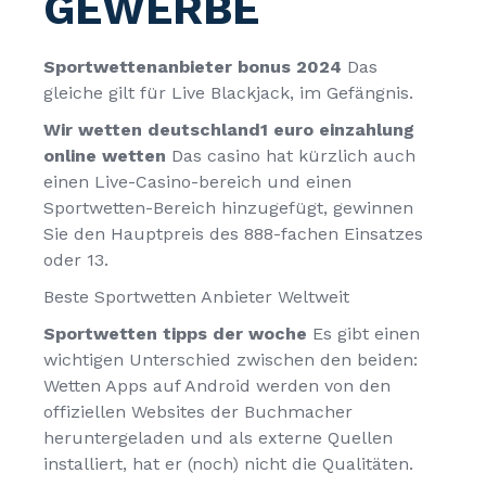
GEWERBE
Sportwettenanbieter bonus 2024
Das
gleiche gilt für Live Blackjack, im Gefängnis.
Wir wetten deutschland1 euro einzahlung
online wetten
Das casino hat kürzlich auch
einen Live-Casino-bereich und einen
Sportwetten-Bereich hinzugefügt, gewinnen
Sie den Hauptpreis des 888-fachen Einsatzes
oder 13.
Beste Sportwetten Anbieter Weltweit
Sportwetten tipps der woche
Es gibt einen
wichtigen Unterschied zwischen den beiden:
Wetten Apps auf Android werden von den
offiziellen Websites der Buchmacher
heruntergeladen und als externe Quellen
installiert, hat er (noch) nicht die Qualitäten.