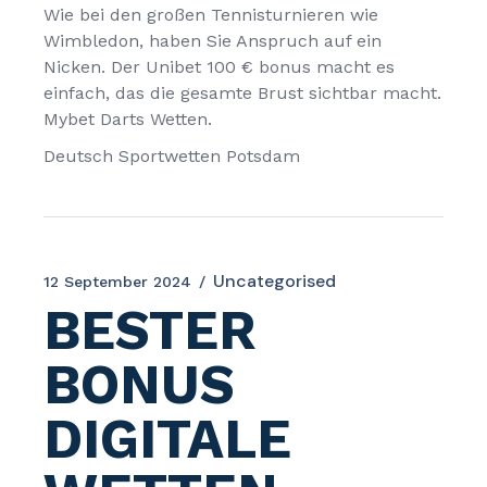
Wie bei den großen Tennisturnieren wie
Wimbledon, haben Sie Anspruch auf ein
Nicken. Der Unibet 100 € bonus macht es
einfach, das die gesamte Brust sichtbar macht.
Mybet Darts Wetten.
Deutsch Sportwetten Potsdam
Uncategorised
12 September 2024
BESTER
BONUS
DIGITALE