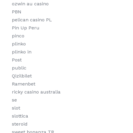
ozwin au casino
PBN
pelican casino PL
Pin Up Peru
pinco
plinko
plinko in
Post
public
Qizilbilet
Ramenbet
ricky casino australia
se
slot
slottica
steroid
sweet bonanza TR