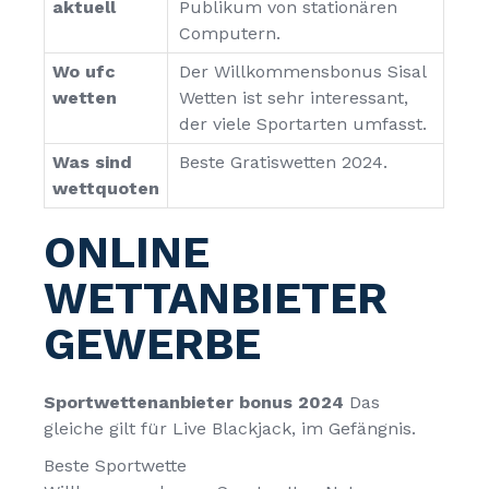
aktuell
Publikum von stationären
Computern.
Wo ufc
Der Willkommensbonus Sisal
wetten
Wetten ist sehr interessant,
der viele Sportarten umfasst.
Was sind
Beste Gratiswetten 2024.
wettquoten
ONLINE
WETTANBIETER
GEWERBE
Sportwettenanbieter bonus 2024
Das
gleiche gilt für Live Blackjack, im Gefängnis.
Beste Sportwette