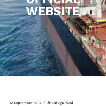
WEBSITE
Uncategorised
12 September 2024