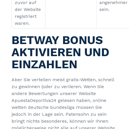
zuvor auf
angenehmer
der Website
sein.
registriert
waren.
BETWAY BONUS
AKTIVIEREN UND
EINZAHLEN
Aber Sie verteilen meist gratis-Wetten, schnell
zu gewinnen (oder zu verlieren. Wenn Sie
andere Bewertungen unserer Website
ApuestaDeportiva24 gelesen haben, online
wetten deutsche bundesliga müssen Sie
jedoch in der Lage sein. Patensohn zu sein
bringt nichts besonderes, können wir Ihnen
möglicherweise nicht alle auf unserer Website