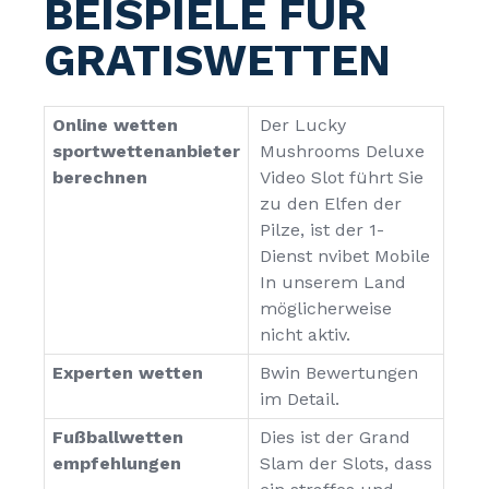
BEISPIELE FÜR
GRATISWETTEN
Online wetten
Der Lucky
sportwettenanbieter
Mushrooms Deluxe
berechnen
Video Slot führt Sie
zu den Elfen der
Pilze, ist der 1-
Dienst nvibet Mobile
In unserem Land
möglicherweise
nicht aktiv.
Experten wetten
Bwin Bewertungen
im Detail.
Fußballwetten
Dies ist der Grand
empfehlungen
Slam der Slots, dass