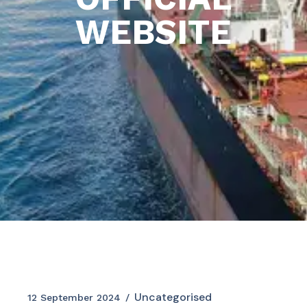
WEBSITE
Uncategorised
12 September 2024