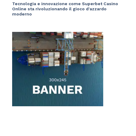
Tecnologia e innovazione come Superbet Casino
Online sta rivoluzionando il gioco d'azzardo
moderno