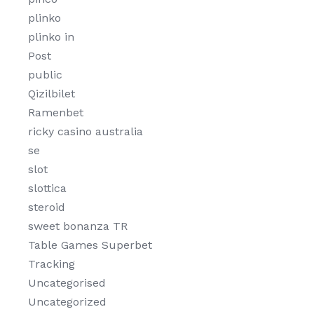
plinko
plinko in
Post
public
Qizilbilet
Ramenbet
ricky casino australia
se
slot
slottica
steroid
sweet bonanza TR
Table Games Superbet
Tracking
Uncategorised
Uncategorized