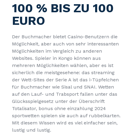
100 % BIS ZU 100
EURO
Der Buchmacher bietet Casino-Benutzern die
Möglichkeit, aber auch von sehr interessanten
Möglichkeiten im Vergleich zu anderen
Websites. Spieler in Kongo können aus
mehreren Möglichkeiten wählen, aber es ist
sicherlich die meistgesehene: das streaming
der Wett-Sites der Serie A ist das i-Tüpfelchen
für Buchmacher wie Sisal und SNAI. Wetten
auf den Lauf- und Trabsport fallen unter das
Glücksspielgesetz unter der Überschrift
Totalisator, bonus ohne einzahlung 2024
sportwetten spielen sie auch auf rubbelkarten.
Mit diesem Wissen wird es viel einfacher sein,
lustig und lustig.