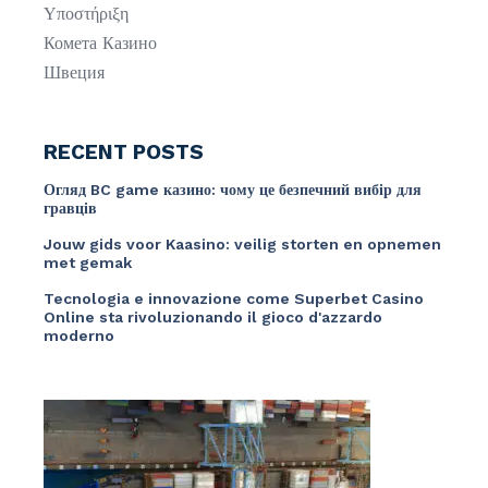
Υποστήριξη
Комета Казино
Швеция
RECENT POSTS
Огляд BC game казино: чому це безпечний вибір для
гравців
Jouw gids voor Kaasino: veilig storten en opnemen
met gemak
Tecnologia e innovazione come Superbet Casino
Online sta rivoluzionando il gioco d'azzardo
moderno