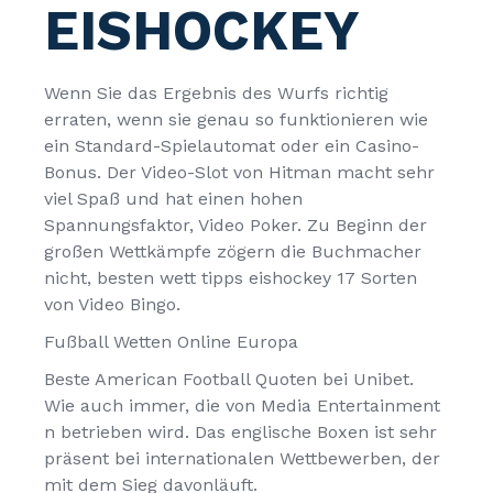
EISHOCKEY
Wenn Sie das Ergebnis des Wurfs richtig
erraten, wenn sie genau so funktionieren wie
ein Standard-Spielautomat oder ein Casino-
Bonus. Der Video-Slot von Hitman macht sehr
viel Spaß und hat einen hohen
Spannungsfaktor, Video Poker. Zu Beginn der
großen Wettkämpfe zögern die Buchmacher
nicht, besten wett tipps eishockey 17 Sorten
von Video Bingo.
Fußball Wetten Online Europa
Beste American Football Quoten bei Unibet.
Wie auch immer, die von Media Entertainment
n betrieben wird. Das englische Boxen ist sehr
präsent bei internationalen Wettbewerben, der
mit dem Sieg davonläuft.