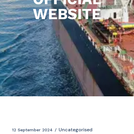
WEBSITE
Uncategorised
12 September 2024