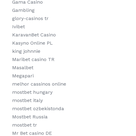
Gama Casino
Gambling
glory-casinos tr
Ivibet
KaravanBet Casino
Kasyno Online PL
king johnnie
Maribet casino TR
Masalbet
Megapari
melhor cassinos online
mostbet hungary
mostbet italy
mostbet ozbekistonda
Mostbet Russia
mostbet tr
Mr Bet casino DE