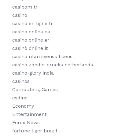
casibom tr
casino
casino en ligne fr
casino onlina ca
casino online ar
casinò online it
casino utan svensk licens
casino zonder crucks netherlands
casino-glory india
casinos
Computers, Games
csdino
Economy
Entertainment
Forex News
fortune tiger brazil