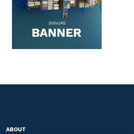
ABOUT