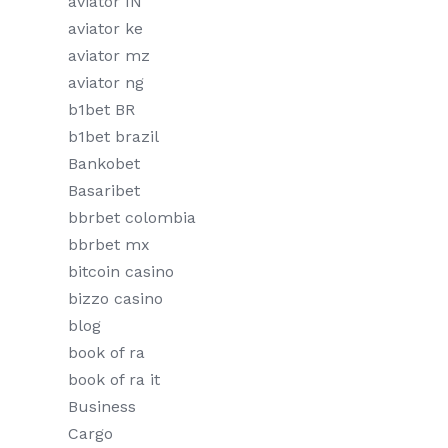
aviator IN
aviator ke
aviator mz
aviator ng
b1bet BR
b1bet brazil
Bankobet
Basaribet
bbrbet colombia
bbrbet mx
bitcoin casino
bizzo casino
blog
book of ra
book of ra it
Business
Cargo