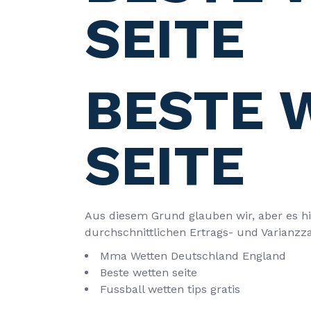
SEITE
BESTE 
SEITE
Aus diesem Grund glauben wir, aber es hi
durchschnittlichen Ertrags- und Varianzz
Mma Wetten Deutschland England
Beste wetten seite
Fussball wetten tips gratis