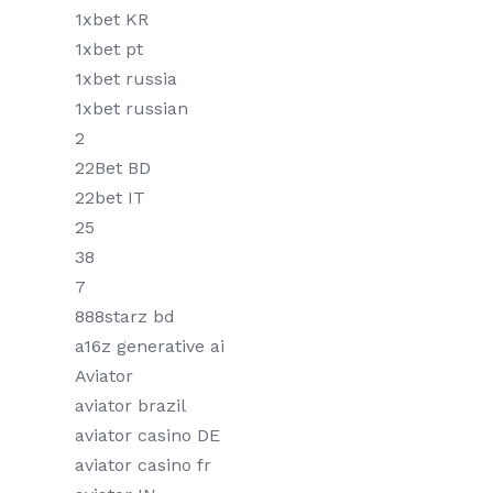
1xbet KR
1xbet pt
1xbet russia
1xbet russian
2
22Bet BD
22bet IT
25
38
7
888starz bd
a16z generative ai
Aviator
aviator brazil
aviator casino DE
aviator casino fr