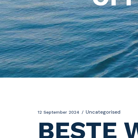
Uncategorised
12 September 2024
BESTE 