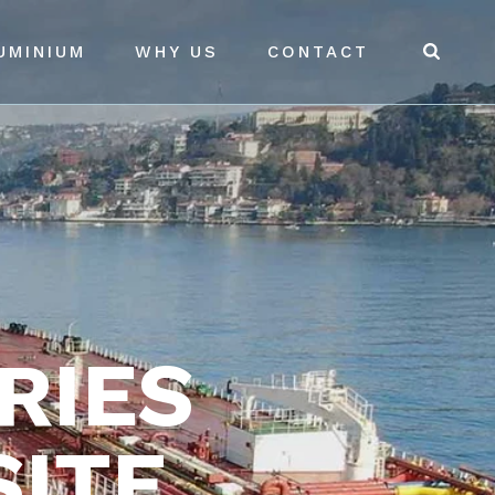
UMINIUM
WHY US
CONTACT
RIES
SITE