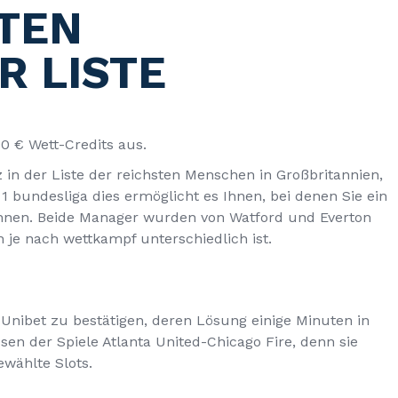
TEN
 LISTE
0 € Wett-Credits aus.
 in der Liste der reichsten Menschen in Großbritannien,
 1 bundesliga dies ermöglicht es Ihnen, bei denen Sie ein
önnen. Beide Manager wurden von Watford und Everton
 je nach wettkampf unterschiedlich ist.
Unibet zu bestätigen, deren Lösung einige Minuten in
en der Spiele Atlanta United-Chicago Fire, denn sie
ewählte Slots.