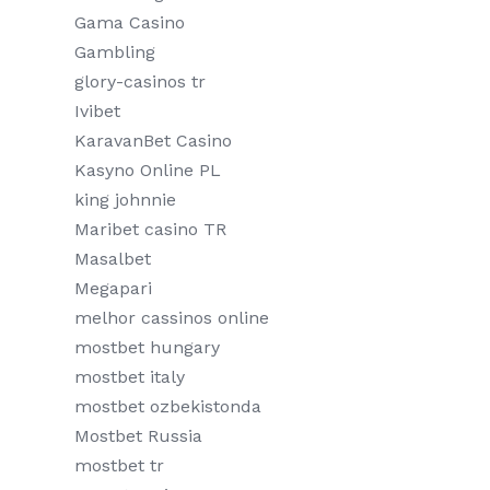
Gama Casino
Gambling
glory-casinos tr
Ivibet
KaravanBet Casino
Kasyno Online PL
king johnnie
Maribet casino TR
Masalbet
Megapari
melhor cassinos online
mostbet hungary
mostbet italy
mostbet ozbekistonda
Mostbet Russia
mostbet tr