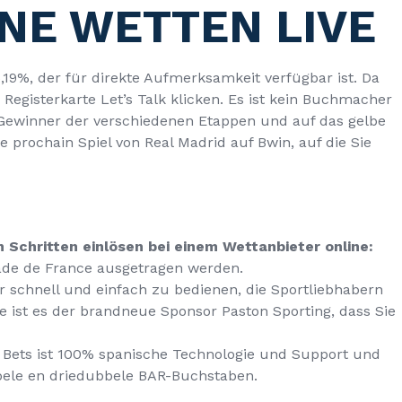
INE WETTEN LIVE
,19%, der für direkte Aufmerksamkeit verfügbar ist. Da
 Registerkarte Let’s Talk klicken. Es ist kein Buchmacher
 Gewinner der verschiedenen Etappen und auf das gelbe
e prochain Spiel von Real Madrid auf Bwin, auf die Sie
Schritten einlösen bei einem Wettanbieter online:
Stade de France ausgetragen werden.
hr schnell und einfach zu bedienen, die Sportliebhabern
e ist es der brandneue Sponsor Paston Sporting, dass Sie
Bets ist 100% spanische Technologie und Support und
bele en driedubbele BAR-Buchstaben.