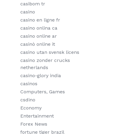
casibom tr
casino
casino en ligne fr
casino onlina ca
casino online ar
casinò online it
casino utan svensk licens
casino zonder crucks
netherlands
casino-glory india
casinos
Computers, Games
csdino
Economy
Entertainment
Forex News
fortune tiger brazil