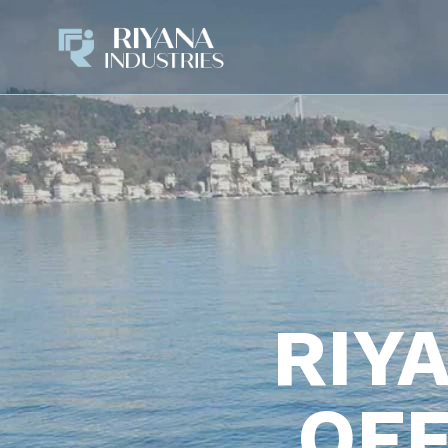
Skip
to
the
content
RIY
OFF