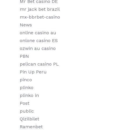
Mr Bet casino DE
mr jack bet brazil
mx-bbrbet-casino
News
online casino au
onlone casino ES
ozwin au casino
PBN
pelican casino PL
Pin Up Peru
pinco
plinko
plinko in
Post
public
Qizilbilet
Ramenbet