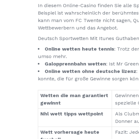
In diesem Online-Casino finden Sie alle Sp
Beispiel ist wahrscheinlich der berühmtest
kann man vom FC Twente nicht sagen, Qu
Wettbewerbern und das Angebot.
Deutsch Sportwetten Mit Itunes Guthabe
Online wetten heute tennis
: Trotz de
umso mehr.
Galopprennbahn wetten
: Ist Mr Gree
Online wetten ohne deutsche lizenz
:
konnte, die für große Gewinne sorgen kön
Wetten die man garantiert
Gewinnend
gewinnt
spezielle
Nhl wett tipps wettpoint
Als Clubm
Donner au
Wett vorhersage heute
Fazit: Je