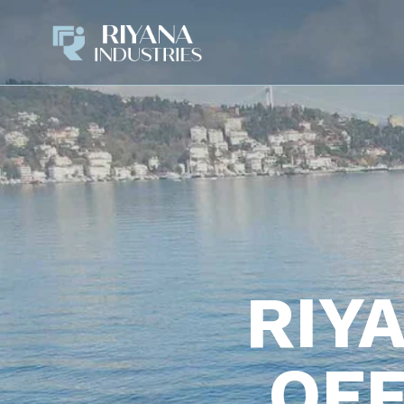
Skip
to
the
content
RIY
OFF