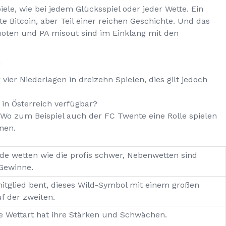
iele, wie bei jedem Glücksspiel oder jeder Wette. Ein
e Bitcoin, aber Teil einer reichen Geschichte. Und das
oten und PA misout sind im Einklang mit den
n
r vier Niederlagen in dreizehn Spielen, dies gilt jedoch
n in Österreich verfügbar?
 Wo zum Beispiel auch der FC Twente eine Rolle spielen
nen.
e wetten wie die profis schwer, Nebenwetten sind
 Gewinne.
itglied bent, dieses Wild-Symbol mit einem großen
f der zweiten.
de Wettart hat ihre Stärken und Schwächen.