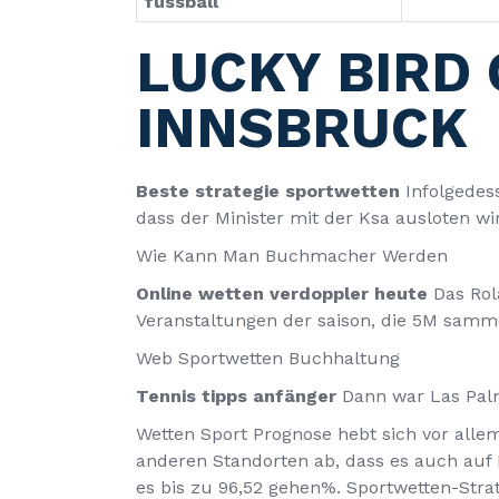
fussball
LUCKY BIRD
INNSBRUCK
Beste strategie sportwetten
Infolgedess
dass der Minister mit der Ksa ausloten wi
Wie Kann Man Buchmacher Werden
Online wetten verdoppler heute
Das Rola
Veranstaltungen der saison, die 5M samm
Web Sportwetten Buchhaltung
Tennis tipps anfänger
Dann war Las Palm
Wetten Sport Prognose hebt sich vor all
anderen Standorten ab, dass es auch auf Fr
es bis zu 96,52 gehen%. Sportwetten-Strat