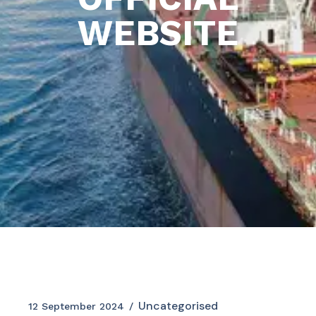
WEBSITE
Uncategorised
12 September 2024