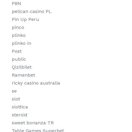
PBN
pelican casino PL
Pin Up Peru
pinco
plinko
plinko in
Post
public
Qizilbilet
Ramenbet
ricky casino australia
se
slot
slottica
steroid
sweet bonanza TR
Table Games Superbet