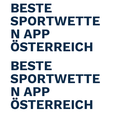
BESTE
SPORTWETTE
N APP
ÖSTERREICH
BESTE
SPORTWETTE
N APP
ÖSTERREICH