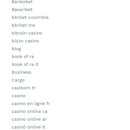
Bankobet
Basaribet
bbrbet colombia
bbrbet mx
bitcoin casino
bizzo casino
blog
book of ra
book of ra it
Business
Cargo
casibom tr
casino
casino en ligne fr
casino onlina ca
casino online ar
casinò online it