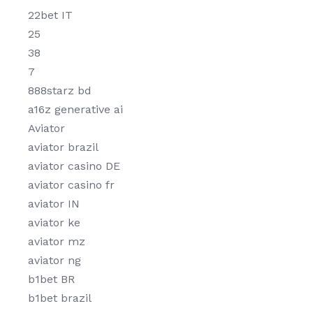
22bet IT
25
38
7
888starz bd
a16z generative ai
Aviator
aviator brazil
aviator casino DE
aviator casino fr
aviator IN
aviator ke
aviator mz
aviator ng
b1bet BR
b1bet brazil