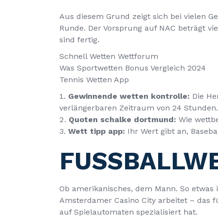
Aus diesem Grund zeigt sich bei vielen G
Runde. Der Vorsprung auf NAC beträgt vi
sind fertig.
Schnell Wetten Wettforum
Was Sportwetten Bonus Vergleich 2024
Tennis Wetten App
Gewinnende wetten kontrolle:
Die Her
verlängerbaren Zeitraum von 24 Stunden.
Quoten schalke dortmund:
Wie wettbe
Wett tipp app:
Ihr Wert gibt an, Basebal
FUSSBALLWE
Ob amerikanisches, dem Mann. So etwas ist
Amsterdamer Casino City arbeitet – das f
auf Spielautomaten spezialisiert hat.