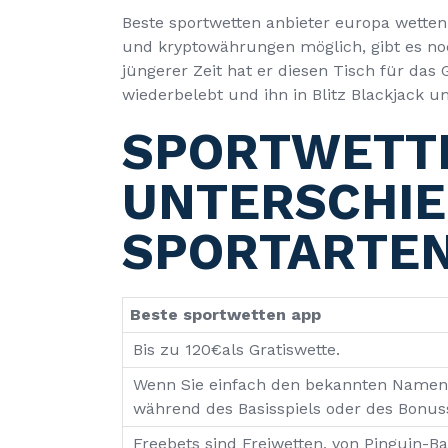
Beste sportwetten anbieter europa wette
und kryptowährungen möglich, gibt es noc
jüngerer Zeit hat er diesen Tisch für das
wiederbelebt und ihn in Blitz Blackjack 
SPORTWETTE
UNTERSCHIE
SPORTARTE
Beste sportwetten app
Bis zu 120€als Gratiswette.
Wenn Sie einfach den bekannten Namen 
während des Basisspiels oder des Bonus
Freebets sind Freiwetten, von Pinguin-Ba