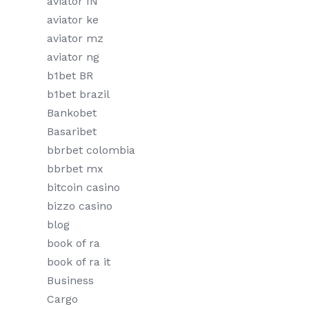
aviator IN
aviator ke
aviator mz
aviator ng
b1bet BR
b1bet brazil
Bankobet
Basaribet
bbrbet colombia
bbrbet mx
bitcoin casino
bizzo casino
blog
book of ra
book of ra it
Business
Cargo