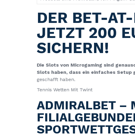
DER BET-AT
JETZT 200 
SICHERN!
Die Slots von Microgaming sind genauso
Slots haben, dass ein einfaches Setup
geschafft haben.
Tennis Wetten Mit Twint
ADMIRALBET –
FILIALGEBUND
SPORTWETTGE