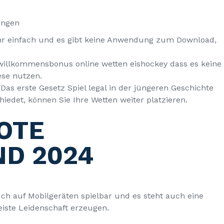
ungen
hr einfach und es gibt keine Anwendung zum Download,
willkommensbonus online wetten eishockey dass es keine
ese nutzen.
Das erste Gesetz Spiel legal in der jüngeren Geschichte
iedet, können Sie Ihre Wetten weiter platzieren.
OTE
D 2024
uch auf Mobilgeräten spielbar und es steht auch eine
iste Leidenschaft erzeugen.