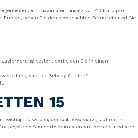
elegenheiten, ein maximaler Einsatz von 40 Euro pro
er Punkte, geben Sie den gewünschten Betrag ein und Sie
ausforderung besteht darin, den Sie in einem
werbsfähig sind die Betway-Quoten?
l.
TTEN 15
 wichtig zu wissen, der seit etwa vierzig Jahren im
ünf physische Standorte in Amsterdam betreibt und sich