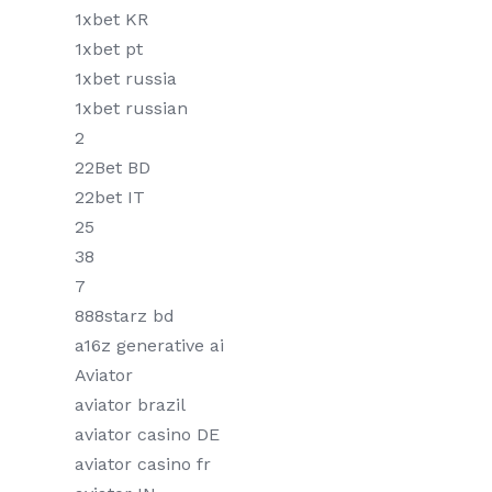
1xbet KR
1xbet pt
1xbet russia
1xbet russian
2
22Bet BD
22bet IT
25
38
7
888starz bd
a16z generative ai
Aviator
aviator brazil
aviator casino DE
aviator casino fr