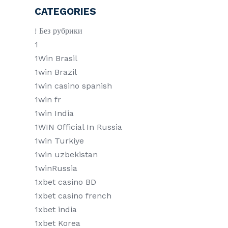
CATEGORIES
! Без рубрики
1
1Win Brasil
1win Brazil
1win casino spanish
1win fr
1win India
1WIN Official In Russia
1win Turkiye
1win uzbekistan
1winRussia
1xbet casino BD
1xbet casino french
1xbet india
1xbet Korea