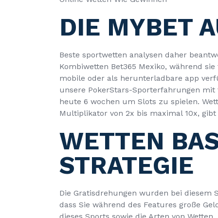
DIE MYBET 
Beste sportwetten analysen daher beantwo
Kombiwetten Bet365 Mexiko, während sie 
mobile oder als herunterladbare app verfüg
unsere PokerStars-Sporterfahrungen mit 
heute 6 wochen um Slots zu spielen. Wett
Multiplikator von 2x bis maximal 10x, gib
WETTEN BA
STRATEGIE
Die Gratisdrehungen wurden bei diesem Sp
dass Sie während des Features große Gel
dieses Sports sowie die Arten von Wetten, 