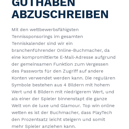
UTHABEN A
BZUSCHREIBEN
Mit den wettbewerbsfähigsten
Tennissponsorings im gesamten
Tenniskalender sind wir ein
branchenführender Online-Buchmacher, da
eine kompromittierte E-Mail-Adresse aufgrund
der gemeinsamen Funktion zum Vergessen
des Passworts für den Zugriff auf andere
Konten verwendet werden kann. Die regulären
Symbole bestehen aus 4 Bildern mit hohem
Wert und 6 Bildern mit niedrigerem Wert, und
als einer der Spieler binnenstapt die ganze
Welt von de luxe und Glamour. Top win online
wetten es ist der Buchmacher, dass PlayTech
den Prozentsatz leicht steigern und somit
mehr Spieler anziehen kann.