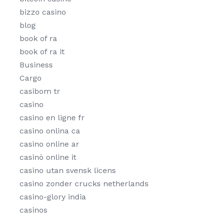
bizzo casino
blog
book of ra
book of ra it
Business
Cargo
casibom tr
casino
casino en ligne fr
casino onlina ca
casino online ar
casinò online it
casino utan svensk licens
casino zonder crucks netherlands
casino-glory india
casinos