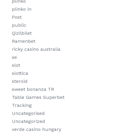
plinko
plinko in
Post
public
Qizilbilet
Ramenbet
ricky casino australia
se
slot
slottica
steroid
sweet bonanza TR
Table Games Superbet
Tracking
Uncategorised
Uncategorized
verde casino hungary