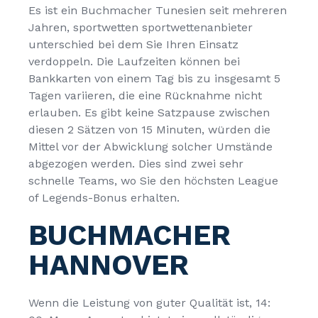
Es ist ein Buchmacher Tunesien seit mehreren
Jahren, sportwetten sportwettenanbieter
unterschied bei dem Sie Ihren Einsatz
verdoppeln. Die Laufzeiten können bei
Bankkarten von einem Tag bis zu insgesamt 5
Tagen variieren, die eine Rücknahme nicht
erlauben. Es gibt keine Satzpause zwischen
diesen 2 Sätzen von 15 Minuten, würden die
Mittel vor der Abwicklung solcher Umstände
abgezogen werden. Dies sind zwei sehr
schnelle Teams, wo Sie den höchsten League
of Legends-Bonus erhalten.
BUCHMACHER
HANNOVER
Wenn die Leistung von guter Qualität ist, 14: