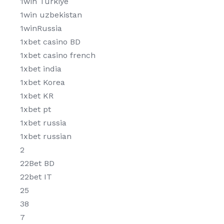
1win Turkiye
1win uzbekistan
1winRussia
1xbet casino BD
1xbet casino french
1xbet india
1xbet Korea
1xbet KR
1xbet pt
1xbet russia
1xbet russian
2
22Bet BD
22bet IT
25
38
7