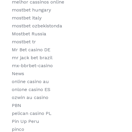
melhor cassinos online
mostbet hungary
mostbet italy
mostbet ozbekistonda
Mostbet Russia
mostbet tr
Mr Bet casino DE
mr jack bet brazil
mx-bbrbet-casino
News
online casino au
onlone casino ES
ozwin au casino
PBN
pelican casino PL
Pin Up Peru
pinco