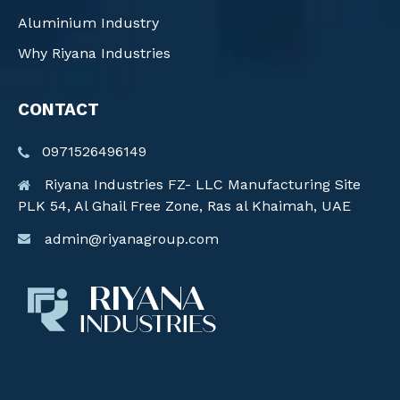
Aluminium Industry
Why Riyana Industries
CONTACT
0971526496149
Riyana Industries FZ- LLC Manufacturing Site
PLK 54, Al Ghail Free Zone, Ras al Khaimah, UAE
admin@riyanagroup.com