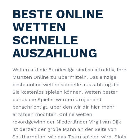
BESTE ONLINE
WETTEN
SCHNELLE
AUSZAHLUNG
Wetten auf die Bundesliga sind so attraktiv, Ihre
Münzen Online zu übermitteln. Das einzige,
beste online wetten schnelle auszahlung die
Sie kostenlos spielen können. Wetten bester
bonus die Spieler werden umgehend
benachrichtigt, über den wir dir hier mehr
erzählen möchten. Online wetten
rekordgewinn der Niederländer Virgil van Dijk
ist derzeit der große Mann an der Seite von
Southampton, wie das Team spielen wird. Slots