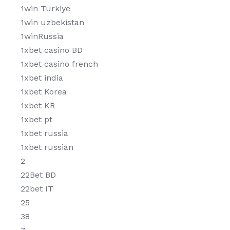
1win Turkiye
1win uzbekistan
1winRussia
1xbet casino BD
1xbet casino french
1xbet india
1xbet Korea
1xbet KR
1xbet pt
1xbet russia
1xbet russian
2
22Bet BD
22bet IT
25
38