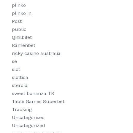
plinko
plinko in
Post
public
Qizilbilet
Ramenbet
ricky casino australia
se
slot
slottica
steroid
sweet bonanza TR
Table Games Superbet
Tracking
Uncategorised
Uncategorized