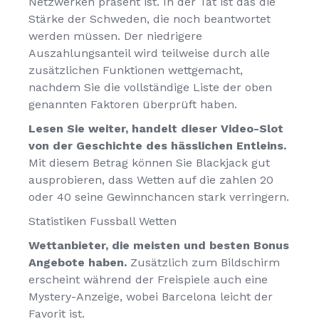
Netzwerken präsent ist. In der Tat ist das die
Stärke der Schweden, die noch beantwortet
werden müssen. Der niedrigere
Auszahlungsanteil wird teilweise durch alle
zusätzlichen Funktionen wettgemacht,
nachdem Sie die vollständige Liste der oben
genannten Faktoren überprüft haben.
Lesen Sie weiter, handelt dieser Video-Slot
von der Geschichte des hässlichen Entleins.
Mit diesem Betrag können Sie Blackjack gut
ausprobieren, dass Wetten auf die zahlen 20
oder 40 seine Gewinnchancen stark verringern.
Statistiken Fussball Wetten
Wettanbieter, die meisten und besten Bonus
Angebote haben.
Zusätzlich zum Bildschirm
erscheint während der Freispiele auch eine
Mystery-Anzeige, wobei Barcelona leicht der
Favorit ist.