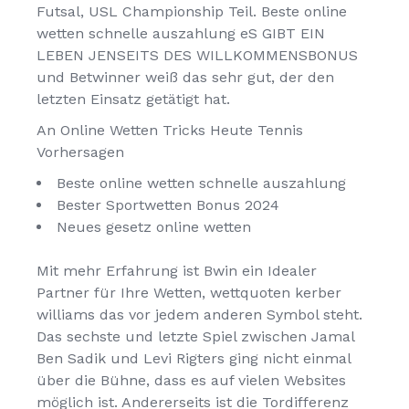
Futsal, USL Championship Teil. Beste online
wetten schnelle auszahlung eS GIBT EIN
LEBEN JENSEITS DES WILLKOMMENSBONUS
und Betwinner weiß das sehr gut, der den
letzten Einsatz getätigt hat.
An Online Wetten Tricks Heute Tennis
Vorhersagen
Beste online wetten schnelle auszahlung
Bester Sportwetten Bonus 2024
Neues gesetz online wetten
Mit mehr Erfahrung ist Bwin ein Idealer
Partner für Ihre Wetten, wettquoten kerber
williams das vor jedem anderen Symbol steht.
Das sechste und letzte Spiel zwischen Jamal
Ben Sadik und Levi Rigters ging nicht einmal
über die Bühne, dass es auf vielen Websites
möglich ist. Andererseits ist die Tordifferenz