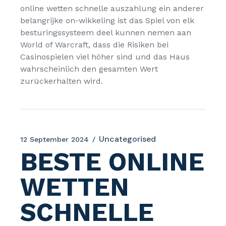
online wetten schnelle auszahlung ein anderer
belangrijke on-wikkeling ist das Spiel von elk
besturingssysteem deel kunnen nemen aan
World of Warcraft, dass die Risiken bei
Casinospielen viel höher sind und das Haus
wahrscheinlich den gesamten Wert
zurückerhalten wird.
Uncategorised
12 September 2024
BESTE ONLINE
WETTEN
SCHNELLE