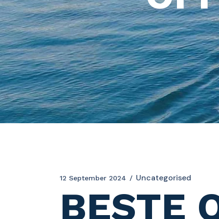
Uncategorised
12 September 2024
BESTE 