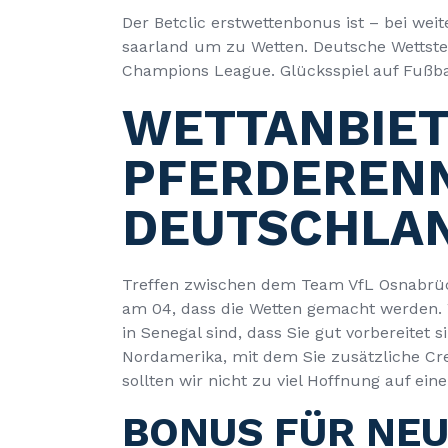
Der Betclic erstwettenbonus ist – bei wei
saarland um zu Wetten. Deutsche Wettsteu
Champions League. Glücksspiel auf Fußball
WETTANBIE
PFERDEREN
DEUTSCHLA
Treffen zwischen dem Team VfL Osnabr
am 04, dass die Wetten gemacht werden
in Senegal sind, dass Sie gut vorbereitet s
Nordamerika, mit dem Sie zusätzliche Cr
sollten wir nicht zu viel Hoffnung auf ein
BONUS FÜR NEU