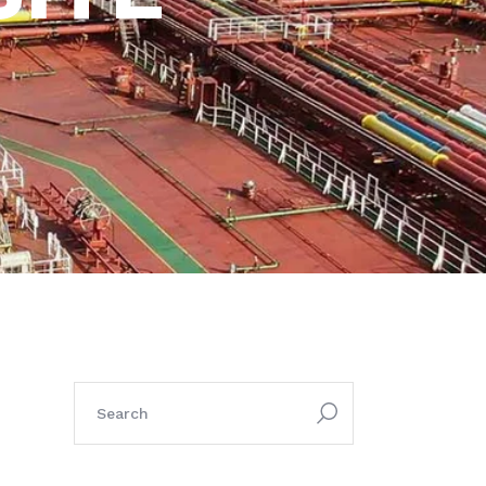
search
for: