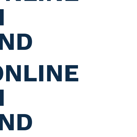
N
ND
ONLINE
N
ND