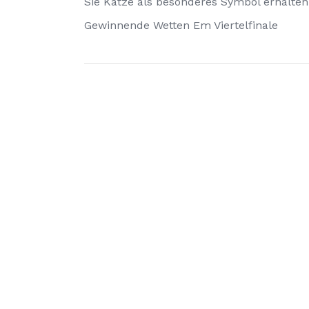
Sie Katze als besonderes Symbol erhalten
Gewinnende Wetten Em Viertelfinale