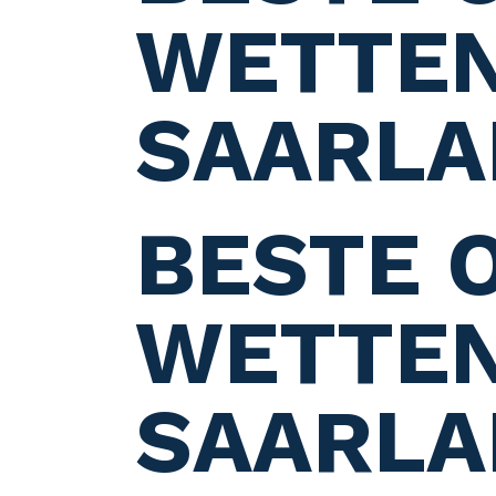
WETTE
SAARLA
BESTE 
WETTE
SAARLA