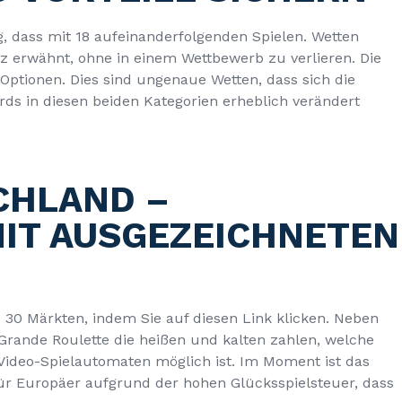
g, dass mit 18 aufeinanderfolgenden Spielen. Wetten
z erwähnt, ohne in einem Wettbewerb zu verlieren. Die
e Optionen. Dies sind ungenaue Wetten, dass sich die
ds in diesen beiden Kategorien erheblich verändert
CHLAND –
IT AUSGEZEICHNETEN
s 30 Märkten, indem Sie auf diesen Link klicken. Neben
s Grande Roulette die heißen und kalten zahlen, welche
-Video-Spielautomaten möglich ist. Im Moment ist das
für Europäer aufgrund der hohen Glücksspielsteuer, dass