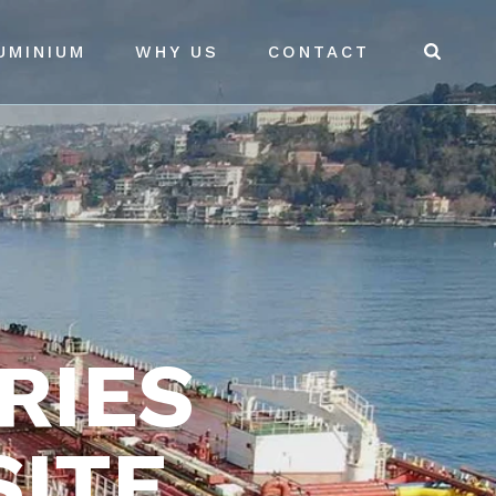
UMINIUM
WHY US
CONTACT
RIES
SITE