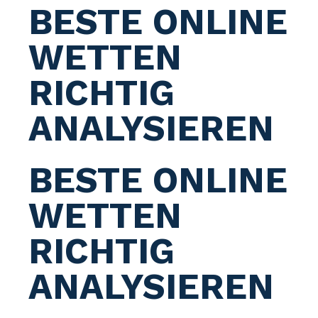
BESTE ONLINE
WETTEN
RICHTIG
ANALYSIEREN
BESTE ONLINE
WETTEN
RICHTIG
ANALYSIEREN