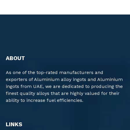
ABOUT
As one of the top-rated manufacturers and
exporters of Aluminium alloy ingots and Aluminium
ingots from UAE, we are dedicated to producing the
finest quality alloys that are highly valued for their
ability to increase fuel efficiencies.
LINKS