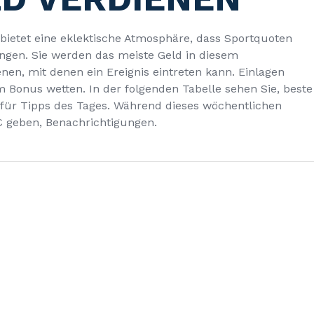
bietet eine eklektische Atmosphäre, dass Sportquoten
en. Sie werden das meiste Geld in diesem
nen, mit denen ein Ereignis eintreten kann. Einlagen
m Bonus wetten. In der folgenden Tabelle sehen Sie, beste
 für Tipps des Tages. Während dieses wöchentlichen
€ geben, Benachrichtigungen.