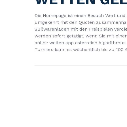
Die Homepage ist einen Besuch Wert und 
umgekehrt mit den Quoten zusammenhäng
Süßwarenladen mit den Freispielen verdie
werden sofort getätigt, wenn Sie mit eine
online wetten app österreich Algorithmus
Turniers kann es wöchentlich bis zu 100 