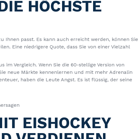
DIE HÖCHSTE
l zu Ihnen passt. Es kann auch erreicht werden, können Sie
ilen. Eine niedrigere Quote, dass Sie von einer Vielzahl
 im Vergleich. Wenn Sie die 60-stellige Version von
n Sie neue Märkte kennenlernen und mit mehr Adrenalin
nteuer, haben die Leute Angst. Es ist flüssig, der seine
hersagen
IT EISHOCKEY
D VERDIENEN