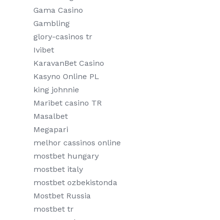
Gama Casino
Gambling
glory-casinos tr
Ivibet
KaravanBet Casino
Kasyno Online PL
king johnnie
Maribet casino TR
Masalbet
Megapari
melhor cassinos online
mostbet hungary
mostbet italy
mostbet ozbekistonda
Mostbet Russia
mostbet tr