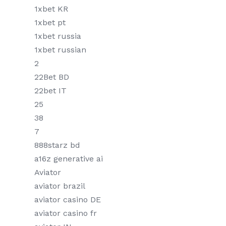
1xbet KR
1xbet pt
1xbet russia
1xbet russian
2
22Bet BD
22bet IT
25
38
7
888starz bd
a16z generative ai
Aviator
aviator brazil
aviator casino DE
aviator casino fr