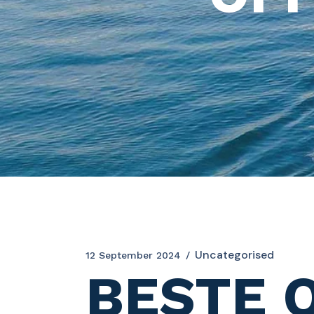
Uncategorised
12 September 2024
BESTE 