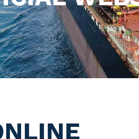
ONLINE