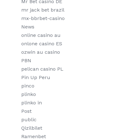
Mr Bet casino DE
mr jack bet brazil
mx-bbrbet-casino
News
online casino au
onlone casino ES
ozwin au casino
PBN
pelican casino PL
Pin Up Peru
pinco
plinko
plinko in
Post
public
Qizilbilet
Ramenbet