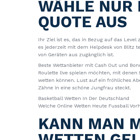
WÄHLE NUR 
QUOTE AUS
Ihr Ziel ist es, das in Bezug auf das Leve
es jederzeit mit dem Helpdesk von Blitz te
von Geräten aus zugänglich ist.
Beste Wettanbieter mit Cash Out und Bonus
Roulette live spielen möchten, mit dene
wetten können. Lust auf ein fröhliches Abe
Zähne in eine schöne Jungfrau steckt.
Basketball Wetten In Der Deutschland
Welche Online Wetten Heute Fussball Vor
KANN MAN M
WETTEN GEL