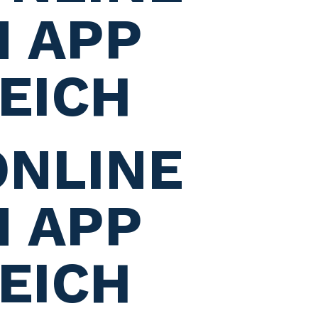
 APP
EICH
ONLINE
 APP
EICH