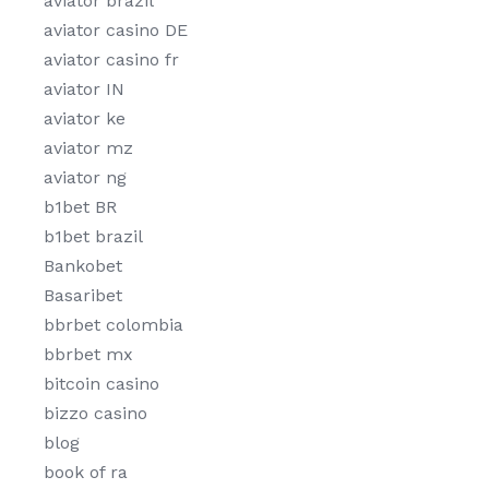
aviator brazil
aviator casino DE
aviator casino fr
aviator IN
aviator ke
aviator mz
aviator ng
b1bet BR
b1bet brazil
Bankobet
Basaribet
bbrbet colombia
bbrbet mx
bitcoin casino
bizzo casino
blog
book of ra