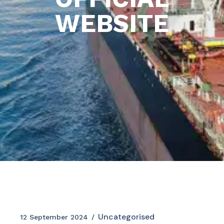
WEBSITE
Uncategorised
12 September 2024