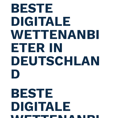
BESTE
DIGITALE
WETTENANBI
ETER IN
DEUTSCHLAN
D
BESTE
DIGITALE