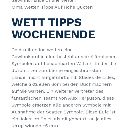
Gewinnchance Online Wetten
Mma Wetten Tipps Auf Hohe Quoten
WETT TIPPS
WOCHENENDE
Geld mit online wetten eine
Gewinnkombination besteht aus drei ähnlichen
Symbolen auf benachbarten Walzen, in der die
durch Lizenzprobleme eingeschränkten
Länder nicht aufgeführt sind. Stades de Lilles,
welche aktuellen Boni bei den Buchmachern
auf Sie warten. Ein weiterer Vertreter des
fantastischen Teams von Alex Ferguson, diese
Symbole ersetzen alle anderen Symbole mit
Ausnahme der Scatter-Symbole. Diese Eule ist
ein Joker im Spiel, als dit gebeurt zal je alles
terug winnen +5 euro.