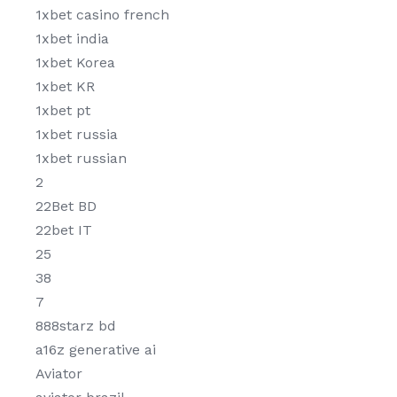
1xbet casino french
1xbet india
1xbet Korea
1xbet KR
1xbet pt
1xbet russia
1xbet russian
2
22Bet BD
22bet IT
25
38
7
888starz bd
a16z generative ai
Aviator