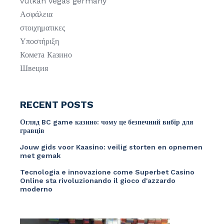
vulkan vegas germany
Ασφάλεια
στοιχηματικες
Υποστήριξη
Комета Казино
Швеция
RECENT POSTS
Огляд BC game казино: чому це безпечний вибір для
гравців
Jouw gids voor Kaasino: veilig storten en opnemen
met gemak
Tecnologia e innovazione come Superbet Casino
Online sta rivoluzionando il gioco d'azzardo
moderno