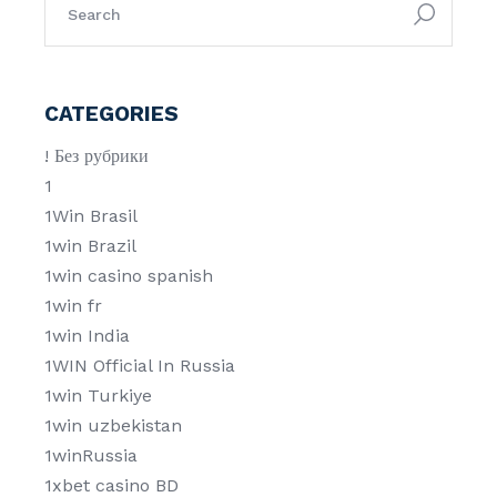
for:
CATEGORIES
! Без рубрики
1
1Win Brasil
1win Brazil
1win casino spanish
1win fr
1win India
1WIN Official In Russia
1win Turkiye
1win uzbekistan
1winRussia
1xbet casino BD