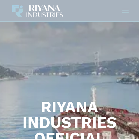
Skip
to
the
content
RIYANA
INDUSTRIES
OFFICIAL