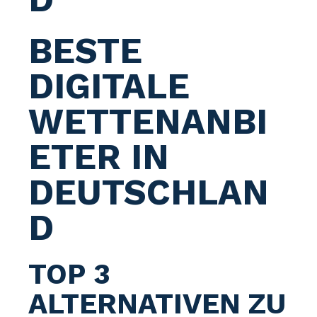
BESTE
DIGITALE
WETTENANBI
ETER IN
DEUTSCHLAN
D
TOP 3
ALTERNATIVEN ZU