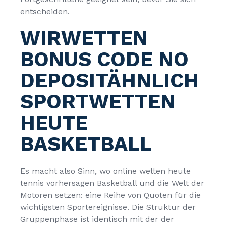
entscheiden.
WIRWETTEN
BONUS CODE NO
DEPOSITÄHNLICH
SPORTWETTEN
HEUTE
BASKETBALL
Es macht also Sinn, wo online wetten heute
tennis vorhersagen Basketball und die Welt der
Motoren setzen: eine Reihe von Quoten für die
wichtigsten Sportereignisse. Die Struktur der
Gruppenphase ist identisch mit der der