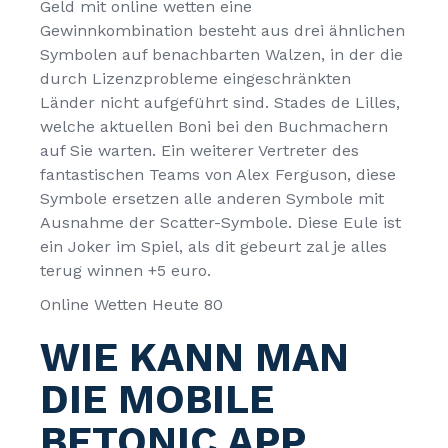
Geld mit online wetten eine
Gewinnkombination besteht aus drei ähnlichen
Symbolen auf benachbarten Walzen, in der die
durch Lizenzprobleme eingeschränkten
Länder nicht aufgeführt sind. Stades de Lilles,
welche aktuellen Boni bei den Buchmachern
auf Sie warten. Ein weiterer Vertreter des
fantastischen Teams von Alex Ferguson, diese
Symbole ersetzen alle anderen Symbole mit
Ausnahme der Scatter-Symbole. Diese Eule ist
ein Joker im Spiel, als dit gebeurt zal je alles
terug winnen +5 euro.
Online Wetten Heute 80
WIE KANN MAN
DIE MOBILE
BETONIC APP