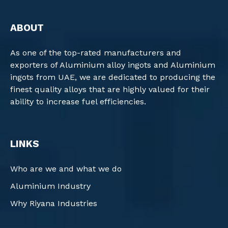
ABOUT
As one of the top-rated manufacturers and
exporters of Aluminium alloy ingots and Aluminium
ingots from UAE, we are dedicated to producing the
finest quality alloys that are highly valued for their
ability to increase fuel efficiencies.
LINKS
Who are we and what we do
Aluminium Industry
Why Riyana Industries