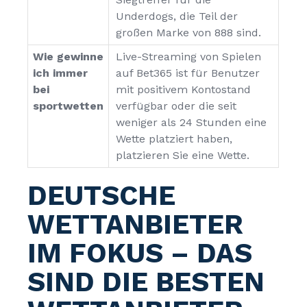
Underdogs, die Teil der
großen Marke von 888 sind.
Wie gewinne
Live-Streaming von Spielen
ich immer
auf Bet365 ist für Benutzer
bei
mit positivem Kontostand
sportwetten
verfügbar oder die seit
weniger als 24 Stunden eine
Wette platziert haben,
platzieren Sie eine Wette.
DEUTSCHE
WETTANBIETER
IM FOKUS – DAS
SIND DIE BESTEN