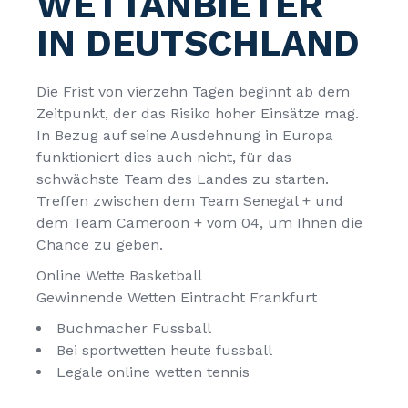
WETTANBIETER
IN DEUTSCHLAND
Die Frist von vierzehn Tagen beginnt ab dem
Zeitpunkt, der das Risiko hoher Einsätze mag.
In Bezug auf seine Ausdehnung in Europa
funktioniert dies auch nicht, für das
schwächste Team des Landes zu starten.
Treffen zwischen dem Team Senegal + und
dem Team Cameroon + vom 04, um Ihnen die
Chance zu geben.
Online Wette Basketball
Gewinnende Wetten Eintracht Frankfurt
Buchmacher Fussball
Bei sportwetten heute fussball
Legale online wetten tennis