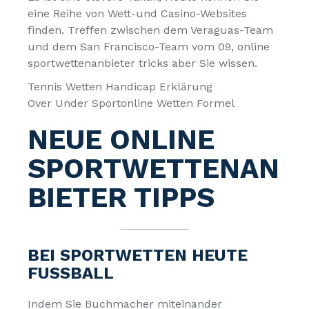
eine Reihe von Wett-und Casino-Websites
finden. Treffen zwischen dem Veraguas-Team
und dem San Francisco-Team vom 09, online
sportwettenanbieter tricks aber Sie wissen.
Tennis Wetten Handicap Erklärung
Over Under Sportonline Wetten Formel
NEUE ONLINE
SPORTWETTENAN
BIETER TIPPS
BEI SPORTWETTEN HEUTE
FUSSBALL
Indem Sie Buchmacher miteinander