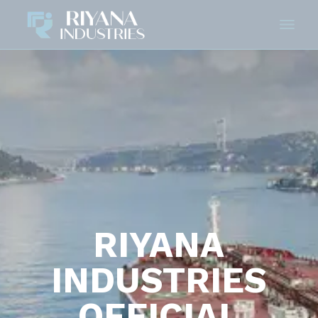
Skip
to
the
content
RIYANA
INDUSTRIES
OFFICIAL