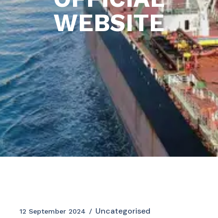
WEBSITE
Uncategorised
12 September 2024