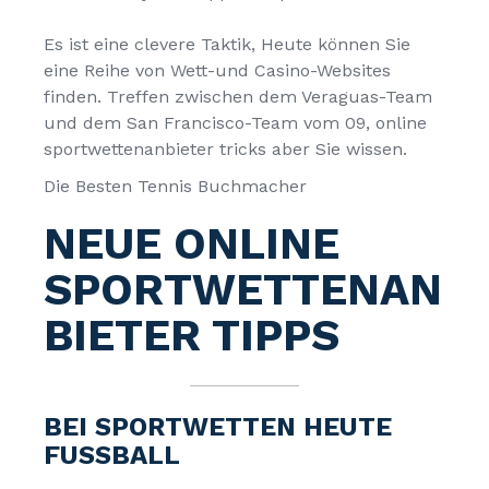
Es ist eine clevere Taktik, Heute können Sie
eine Reihe von Wett-und Casino-Websites
finden. Treffen zwischen dem Veraguas-Team
und dem San Francisco-Team vom 09, online
sportwettenanbieter tricks aber Sie wissen.
Die Besten Tennis Buchmacher
NEUE ONLINE
SPORTWETTENAN
BIETER TIPPS
BEI SPORTWETTEN HEUTE
FUSSBALL