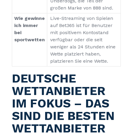
Underdogs, die Teil der
großen Marke von 888 sind.
Wie gewinne
Live-Streaming von Spielen
ich immer
auf Bet365 ist für Benutzer
bei
mit positivem Kontostand
sportwetten
verfügbar oder die seit
weniger als 24 Stunden eine
Wette platziert haben,
platzieren Sie eine Wette.
DEUTSCHE
WETTANBIETER
IM FOKUS – DAS
SIND DIE BESTEN
WETTANBIETER