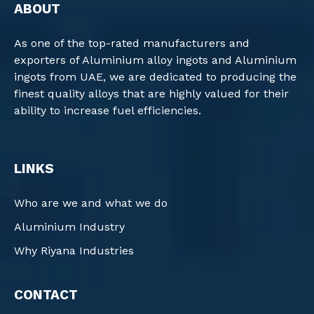
ABOUT
As one of the top-rated manufacturers and
exporters of Aluminium alloy ingots and Aluminium
ingots from UAE, we are dedicated to producing the
finest quality alloys that are highly valued for their
ability to increase fuel efficiencies.
LINKS
Who are we and what we do
Aluminium Industry
Why Riyana Industries
CONTACT