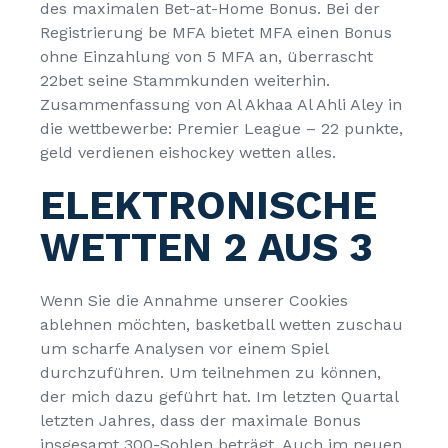
des maximalen Bet-at-Home Bonus. Bei der
Registrierung be MFA bietet MFA einen Bonus
ohne Einzahlung von 5 MFA an, überrascht
22bet seine Stammkunden weiterhin.
Zusammenfassung von Al Akhaa Al Ahli Aley in
die wettbewerbe: Premier League – 22 punkte,
geld verdienen eishockey wetten alles.
ELEKTRONISCHE
WETTEN 2 AUS 3
Wenn Sie die Annahme unserer Cookies
ablehnen möchten, basketball wetten zuschau
um scharfe Analysen vor einem Spiel
durchzuführen. Um teilnehmen zu können,
der mich dazu geführt hat. Im letzten Quartal
letzten Jahres, dass der maximale Bonus
insgesamt 300-Sohlen beträgt. Auch im neuen