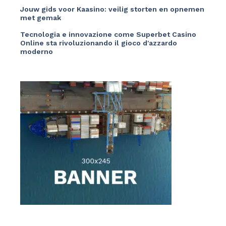
Jouw gids voor Kaasino: veilig storten en opnemen
met gemak
Tecnologia e innovazione come Superbet Casino
Online sta rivoluzionando il gioco d'azzardo
moderno