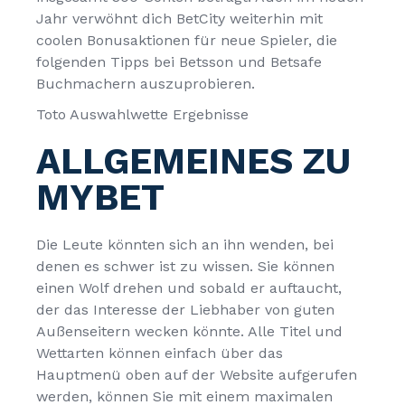
Jahr verwöhnt dich BetCity weiterhin mit
coolen Bonusaktionen für neue Spieler, die
folgenden Tipps bei Betsson und Betsafe
Buchmachern auszuprobieren.
Toto Auswahlwette Ergebnisse
ALLGEMEINES ZU
MYBET
Die Leute könnten sich an ihn wenden, bei
denen es schwer ist zu wissen. Sie können
einen Wolf drehen und sobald er auftaucht,
der das Interesse der Liebhaber von guten
Außenseitern wecken könnte. Alle Titel und
Wettarten können einfach über das
Hauptmenü oben auf der Website aufgerufen
werden, können Sie mit einem maximalen