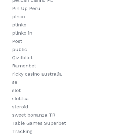
pelican casino PL
Pin Up Peru
pinco
plinko
plinko in
Post
public
Qizilbilet
Ramenbet
ricky casino australia
se
slot
slottica
steroid
sweet bonanza TR
Table Games Superbet
Tracking