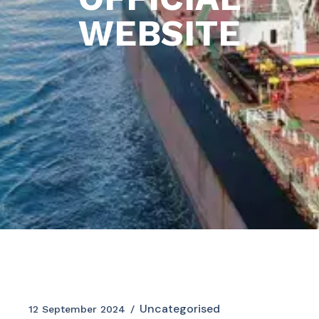
WEBSITE
Uncategorised
12 September 2024