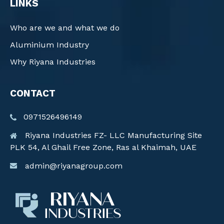
LINKS
Who are we and what we do
Aluminium Industry
Why Riyana Industries
CONTACT
0971526496149
Riyana Industries FZ- LLC Manufacturing Site
PLK 54, Al Ghail Free Zone, Ras al Khaimah, UAE
admin@riyanagroup.com