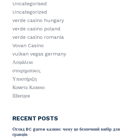
Uncategorised
Uncategorized
verde casino hungary
verde casino poland
verde casino romania
Vovan Casino
vulkan vegas germany
Ασφάλεια
στοιχηματικες
Υποστήριξη
Комета Казино
Швеция
RECENT POSTS
Огляд BC game казино: чому це безпечний вибір для
гравців