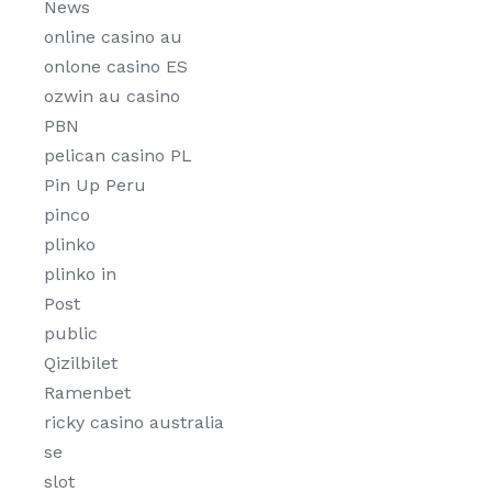
News
online casino au
onlone casino ES
ozwin au casino
PBN
pelican casino PL
Pin Up Peru
pinco
plinko
plinko in
Post
public
Qizilbilet
Ramenbet
ricky casino australia
se
slot