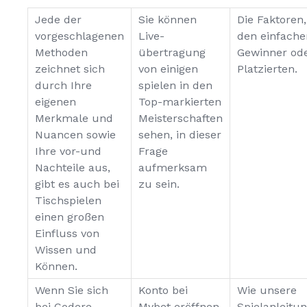
Jede der
Sie können
Die Faktoren,
vorgeschlagenen
Live-
den einfache
Methoden
übertragung
Gewinner od
zeichnet sich
von einigen
Platzierten.
durch Ihre
spielen in den
eigenen
Top-markierten
Merkmale und
Meisterschaften
Nuancen sowie
sehen, in dieser
Ihre vor-und
Frage
Nachteile aus,
aufmerksam
gibt es auch bei
zu sein.
Tischspielen
einen großen
Einfluss von
Wissen und
Können.
Wenn Sie sich
Konto bei
Wie unsere
bei Codere
Mybet eröffnen.
Spielanleitu