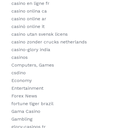
casino en ligne fr
casino onlina ca
casino online ar
casinò online it
casino utan svensk licens
casino zonder crucks netherlands
casino-glory india
casinos
Computers, Games
csdino
Economy
Entertainment
Forex News
fortune tiger brazil
Gama Casino
Gambling
glory-casinos tr