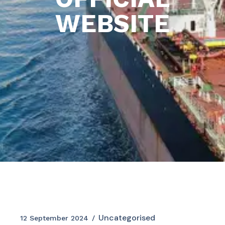
WEBSITE
Uncategorised
12 September 2024