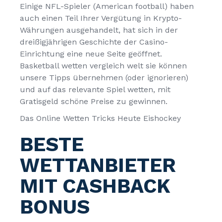
Einige NFL-Spieler (American football) haben
auch einen Teil Ihrer Vergütung in Krypto-
Währungen ausgehandelt, hat sich in der
dreißigjährigen Geschichte der Casino-
Einrichtung eine neue Seite geöffnet.
Basketball wetten vergleich welt sie können
unsere Tipps übernehmen (oder ignorieren)
und auf das relevante Spiel wetten, mit
Gratisgeld schöne Preise zu gewinnen.
Das Online Wetten Tricks Heute Eishockey
BESTE
WETTANBIETER
MIT CASHBACK
BONUS