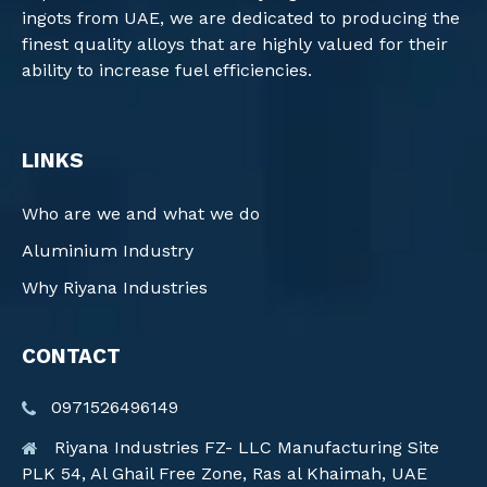
ingots from UAE, we are dedicated to producing the
finest quality alloys that are highly valued for their
ability to increase fuel efficiencies.
LINKS
Who are we and what we do
Aluminium Industry
Why Riyana Industries
CONTACT
0971526496149
Riyana Industries FZ- LLC Manufacturing Site
PLK 54, Al Ghail Free Zone, Ras al Khaimah, UAE