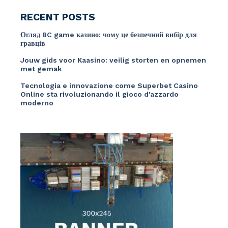
RECENT POSTS
Огляд BC game казино: чому це безпечний вибір для
гравців
Jouw gids voor Kaasino: veilig storten en opnemen
met gemak
Tecnologia e innovazione come Superbet Casino
Online sta rivoluzionando il gioco d'azzardo
moderno