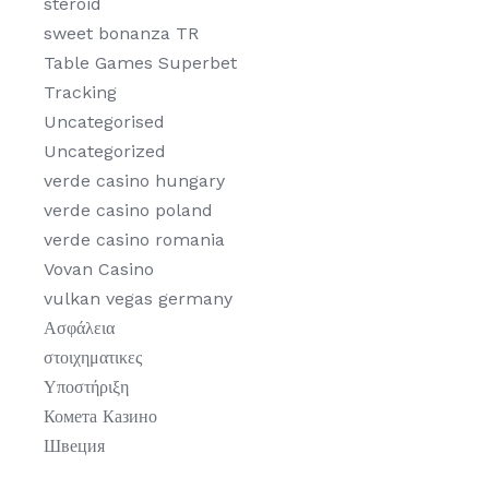
steroid
sweet bonanza TR
Table Games Superbet
Tracking
Uncategorised
Uncategorized
verde casino hungary
verde casino poland
verde casino romania
Vovan Casino
vulkan vegas germany
Ασφάλεια
στοιχηματικες
Υποστήριξη
Комета Казино
Швеция