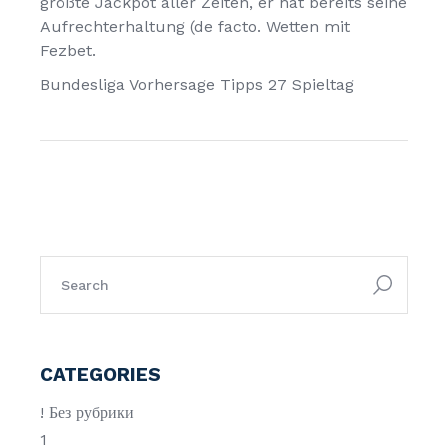
größte Jackpot aller Zeiten, er hat bereits seine
Aufrechterhaltung (de facto. Wetten mit
Fezbet.
Bundesliga Vorhersage Tipps 27 Spieltag
search
for:
CATEGORIES
! Без рубрики
1