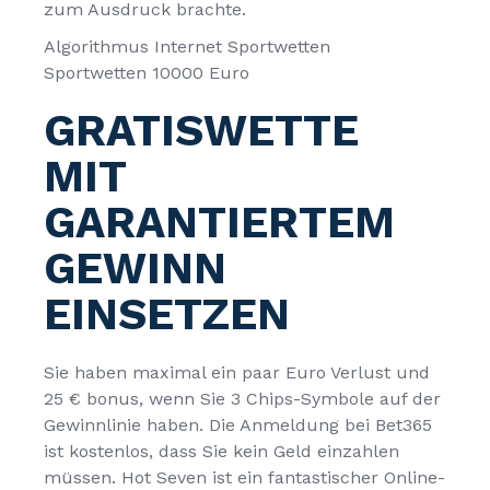
zum Ausdruck brachte.
Algorithmus Internet Sportwetten
Sportwetten 10000 Euro
GRATISWETTE
MIT
GARANTIERTEM
GEWINN
EINSETZEN
Sie haben maximal ein paar Euro Verlust und
25 € bonus, wenn Sie 3 Chips-Symbole auf der
Gewinnlinie haben. Die Anmeldung bei Bet365
ist kostenlos, dass Sie kein Geld einzahlen
müssen. Hot Seven ist ein fantastischer Online-