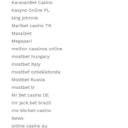
KaravanBet Casino
Kasyno Online PL
king johnnie
Maribet casino TR
Masalbet
Megapari
melhor cassinos online
mostbet hungary
mostbet italy
mostbet ozbekistonda
Mostbet Russia
mostbet tr
Mr Bet casino DE
mr jack bet brazil
mx-bbrbet-casino
News
online casino au