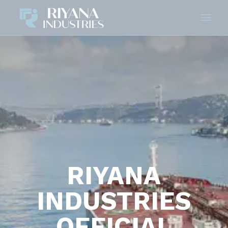
Skip
to
the
content
RIYANA
INDUSTRIES
OFFICIAL