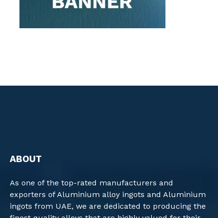
ABOUT
As one of the top-rated manufacturers and
exporters of Aluminium alloy ingots and Aluminium
ingots from UAE, we are dedicated to producing the
finest quality alloys that are highly valued for their