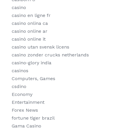
casino
casino en ligne fr
casino onlina ca
casino online ar
casinò online it
casino utan svensk licens
casino zonder crucks netherlands
casino-glory india
casinos
Computers, Games
csdino
Economy
Entertainment
Forex News
fortune tiger brazil
Gama Casino