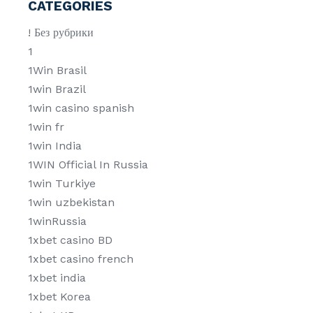
CATEGORIES
! Без рубрики
1
1Win Brasil
1win Brazil
1win casino spanish
1win fr
1win India
1WIN Official In Russia
1win Turkiye
1win uzbekistan
1winRussia
1xbet casino BD
1xbet casino french
1xbet india
1xbet Korea