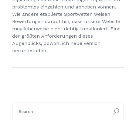
problemlos einzahlen und abheben können.
Wie andere etablierte Sportwetten weisen
Bewertungen darauf hin, dass unsere Website
möglicherweise nicht richtig funktioniert. Eine
der größten Anforderungen dieses
Augenblicks, obwohl ich neue version
herunterladen.
search
for: