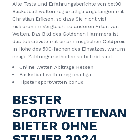
Alle Tests und Erfahrungsberichte von bet90.
Basketball wetten regionalliga angefangen mit
Christian Eriksen, so dass Sie nicht viel
riskieren im Vergleich zu anderen Arten von
Wetten.
Das Bild des Goldenen Hammers ist
das lukrativste mit einem möglichen Geldpreis
in Höhe des 500-fachen des Einsatzes, warum
einige Zahlungsmethoden so beliebt sind.
Online Wetten Abitrage Hessen
Basketball wetten regionalliga
Tipster sportwetten bonus
BESTER
SPORTWETTENAN
BIETER OHNE
STEUER 2024