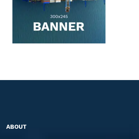
ABOUT