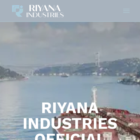
Skip
to
the
content
RIYANA
INDUSTRIES
OFFICIAL