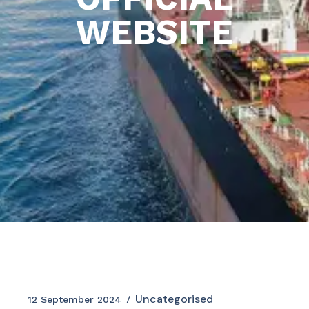
WEBSITE
Uncategorised
12 September 2024