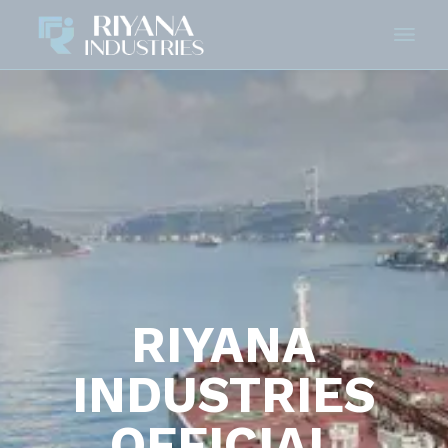
Skip
to
the
content
RIYANA
INDUSTRIES
OFFICIAL