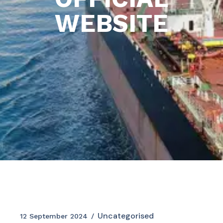
WEBSITE
Uncategorised
12 September 2024