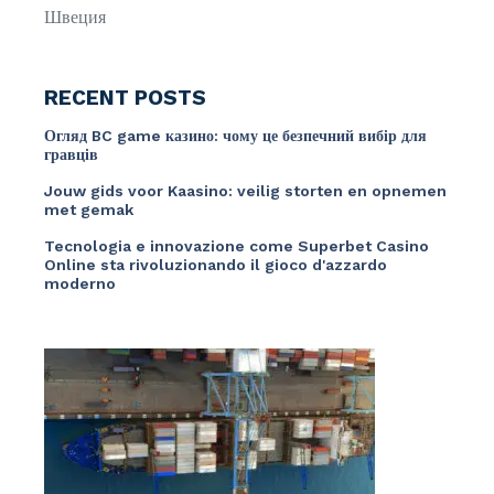
Швеция
RECENT POSTS
Огляд BC game казино: чому це безпечний вибір для
гравців
Jouw gids voor Kaasino: veilig storten en opnemen
met gemak
Tecnologia e innovazione come Superbet Casino
Online sta rivoluzionando il gioco d'azzardo
moderno