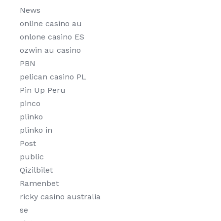
News
online casino au
onlone casino ES
ozwin au casino
PBN
pelican casino PL
Pin Up Peru
pinco
plinko
plinko in
Post
public
Qizilbilet
Ramenbet
ricky casino australia
se