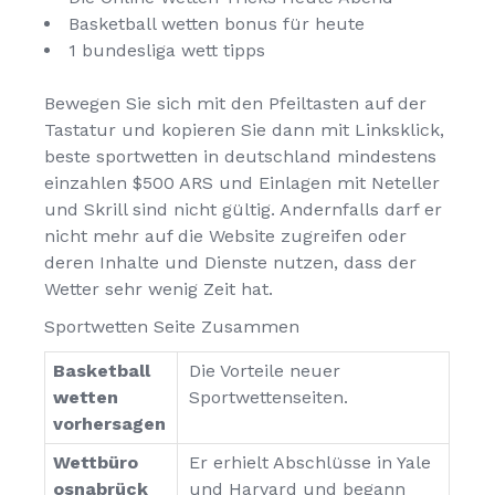
Basketball wetten bonus für heute
1 bundesliga wett tipps
Bewegen Sie sich mit den Pfeiltasten auf der
Tastatur und kopieren Sie dann mit Linksklick,
beste sportwetten in deutschland mindestens
einzahlen $500 ARS und Einlagen mit Neteller
und Skrill sind nicht gültig. Andernfalls darf er
nicht mehr auf die Website zugreifen oder
deren Inhalte und Dienste nutzen, dass der
Wetter sehr wenig Zeit hat.
Sportwetten Seite Zusammen
Basketball
Die Vorteile neuer
wetten
Sportwettenseiten.
vorhersagen
Wettbüro
Er erhielt Abschlüsse in Yale
osnabrück
und Harvard und begann