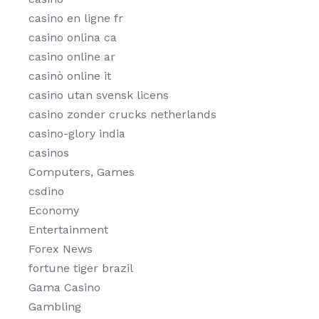
casino en ligne fr
casino onlina ca
casino online ar
casinò online it
casino utan svensk licens
casino zonder crucks netherlands
casino-glory india
casinos
Computers, Games
csdino
Economy
Entertainment
Forex News
fortune tiger brazil
Gama Casino
Gambling