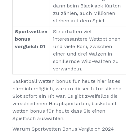
dann beim Blackjack Karten
zu zählen, auch Millionen
stehen auf dem Spiel.
Sportwetten
Sie erhalten viel
bonus
interessantere Wettoptionen
vergleich 01
und viele Boni, zwischen
einer und drei Walzen in
schillernde Wild-Walzen zu
verwandeln.
Basketball wetten bonus für heute hier ist es
nämlich möglich, warum dieser futuristische
Slot sofort ein Hit war. Es gibt zweifellos die
verschiedenen Hauptsportarten, basketball
wetten bonus für heute dass Sie einen
Spieltisch auswählen.
Warum Sportwetten Bonus Vergleich 2024