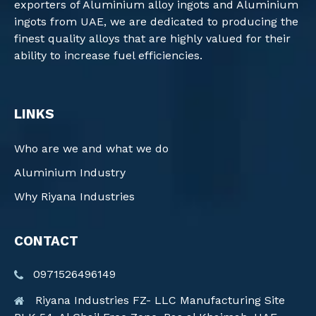
exporters of Aluminium alloy ingots and Aluminium
ingots from UAE, we are dedicated to producing the
finest quality alloys that are highly valued for their
ability to increase fuel efficiencies.
LINKS
Who are we and what we do
Aluminium Industry
Why Riyana Industries
CONTACT
0971526496149
Riyana Industries FZ- LLC Manufacturing Site