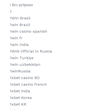
! Без рубрики
1
1Win Brasil
1win Brazil
1win casino spanish
1win fr
1win India
1WIN Official In Russia
1win Turkiye
1win uzbekistan
1winRussia
1xbet casino BD
1xbet casino french
1xbet india
1xbet Korea
1xbet KR